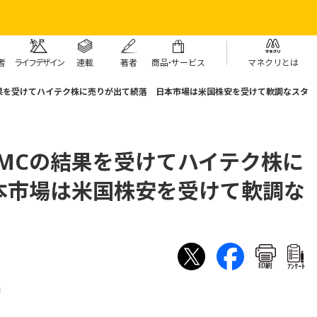
者
ライフデザイン
連載
著者
商
品・
サービス
マネクリとは
結果を受けてハイテク株に売りが出て続落 日本市場は米国株安を受けて軟調なスタ
MCの結果を受けてハイテク株に
本市場は米国株安を受けて軟調な
印刷
ｱﾝｹｰﾄ