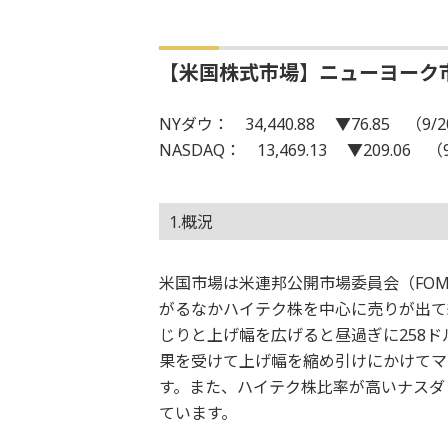
【米国株式市場】ニューヨーク
NYダウ： 34,440.88 ▼76.85 （9/
NASDAQ： 13,469.13 ▼209.06 （
1.概況
米国市場は米連邦公開市場委員会（FO
がるなかハイテク株を中心に売りが出て
じりと上げ幅を広げると昼過ぎに258ド
果を受けて上げ幅を縮め引けにかけてマイ
す。また、ハイテク株比率が高いナスダッ
ています。