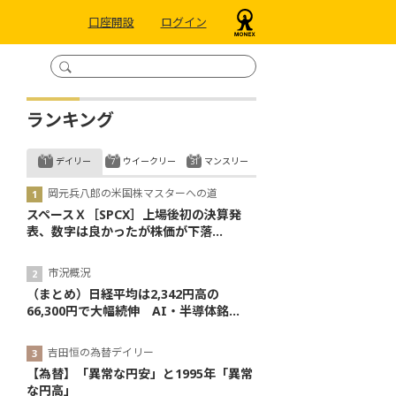
口座開設
ログイン
ランキング
デイリー
ウイークリー
マンスリー
岡元兵八郎の米国株マスターへの道
スペースＸ［SPCX］上場後初の決算発
表、数字は良かったが株価が下落...
市況概況
（まとめ）日経平均は2,342円高の
66,300円で大幅続伸 AI・半導体銘...
吉田恒の為替デイリー
【為替】「異常な円安」と1995年「異常
な円高」