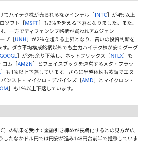
受けてハイテク株が売られるなかインテル［
INTC
］が4％以上
ロソフト［
MSFT
］も2％を超える下落となりました。また、
ます。一方でディフェンシブ銘柄が買われアムジェン
ープ［
UNH
］が2％を超える上昇となり、買いの投資判断を
ます。ダウ平均構成銘柄以外でも主力ハイテク株が安くグーグ
GOOGL
］が3％余り下落し、ネットフリックス［
NFLX
］も
・コム［
AMZN
］とフェイスブックを運営するメタ・プラッ
A
］も1％以上下落しています。さらに半導体株も軟調でエヌ
ドバンスト・マイクロ・デバイシズ［
AMD
］とマイクロン・
COM
］も1％以上下落しています。
MC）の結果を受けて金融引き締めが長期化するとの見方が広
。こうしたなかドル円では円安が進み148円台前半で推移していま