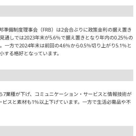
邦準備制度理事会（FRB）は2会合ぶりに政策金利の据え置き
しでは2023年末が5.6％で据え置きとなり年内の0.25％の
方で2024年末は前回の4.6％から0.5％切り上がり5.1％と
小する格好となっています。
のうち7業種が下げ、コミュニケーション・サービスと情報技術が
ービスと素材も1％以上下げています。一方で生活必需品や不