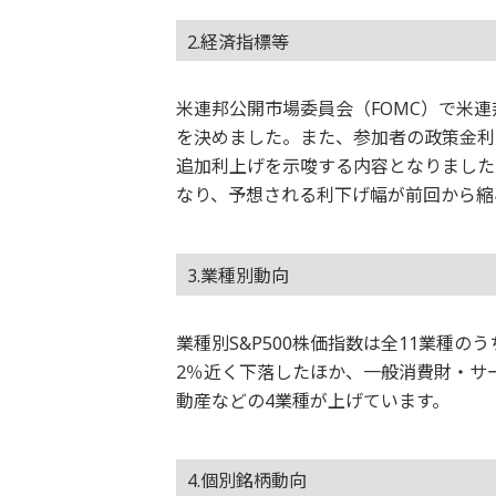
2.経済指標等
米連邦公開市場委員会（FOMC）で米連
を決めました。また、参加者の政策金利見通
追加利上げを示唆する内容となりました。一
なり、予想される利下げ幅が前回から縮
3.業種別動向
業種別S&P500株価指数は全11業種
2％近く下落したほか、一般消費財・サ
動産などの4業種が上げています。
4.個別銘柄動向