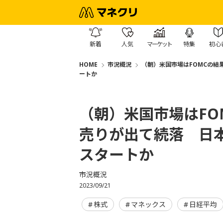
新着
人気
マーケット
特集
初心
HOME
市況概況
（朝）米国市場はFOMCの
ートか
（朝）米国市場はFO
売りが出て続落 日
スタートか
市況概況
2023/09/21
株式
マネックス
日経平均