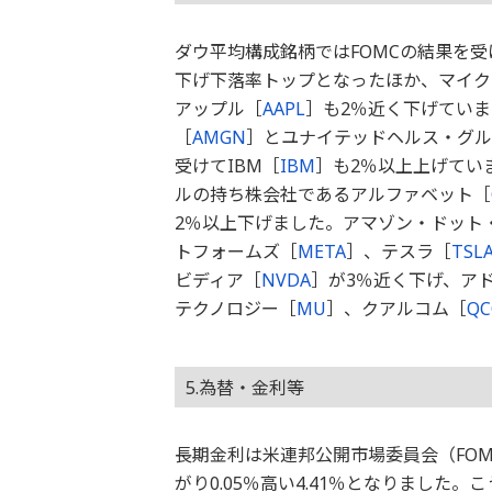
ダウ平均構成銘柄ではFOMCの結果を
下げ下落率トップとなったほか、マイク
アップル［
AAPL
］も2％近く下げてい
［
AMGN
］とユナイテッドヘルス・グル
受けてIBM［
IBM
］も2％以上上げてい
ルの持ち株会社であるアルファベット［
2％以上下げました。アマゾン・ドット
トフォームズ［
META
］、テスラ［
TSL
ビディア［
NVDA
］が3％近く下げ、ア
テクノロジー［
MU
］、クアルコム［
Q
5.為替・金利等
長期金利は米連邦公開市場委員会（FO
がり0.05％高い4.41％となりました