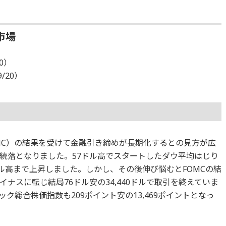
市場
20）
9/20）
MC）の結果を受けて金融引き締めが長期化するとの見方が広
続落となりました。57ドル高でスタートしたダウ平均はじり
ル高まで上昇しました。しかし、その後伸び悩むとFOMCの結
ナスに転じ結局76ドル安の34,440ドルで取引を終えていま
ク総合株価指数も209ポイント安の13,469ポイントとなっ