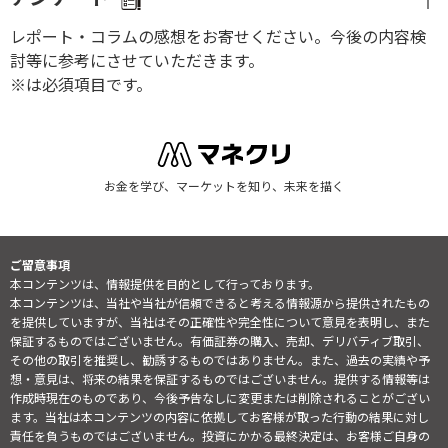
レポート・コラムの感想をお寄せください。今後の内容検
討等に参考にさせていただきます。
※は必須項目です。
お金を学び、マーケットを知り、未来を描く
ご留意事項
本コンテンツは、情報提供を目的として行っております。
本コンテンツは、当社や当社が信頼できると考える情報源から提供されたもの
を提供していますが、当社はその正確性や完全性について意見を表明し、また
保証するものではございません。有価証券の購入、売却、デリバティブ取引、
その他の取引を推奨し、勧誘するものではありません。また、過去の実績や予
想・意見は、将来の結果を保証するものではございません。提供する情報等は
作成時現在のものであり、今後予告なしに変更または削除されることがござい
ます。当社は本コンテンツの内容に依拠してお客様が取った行動の結果に対し
責任を負うものではございません。投資にかかる最終決定は、お客様ご自身の