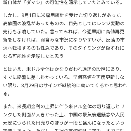
新自体が「ダマシ」の可能性を暗示していたとみている。
しかし、9月1日に米雇用統計を受けた切り返しがあって、
高値圏の波乱があったものの、目先としてはレンジ変動の
先行も示唆していた。言ってみれば、今週早期に高値再更
新をしなければ、弱含みな市況になりやすいが、反落の市
況へ転換するのも性急であり、そのタイミングが後ずれに
なる可能性を示唆したと思う。
とはいえ、米ドル全体はかなり買われ過ぎの段階にあり、
すでに終盤に差し掛かっている。早期高値を再度更新しな
い限り、8月29日のサインが継続的に効いてくるかと思われ
る。
また、米長期金利の上昇に伴う米ドル全体の切り返しとリ
ンクした側面が大きかった上、中国の景気後退懸念や人民
元安につられた円売りのほうが一段と盛んになったという