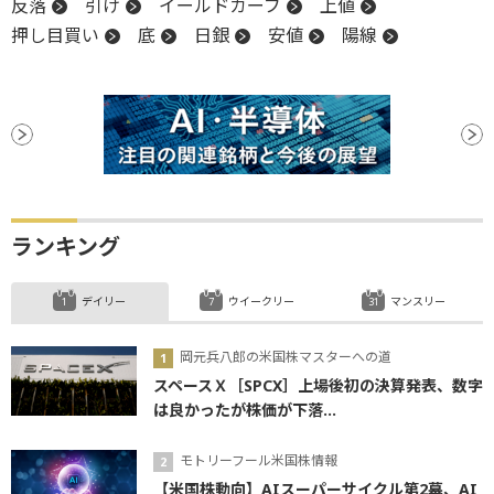
反落
引け
イールドカーブ
上値
押し目買い
底
日銀
安値
陽線
ランキング
デイリー
ウイークリー
マンスリー
岡元兵八郎の米国株マスターへの道
スペースＸ［SPCX］上場後初の決算発表、数字
は良かったが株価が下落...
モトリーフール米国株情報
【米国株動向】AIスーパーサイクル第2幕、AI