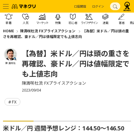
口座開設
ログイン
新着
人気
マーケット
特集
初心者
ライフデザイン
連載
著者
商
HOME
陳満咲杜流 FXプライスアクション
【為替】米ドル／円は頭の重
さを再確認、豪ドル／円は値幅限定でも上値志向
【為替】米ドル／円は頭の重さを
再確認、豪ドル／円は値幅限定で
陳 満咲杜
も上値志向
陳満咲杜流 FXプライスアクション
2023/09/04
FX
米ドル／円 週間予想レンジ：144.50～146.50