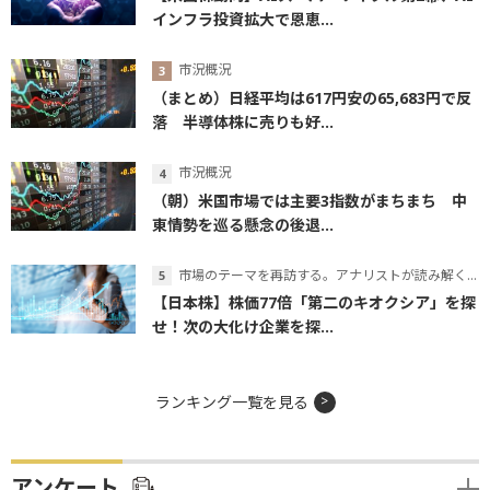
インフラ投資拡大で恩恵...
市況概況
（まとめ）日経平均は617円安の65,683円で反
落 半導体株に売りも好...
市況概況
（朝）米国市場では主要3指数がまちまち 中
東情勢を巡る懸念の後退...
市場のテーマを再訪する。アナリストが読み解くテーマの本質
【日本株】株価77倍「第二のキオクシア」を探
せ！次の大化け企業を探...
ランキング一覧を見る
アンケート