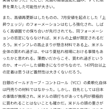
実情もあった。ただし、先週の高値波乱に鑑み、すでに限
界を果たした可能性が大きい。
また、高値再更新はしたものの、7月安値を起点とした「上
昇ウェッジ」のフォーメーションはむしろ強化され、しば
らく高値圏での保ち合いが先行されても、同フォーメーシ
ョンの否定にならなければ、米ドルの上値が限定されるだ
ろう。米インフレの高止まりが懸念材料である上、米ドル
全体の買われ過ぎは、やはり夏枯れ相場における事情もあ
ったかと思われる。薄商いだからこそ、買われ過ぎという
のか、オーバーした値動きになりがちなので、147円台以上
の定着は思うほど蓋然性は大きくないだろう。
日銀のイールドカーブ・コントロール（YCC）の柔軟化自体
は円売りの材料ではなかった。しかし、目先としては日本
の事情が無視され、米ドルの頭打ちがあっても円が積極的
に買われることはないことも確かだ。米ドルの頭の重さが