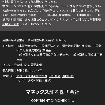
判断と責任でなさるようお願いいたします。
本コンテンツでは当社でお取扱している商品・サービス等について言及してい
る部分があります。商品ごとに手数料等およびリスクは異なりますので、詳し
くは「契約締結前交付書面」、「上場有価証券等書面」、「目論見書」、「目
論見書補完書面」または当社ウェブサイトの「
リスク・手数料などの重要事項
に関する説明
」をよくお読みください。
金融商品取引業者 関東財務局長（金商）第165号
日本証券業協会、一般社団法人 第二種金融商品取引業協会、一般社
団法人 金融先物取引業協会、
一般社団法人 日本暗号資産等取引業協会、一般社団法人 資産運用業
協会
リスク・手数料などの重要事項
個人情報のお取り扱いについて
マネックス証券株式会社
会社概要
お問合せ
ヘルプ（通知の登録・解除）
COPYRIGHT © MONEX, Inc.