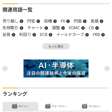
関連用語一覧
売り越し
円安
投機
FX
円高
高値
先物取引
チャート
調整
FOMC
CB
反発
利回り
ECB
イールドカーブ
FRB
金融政策決定会合
GDP
GDP成長率
日銀
もっと見る
ランキング
デイリー
ウイークリー
マンスリー