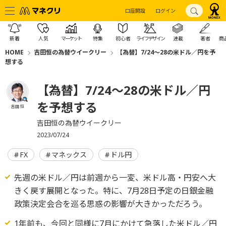
口座開設
ログイン
新着
人気
マーケット
特集
初心者
ライフデザイン
連載
著者
商
HOME
吉田恒の為替ウイークリー
【為替】7/24～28の米ドル／円を予
想する
【為替】7/24～28の米ドル／円
を予想する
吉田 恒
吉田恒の為替ウイークリー
2023/07/24
FX
マネックス
ドル円
先週の米ドル／円は前週から一変、米ドル高・円安へ大
きく戻す展開となった。特に、7月28日予定の日銀金融
政策決定会合を巡る思惑の影響が大きかっただろう。
1年前も、今回と同様に7月にかけて急落した米ドル／円