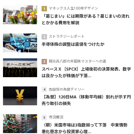
マネックス人生100年デザイン
「墓じまい」には期限がある？墓じまいの流れ
とかかる費用を解説
ストラテジーレポート
半導体株の調整は底値をつけたか
岡元兵八郎の米国株マスターへの道
スペースＸ［SPCX］上場後初の決算発表、数字
は良かったが株価が下落...
吉田恒の為替デイリー
【為替】120日MA（移動平均線）割れが示す円
売り取引の損失
市況概況
（朝）米国市場は3指数揃って下落 中東情勢
悪化懸念から投資家心理...