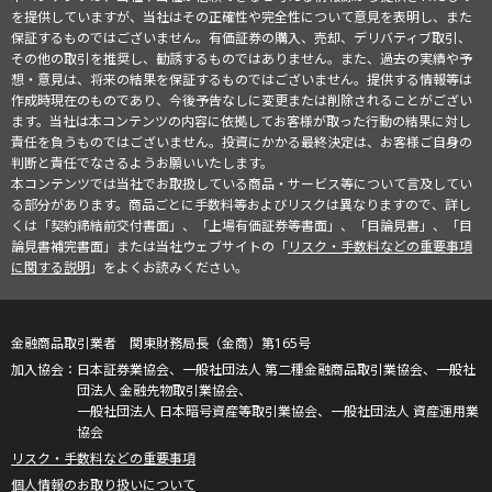
を提供していますが、当社はその正確性や完全性について意見を表明し、また
保証するものではございません。有価証券の購入、売却、デリバティブ取引、
その他の取引を推奨し、勧誘するものではありません。また、過去の実績や予
想・意見は、将来の結果を保証するものではございません。提供する情報等は
作成時現在のものであり、今後予告なしに変更または削除されることがござい
ます。当社は本コンテンツの内容に依拠してお客様が取った行動の結果に対し
責任を負うものではございません。投資にかかる最終決定は、お客様ご自身の
判断と責任でなさるようお願いいたします。
本コンテンツでは当社でお取扱している商品・サービス等について言及してい
る部分があります。商品ごとに手数料等およびリスクは異なりますので、詳し
くは「契約締結前交付書面」、「上場有価証券等書面」、「目論見書」、「目
論見書補完書面」または当社ウェブサイトの「
リスク・手数料などの重要事項
に関する説明
」をよくお読みください。
金融商品取引業者 関東財務局長（金商）第165号
日本証券業協会、一般社団法人 第二種金融商品取引業協会、一般社
団法人 金融先物取引業協会、
一般社団法人 日本暗号資産等取引業協会、一般社団法人 資産運用業
協会
リスク・手数料などの重要事項
個人情報のお取り扱いについて