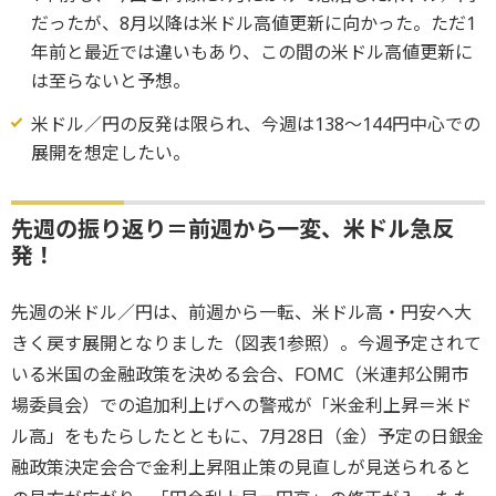
だったが、8月以降は米ドル高値更新に向かった。ただ1
年前と最近では違いもあり、この間の米ドル高値更新に
は至らないと予想。
米ドル／円の反発は限られ、今週は138～144円中心での
展開を想定したい。
先週の振り返り＝前週から一変、米ドル急反
発！
先週の米ドル／円は、前週から一転、米ドル高・円安へ大
きく戻す展開となりました（図表1参照）。今週予定されて
いる米国の金融政策を決める会合、FOMC（米連邦公開市
場委員会）での追加利上げへの警戒が「米金利上昇＝米ド
ル高」をもたらしたとともに、7月28日（金）予定の日銀金
融政策決定会合で金利上昇阻止策の見直しが見送られると