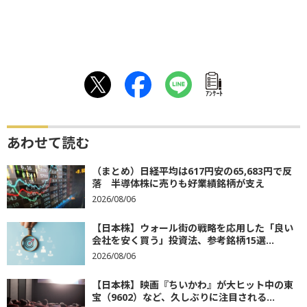
ｱﾝｹｰﾄ
あわせて読む
（まとめ）日経平均は617円安の65,683円で反
落 半導体株に売りも好業績銘柄が支え
2026/08/06
【日本株】ウォール街の戦略を応用した「良い
会社を安く買う」投資法、参考銘柄15選...
2026/08/06
【日本株】映画『ちいかわ』が大ヒット中の東
宝（9602）など、久しぶりに注目される...