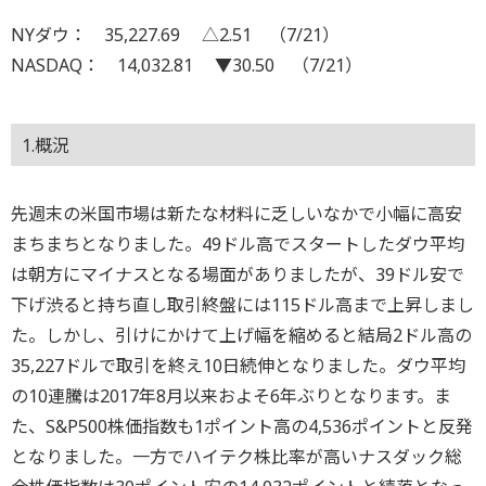
NYダウ： 35,227.69 △2.51 （7/21）
NASDAQ： 14,032.81 ▼30.50 （7/21）
1.概況
先週末の米国市場は新たな材料に乏しいなかで小幅に高安
まちまちとなりました。49ドル高でスタートしたダウ平均
は朝方にマイナスとなる場面がありましたが、39ドル安で
下げ渋ると持ち直し取引終盤には115ドル高まで上昇しまし
た。しかし、引けにかけて上げ幅を縮めると結局2ドル高の
35,227ドルで取引を終え10日続伸となりました。ダウ平均
の10連騰は2017年8月以来およそ6年ぶりとなります。ま
た、S&P500株価指数も1ポイント高の4,536ポイントと反発
となりました。一方でハイテク株比率が高いナスダック総