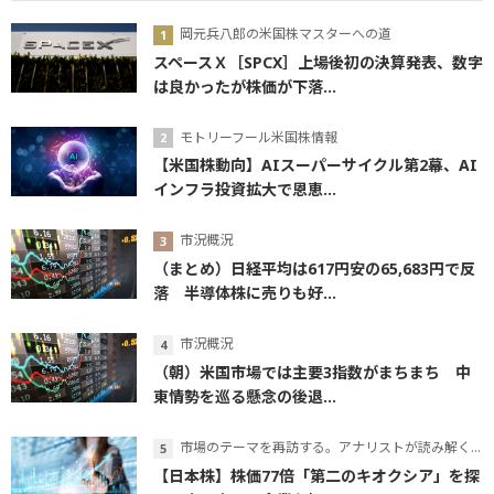
岡元兵八郎の米国株マスターへの道
スペースＸ［SPCX］上場後初の決算発表、数字
は良かったが株価が下落...
モトリーフール米国株情報
【米国株動向】AIスーパーサイクル第2幕、AI
インフラ投資拡大で恩恵...
市況概況
（まとめ）日経平均は617円安の65,683円で反
落 半導体株に売りも好...
市況概況
（朝）米国市場では主要3指数がまちまち 中
東情勢を巡る懸念の後退...
市場のテーマを再訪する。アナリストが読み解くテーマの本質
【日本株】株価77倍「第二のキオクシア」を探