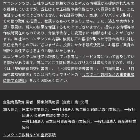
本コンテンツは、当社や当社が信頼できると考える情報源から提供されたもの
を提供していますが、当社はその正確性や完全性について意見を表明し、また
保証するものではございません。有価証券の購入、売却、デリバティブ取引、
その他の取引を推奨し、勧誘するものではありません。また、過去の実績や予
想・意見は、将来の結果を保証するものではございません。提供する情報等は
作成時現在のものであり、今後予告なしに変更または削除されることがござい
ます。当社は本コンテンツの内容に依拠してお客様が取った行動の結果に対し
責任を負うものではございません。投資にかかる最終決定は、お客様ご自身の
判断と責任でなさるようお願いいたします。
本コンテンツでは当社でお取扱している商品・サービス等について言及してい
る部分があります。商品ごとに手数料等およびリスクは異なりますので、詳し
くは「契約締結前交付書面」、「上場有価証券等書面」、「目論見書」、「目
論見書補完書面」または当社ウェブサイトの「
リスク・手数料などの重要事項
に関する説明
」をよくお読みください。
金融商品取引業者 関東財務局長（金商）第165号
日本証券業協会、一般社団法人 第二種金融商品取引業協会、一般社
団法人 金融先物取引業協会、
一般社団法人 日本暗号資産等取引業協会、一般社団法人 資産運用業
協会
リスク・手数料などの重要事項