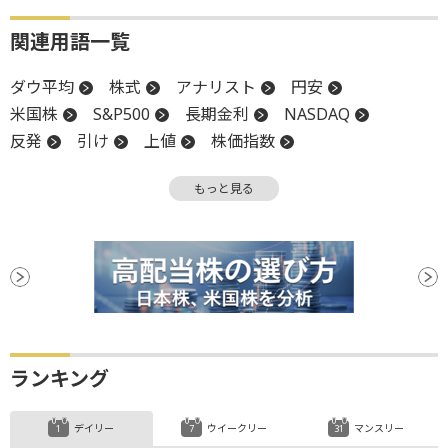
関連用語一覧
ダウ平均
株式
アナリスト
円安
米国株
S&P500
長期金利
NASDAQ
反発
引け
上値
株価指数
金融政策決定会合
日銀
もっと見る
ランキング
デイリー
ウイークリー
マンスリー