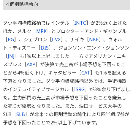
4.個別銘柄動向
ダウ平均構成銘柄ではインテル［
INTC
］が2％近く上げた
ほか、メルク［
MRK
］とプロクター・アンド・ギャンブル
［
PG
］、シェブロン［
CVX
］、ナイキ［
NKE
］、ウォル
ト・ディズニー［
DIS
］、ジョンソン・エンド・ジョンソン
［
JNJ
］も1％以上上昇しました。一方でアメリカン・エキ
スプレス［
AXP
］が決算で売上高が市場予想を下回ったこ
とから4％近く下げ、キャタピラー［
CAT
］も1％を超える
下落となりました。ダウ平均構成銘柄以外では、手術機器
のインテュイティブサージカル［
ISRG
］が3％余り下げまし
た。主力部門の売上高が市場予想を下回ったことを嫌気し
た売りが優勢となりました。また、油田サービス大手の
SLB［
SLB
］が北米での掘削活動の鈍化により四半期収益が
予想を下回ったことで2％以上下げています。