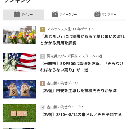
ランキング
デイリー
ウイークリー
マンスリー
マネックス人生100年デザイン
「墓じまい」には期限がある？墓じまいの流れ
とかかる費用を解説
岡元兵八郎の米国株マスターへの道
【米国株】S&P500は高値を更新、「売らなけ
ればならない売り」が一巡...
吉田恒の為替デイリー
【為替】円安を主導した投機円売りが急減
吉田恒の為替ウイークリー
【為替】8/10～8/14の米ドル／円を予想する