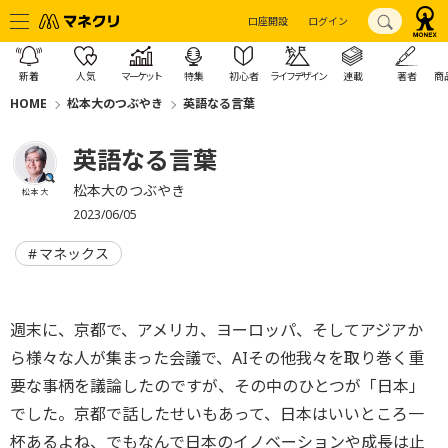
口座開設
ログイン
新着
人気
マーケット
特集
初心者
ライフデザイン
連載
著者
商
HOME
松本大のつぶやき
英語なる言葉
英語なる言葉
松本大のつぶやき
松本 大
2023/06/05
マネックス
週末に、京都で、アメリカ、ヨーロッパ、そしてアジアか
ら様々な人が集まった会議で、AIその他我々を取り巻く重
要な事柄を議論したのですが、その中のひとつが「日本」
でした。京都で話したせいもあって、日本はいいところ一
杯あるよね、でもなんで日本のイノベーションや成長は止