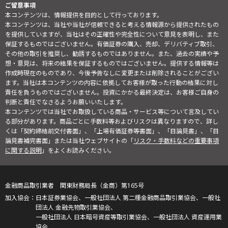
ご留意事項
本コンテンツは、情報提供を目的として行っております。
本コンテンツは、当社や当社が信頼できると考える情報源から提供されたもの
を提供していますが、当社はその正確性や完全性について意見を表明し、また
保証するものではございません。有価証券の購入、売却、デリバティブ取引、
その他の取引を推奨し、勧誘するものではありません。また、過去の実績や予
想・意見は、将来の結果を保証するものではございません。提供する情報等は
作成時現在のものであり、今後予告なしに変更または削除されることがござい
ます。当社は本コンテンツの内容に依拠してお客様が取った行動の結果に対し
責任を負うものではございません。投資にかかる最終決定は、お客様ご自身の
判断と責任でなさるようお願いいたします。
本コンテンツでは当社でお取扱している商品・サービス等について言及してい
る部分があります。商品ごとに手数料等およびリスクは異なりますので、詳し
くは「契約締結前交付書面」、「上場有価証券等書面」、「目論見書」、「目
論見書補完書面」または当社ウェブサイトの「
リスク・手数料などの重要事項
に関する説明
」をよくお読みください。
金融商品取引業者 関東財務局長（金商）第165号
日本証券業協会、一般社団法人 第二種金融商品取引業協会、一般社
団法人 金融先物取引業協会、
一般社団法人 日本暗号資産等取引業協会、一般社団法人 資産運用業
協会