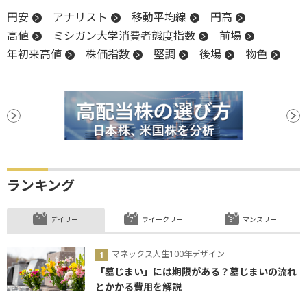
円安
アナリスト
移動平均線
円高
高値
ミシガン大学消費者態度指数
前場
年初来高値
株価指数
堅調
後場
物色
ランキング
デイリー
ウイークリー
マンスリー
マネックス人生100年デザイン
「墓じまい」には期限がある？墓じまいの流れ
とかかる費用を解説