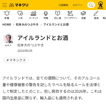
口座開設
ログイン
新着
人気
マーケット
特集
初心者
ライフデザイン
連載
著者
商
HOME
松本大のつぶやき
アイルランドとお酒
アイルランドとお酒
松本大のつぶやき
松本 大
2023/05/25
マネックス
アイルランドでは、全ての酒類について、そのアルコール
量や健康被害の警告を記したラベルを貼るルールを法律と
して制定したとのこと。但し発効するのは2026年。これは
国内生産品に限らず、輸入品にも適用されます。