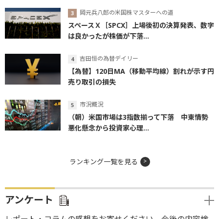
岡元兵八郎の米国株マスターへの道
スペースＸ［SPCX］上場後初の決算発表、数字
は良かったが株価が下落...
吉田恒の為替デイリー
【為替】120日MA（移動平均線）割れが示す円
売り取引の損失
市況概況
（朝）米国市場は3指数揃って下落 中東情勢
悪化懸念から投資家心理...
ランキング一覧を見る
アンケート
レポート・コラムの感想をお寄せください。今後の内容検