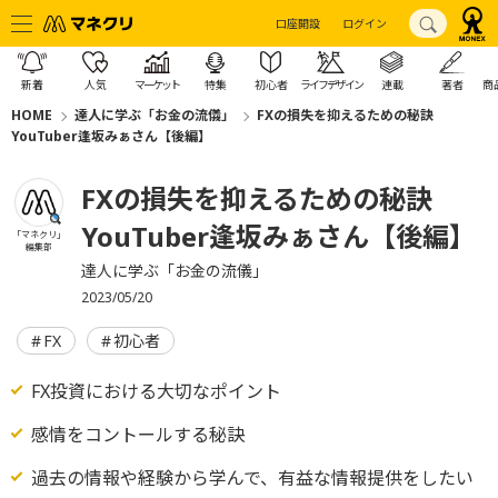
口座開設
ログイン
新着
人気
マーケット
特集
初心者
ライフデザイン
連載
著者
商
HOME
達人に学ぶ「お金の流儀」
FXの損失を抑えるための秘訣
YouTuber逢坂みぁさん【後編】
FXの損失を抑えるための秘訣
YouTuber逢坂みぁさん【後編】
「マネクリ」
編集部
達人に学ぶ「お金の流儀」
2023/05/20
FX
初心者
FX投資における大切なポイント
感情をコントールする秘訣
過去の情報や経験から学んで、有益な情報提供をしたい