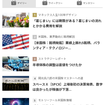
デイリー
ウイークリー
マンスリー
マネックス人生100年デザイン
「墓じまい」には期限がある？墓じまいの流れ
とかかる費用を解説
米国株、業界動向と銘柄解説
【米国株：銘柄発掘】業績上振れ5銘柄、パラ
ンティア・テクノロジー...
ストラテジーレポート
半導体株の調整は底値をつけたか
岡元兵八郎の米国株マスターへの道
スペースＸ［SPCX］上場後初の決算発表、数字
は良かったが株価が下落...
モトリーフール米国株情報