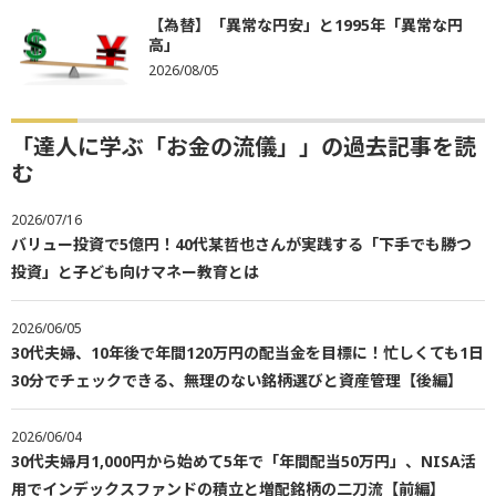
【為替】「異常な円安」と1995年「異常な円
高」
2026/08/05
「達人に学ぶ「お金の流儀」」の過去記事を読
む
2026/07/16
バリュー投資で5億円！40代某哲也さんが実践する「下手でも勝つ
投資」と子ども向けマネー教育とは
2026/06/05
30代夫婦、10年後で年間120万円の配当金を目標に！忙しくても1日
30分でチェックできる、無理のない銘柄選びと資産管理【後編】
2026/06/04
30代夫婦月1,000円から始めて5年で「年間配当50万円」、NISA活
用でインデックスファンドの積立と増配銘柄の二刀流【前編】