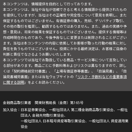
本コンテンツは、情報提供を目的として行っております。
本コンテンツは、当社や当社が信頼できると考える情報源から提供されたもの
を提供していますが、当社はその正確性や完全性について意見を表明し、また
保証するものではございません。有価証券の購入、売却、デリバティブ取引、
その他の取引を推奨し、勧誘するものではありません。また、過去の実績や予
想・意見は、将来の結果を保証するものではございません。提供する情報等は
作成時現在のものであり、今後予告なしに変更または削除されることがござい
ます。当社は本コンテンツの内容に依拠してお客様が取った行動の結果に対し
責任を負うものではございません。投資にかかる最終決定は、お客様ご自身の
判断と責任でなさるようお願いいたします。
本コンテンツでは当社でお取扱している商品・サービス等について言及してい
る部分があります。商品ごとに手数料等およびリスクは異なりますので、詳し
くは「契約締結前交付書面」、「上場有価証券等書面」、「目論見書」、「目
論見書補完書面」または当社ウェブサイトの「
リスク・手数料などの重要事項
に関する説明
」をよくお読みください。
金融商品取引業者 関東財務局長（金商）第165号
日本証券業協会、一般社団法人 第二種金融商品取引業協会、一般社
団法人 金融先物取引業協会、
一般社団法人 日本暗号資産等取引業協会、一般社団法人 資産運用業
協会