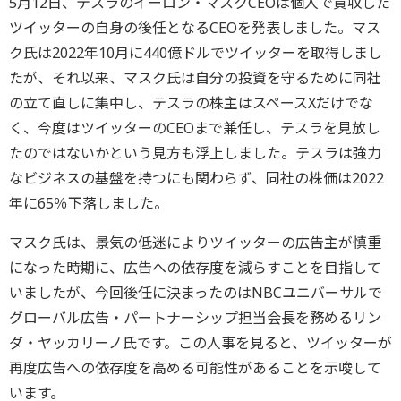
5月12日、テスラのイーロン・マスクCEOは個人で買収した
ツイッターの自身の後任となるCEOを発表しました。マス
ク氏は2022年10月に440億ドルでツイッターを取得しまし
たが、それ以来、マスク氏は自分の投資を守るために同社
の立て直しに集中し、テスラの株主はスペースXだけでな
く、今度はツイッターのCEOまで兼任し、テスラを見放し
たのではないかという見方も浮上しました。テスラは強力
なビジネスの基盤を持つにも関わらず、同社の株価は2022
年に65％下落しました。
マスク氏は、景気の低迷によりツイッターの広告主が慎重
になった時期に、広告への依存度を減らすことを目指して
いましたが、今回後任に決まったのはNBCユニバーサルで
グローバル広告・パートナーシップ担当会長を務めるリン
ダ・ヤッカリーノ氏です。この人事を見ると、ツイッターが
再度広告への依存度を高める可能性があることを示唆して
います。