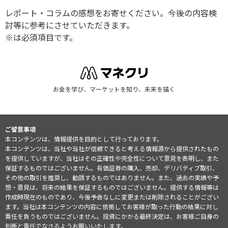
レポート・コラムの感想をお寄せください。今後の内容検
討等に参考にさせていただきます。
※は必須項目です。
お金を学び、マーケットを知り、未来を描く
ご留意事項
本コンテンツは、情報提供を目的として行っております。
本コンテンツは、当社や当社が信頼できると考える情報源から提供されたもの
を提供していますが、当社はその正確性や完全性について意見を表明し、また
保証するものではございません。有価証券の購入、売却、デリバティブ取引、
その他の取引を推奨し、勧誘するものではありません。また、過去の実績や予
想・意見は、将来の結果を保証するものではございません。提供する情報等は
作成時現在のものであり、今後予告なしに変更または削除されることがござい
ます。当社は本コンテンツの内容に依拠してお客様が取った行動の結果に対し
責任を負うものではございません。投資にかかる最終決定は、お客様ご自身の
判断と責任でなさるようお願いいたします。