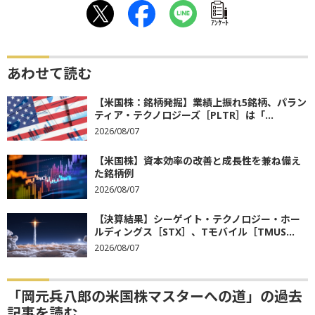
ｱﾝｹｰﾄ
あわせて読む
【米国株：銘柄発掘】業績上振れ5銘柄、パラン
ティア・テクノロジーズ［PLTR］は「...
2026/08/07
【米国株】資本効率の改善と成長性を兼ね備え
た銘柄例
2026/08/07
【決算結果】シーゲイト・テクノロジー・ホー
ルディングス［STX］、Tモバイル［TMUS...
2026/08/07
「岡元兵八郎の米国株マスターへの道」の過去
記事を読む