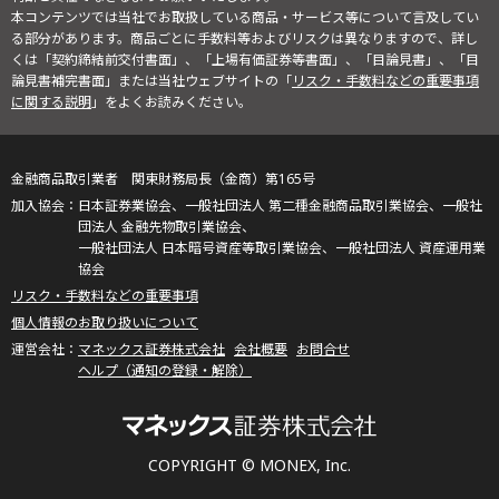
本コンテンツでは当社でお取扱している商品・サービス等について言及してい
る部分があります。商品ごとに手数料等およびリスクは異なりますので、詳し
くは「契約締結前交付書面」、「上場有価証券等書面」、「目論見書」、「目
論見書補完書面」または当社ウェブサイトの「
リスク・手数料などの重要事項
に関する説明
」をよくお読みください。
金融商品取引業者 関東財務局長（金商）第165号
日本証券業協会、一般社団法人 第二種金融商品取引業協会、一般社
団法人 金融先物取引業協会、
一般社団法人 日本暗号資産等取引業協会、一般社団法人 資産運用業
協会
リスク・手数料などの重要事項
個人情報のお取り扱いについて
マネックス証券株式会社
会社概要
お問合せ
ヘルプ（通知の登録・解除）
COPYRIGHT © MONEX, Inc.