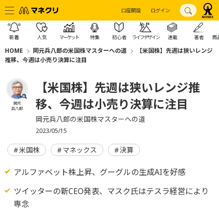
口座開設
ログイン
新着
人気
マーケット
特集
初心者
ライフデザイン
連載
著者
商
HOME
岡元兵八郎の米国株マスターへの道
【米国株】先週は狭いレンジ
推移、今週は小売り決算に注目
【米国株】先週は狭いレンジ推
移、今週は小売り決算に注目
岡元
兵八郎
岡元兵八郎の米国株マスターへの道
2023/05/15
米国株
マネックス
決算
アルファベット株上昇、グーグルの生成AIを好感
ツイッターの新CEO発表、マスク氏はテスラ経営により
専念