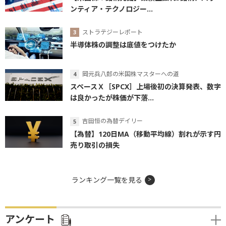
ンティア・テクノロジー...
ストラテジーレポート
半導体株の調整は底値をつけたか
岡元兵八郎の米国株マスターへの道
スペースＸ［SPCX］上場後初の決算発表、数字
は良かったが株価が下落...
吉田恒の為替デイリー
【為替】120日MA（移動平均線）割れが示す円
売り取引の損失
ランキング一覧を見る
アンケート