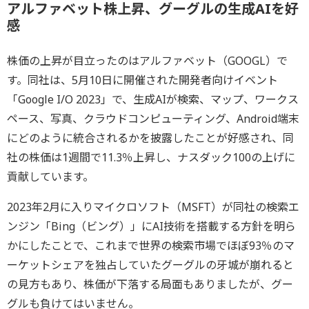
アルファベット株上昇、グーグルの生成AIを好
感
株価の上昇が目立ったのはアルファベット（GOOGL）で
す。同社は、5月10日に開催された開発者向けイベント
「Google I/O 2023」で、生成AIが検索、マップ、ワークス
ペース、写真、クラウドコンピューティング、Android端末
にどのように統合されるかを披露したことが好感され、同
社の株価は1週間で11.3％上昇し、ナスダック100の上げに
貢献しています。
2023年2月に入りマイクロソフト（MSFT）が同社の検索エ
ンジン「Bing（ビング）」にAI技術を搭載する方針を明ら
かにしたことで、これまで世界の検索市場でほぼ93％のマ
ーケットシェアを独占していたグーグルの牙城が崩れると
の見方もあり、株価が下落する局面もありましたが、グー
グルも負けてはいません。