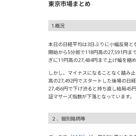
東京市場まとめ
1.概況
本日の日経平均は3日ぶりに小幅反発とな
開始から5分弱で118円高の27,591
ぎに11円高の27,484円まで上げ幅を縮
しかし、マイナスになることなく踏み止ま
高の27,492円でスタートした後場の
27,456円で下げ渋ると持ち直し結局4
証マザーズ指数が下落となっています。
２．個別銘柄等