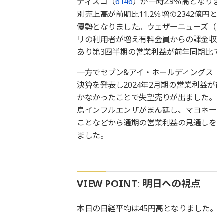
ディスコ（
6146
）が一時2.9％高となり
別売上高が前期比11.2％増の2342億
優勢となりました。ウェザーニューズ（
リの利用者が増え有料会員からの課金収
あり第3四半期の営業利益が前年同期比で
一方でセブン&アイ・ホールディングス
決算を発表し2024年2月期の営業利益
かなかったことで失望売りが出ました。
鳥インフルエンザがまん延し、マヨネー
ことなどから通期の営業利益の見通しを2
ました。
VIEW POINT: 明日への視点
本日の日経平均は45円高となりました