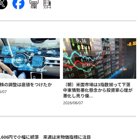
印刷
ｱﾝｹｰﾄ
株の調整は底値をつけたか
（朝）米国市場は3指数揃って下落
中東情勢悪化懸念から投資家心理が
8/07
悪化し売り優...
2026/08/07
5,606円で小幅に続落 来週は米物価指標に注目