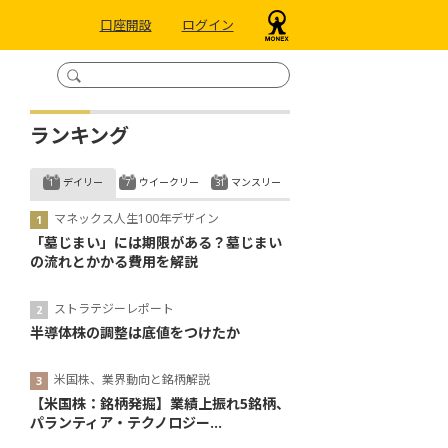
口座開設
ログイン
ランキング
デイリー
ウイークリー
マンスリー
マネックス人生100年デザイン
「墓じまい」には期限がある？墓じまい
の流れとかかる費用を解説
ストラテジーレポート
半導体株の調整は底値をつけたか
米国株、業界動向と銘柄解説
【米国株：銘柄発掘】業績上振れ5銘柄、
パランティア・テクノロジー...