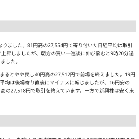
りました。81円高の27,554円で寄り付いた日経平均は取引
円まで上昇しましたが、朝方の買い一巡後に伸び悩むと9時20分過
めました。
るとやや戻し40円高の27,512円で前場を終えました。19円
日経平均は後場寄り直後にマイナスに転じましたが、16円安の
5円高の27,518円で取引を終えています。一方で新興株は安く東