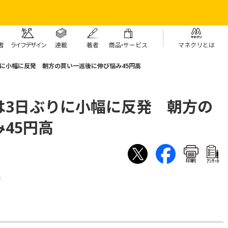
者
ライフデザイン
連載
著者
商
品・
サービス
マネクリとは
に小幅に反発 朝方の買い一巡後に伸び悩み45円高
は3日ぶりに小幅に反発 朝方の
45円高
印刷
ｱﾝｹｰﾄ