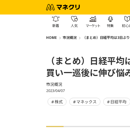
新着
人気
マーケット
特集
初心
HOME
市況概況
（まとめ）日経平均は3日ぶり
（まとめ）日経平均
買い一巡後に伸び悩み
市況概況
2023/04/07
株式
マネックス
日経平均