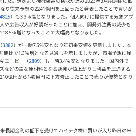
ました。想定より機械装置の検収が進み2023年3月期通期の個
円となり従来予想の2241億円を上回ったと発表したことで買いが
4825
）も3.3％高となりました。個人向けに提供する気象アプ
入や広告収入が好調だったことに加え、開発外注費の減少も
18.5％増となったことで大幅高となりました。
（
3382
）が一時7.5％安となり年初来安値を更新しました。本
が前期比で1.3％増となる見通しを示しましたが、市場予想に届
キユーピー（
2809
）も一時3.4％安となりました。国内外で
ズなどの主な原材料となる鶏卵が値上がりし利益を圧迫する
10億円から140億円に下方修正したことで売りが優勢となり
。米長期金利の低下を受けてハイテク株に買いが入り昨日の米