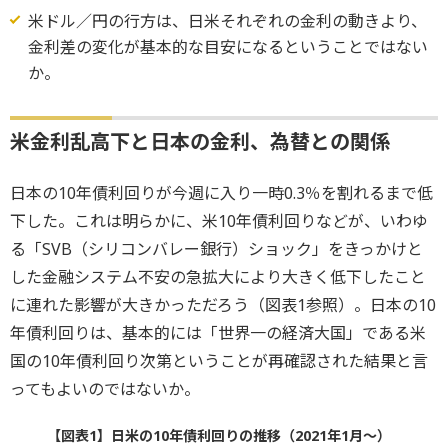
米ドル／円の行方は、日米それぞれの金利の動きより、
金利差の変化が基本的な目安になるということではない
か。
米金利乱高下と日本の金利、為替との関係
日本の10年債利回りが今週に入り一時0.3％を割れるまで低
下した。これは明らかに、米10年債利回りなどが、いわゆ
る「SVB（シリコンバレー銀行）ショック」をきっかけと
した金融システム不安の急拡大により大きく低下したこと
に連れた影響が大きかっただろう（図表1参照）。日本の10
年債利回りは、基本的には「世界一の経済大国」である米
国の10年債利回り次第ということが再確認された結果と言
ってもよいのではないか。
【図表1】日米の10年債利回りの推移（2021年1月～）