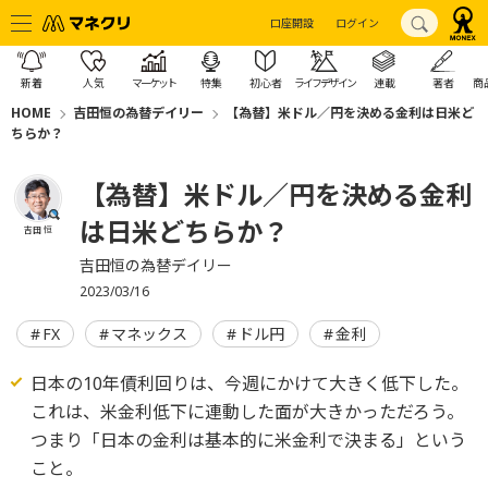
口座開設
ログイン
新着
人気
マーケット
特集
初心者
ライフデザイン
連載
著者
商
HOME
吉田恒の為替デイリー
【為替】米ドル／円を決める金利は日米ど
ちらか？
【為替】米ドル／円を決める金利
は日米どちらか？
吉田 恒
吉田恒の為替デイリー
2023/03/16
FX
マネックス
ドル円
金利
日本の10年債利回りは、今週にかけて大きく低下した。
これは、米金利低下に連動した面が大きかっただろう。
つまり「日本の金利は基本的に米金利で決まる」という
こと。