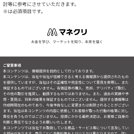
討等に参考にさせていただきます。
※は必須項目です。
お金を学び、マーケットを知り、未来を描く
ご留意事項
本コンテンツは、情報提供を目的として行っております。
本コンテンツは、当社や当社が信頼できると考える情報源から提供されたもの
を提供していますが、当社はその正確性や完全性について意見を表明し、また
保証するものではございません。有価証券の購入、売却、デリバティブ取引、
その他の取引を推奨し、勧誘するものではありません。また、過去の実績や予
想・意見は、将来の結果を保証するものではございません。提供する情報等は
作成時現在のものであり、今後予告なしに変更または削除されることがござい
ます。当社は本コンテンツの内容に依拠してお客様が取った行動の結果に対し
責任を負うものではございません。投資にかかる最終決定は、お客様ご自身の
判断と責任でなさるようお願いいたします。
本コンテンツでは当社でお取扱している商品・サービス等について言及してい
る部分があります。商品ごとに手数料等およびリスクは異なりますので、詳し