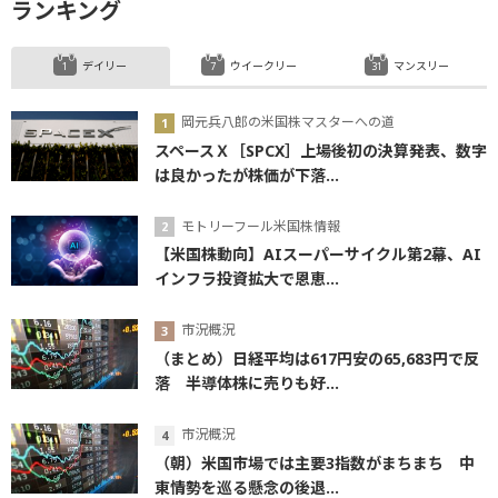
ランキング
デイリー
ウイークリー
マンスリー
岡元兵八郎の米国株マスターへの道
スペースＸ［SPCX］上場後初の決算発表、数字
は良かったが株価が下落...
モトリーフール米国株情報
【米国株動向】AIスーパーサイクル第2幕、AI
インフラ投資拡大で恩恵...
市況概況
（まとめ）日経平均は617円安の65,683円で反
落 半導体株に売りも好...
市況概況
（朝）米国市場では主要3指数がまちまち 中
東情勢を巡る懸念の後退...