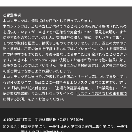
ご留意事項
本コンテンツは、情報提供を目的として行っております。
本コンテンツは、当社や当社が信頼できると考える情報源から提供されたもの
を提供していますが、当社はその正確性や完全性について意見を表明し、また
保証するものではございません。有価証券の購入、売却、デリバティブ取引、
その他の取引を推奨し、勧誘するものではありません。また、過去の実績や予
想・意見は、将来の結果を保証するものではございません。提供する情報等は
作成時現在のものであり、今後予告なしに変更または削除されることがござい
ます。当社は本コンテンツの内容に依拠してお客様が取った行動の結果に対し
責任を負うものではございません。投資にかかる最終決定は、お客様ご自身の
判断と責任でなさるようお願いいたします。
本コンテンツでは当社でお取扱している商品・サービス等について言及してい
る部分があります。商品ごとに手数料等およびリスクは異なりますので、詳し
くは「契約締結前交付書面」、「上場有価証券等書面」、「目論見書」、「目
論見書補完書面」または当社ウェブサイトの「
リスク・手数料などの重要事項
に関する説明
」をよくお読みください。
金融商品取引業者 関東財務局長（金商）第165号
日本証券業協会、一般社団法人 第二種金融商品取引業協会、一般社