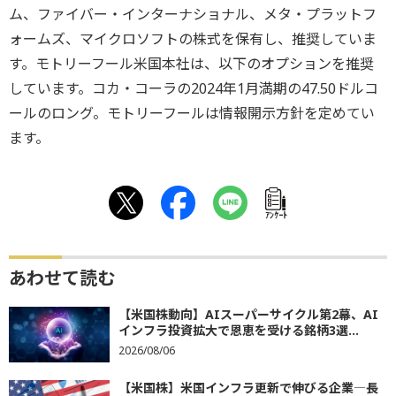
ム、ファイバー・インターナショナル、メタ・プラットフ
ォームズ、マイクロソフトの株式を保有し、推奨していま
す。モトリーフール米国本社は、以下のオプションを推奨
しています。コカ・コーラの2024年1月満期の47.50ドルコ
ールのロング。モトリーフールは情報開示方針を定めてい
ます。
ｱﾝｹｰﾄ
あわせて読む
【米国株動向】AIスーパーサイクル第2幕、AI
インフラ投資拡大で恩恵を受ける銘柄3選...
2026/08/06
【米国株】米国インフラ更新で伸びる企業―長