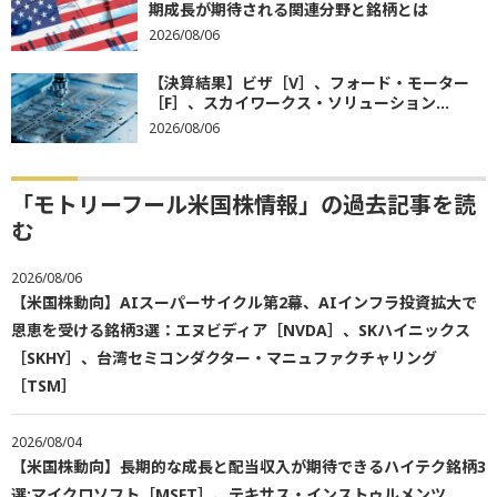
期成長が期待される関連分野と銘柄とは
2026/08/06
【決算結果】ビザ［V］、フォード・モーター
［F］、スカイワークス・ソリューション...
2026/08/06
「モトリーフール米国株情報」の過去記事を読
む
2026/08/06
【米国株動向】AIスーパーサイクル第2幕、AIインフラ投資拡大で
恩恵を受ける銘柄3選：エヌビディア［NVDA］、SKハイニックス
［SKHY］、台湾セミコンダクター・マニュファクチャリング
［TSM］
2026/08/04
【米国株動向】長期的な成長と配当収入が期待できるハイテク銘柄3
選:マイクロソフト［MSFT］、テキサス・インストゥルメンツ