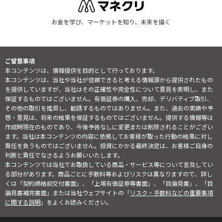
お金を学び、マーケットを知り、未来を描く
ご留意事項
本コンテンツは、情報提供を目的として行っております。
本コンテンツは、当社や当社が信頼できると考える情報源から提供されたもの
を提供していますが、当社はその正確性や完全性について意見を表明し、また
保証するものではございません。有価証券の購入、売却、デリバティブ取引、
その他の取引を推奨し、勧誘するものではありません。また、過去の実績や予
想・意見は、将来の結果を保証するものではございません。提供する情報等は
作成時現在のものであり、今後予告なしに変更または削除されることがござい
ます。当社は本コンテンツの内容に依拠してお客様が取った行動の結果に対し
責任を負うものではございません。投資にかかる最終決定は、お客様ご自身の
判断と責任でなさるようお願いいたします。
本コンテンツでは当社でお取扱している商品・サービス等について言及してい
る部分があります。商品ごとに手数料等およびリスクは異なりますので、詳し
くは「契約締結前交付書面」、「上場有価証券等書面」、「目論見書」、「目
論見書補完書面」または当社ウェブサイトの「
リスク・手数料などの重要事項
に関する説明
」をよくお読みください。