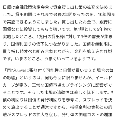
日銀は金融政策決定会合で資金貸し出し策の拡充を決めま
した。貸出期間はそれまで最長2年間だったのを、10年間ま
で実施できるようにしました。貸し出したお金で、銀行に
国債などに投資してもらう狙いです。第1弾として5年物で
実施したところ、1兆円の貸出枠に対して3倍の需要が集ま
り、国債利回りの低下につながりました。国債を無制限に
買う指し値オペと組み合わせながら、金利を抑え込む作戦
です。いまのところ、うまくいっているようです。
「再び0.5％に張り付く可能性と日銀が買い支えた場合の負
の影響」というのは、何も今回に限りませんが、イールド
カーブが歪み、正常な国債市場のプライシングに影響がで
ることです。そうした市場の流動性は著しく低下します。社
債の利回りは国債の発行利回りを参考に、スプレッドを決
めて算出することが通常ですから、指標金利の実勢との乖
離がスプレッドの拡大を促し、発行体の調達コストの増加