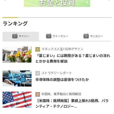
ランキング
デイリー
ウイークリー
マンスリー
マネックス人生100年デザイン
「墓じまい」には期限がある？墓じまいの流れ
とかかる費用を解説
ストラテジーレポート
半導体株の調整は底値をつけたか
米国株、業界動向と銘柄解説
【米国株：銘柄発掘】業績上振れ5銘柄、パラ
ンティア・テクノロジー...