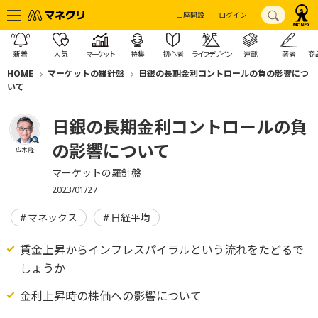
口座開設
ログイン
新着
人気
マーケット
特集
初心者
ライフデザイン
連載
著者
商
HOME
マーケットの羅針盤
日銀の長期金利コントロールの負の影響につ
いて
日銀の長期金利コントロールの負
の影響について
広木 隆
マーケットの羅針盤
2023/01/27
マネックス
日経平均
賃金上昇からインフレスパイラルという流れをたどるで
しょうか
金利上昇時の株価への影響について