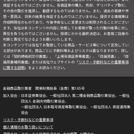
保証するものではございません。有価証券の購入、売却、デリバティブ取引、
その他の取引を推奨し、勧誘するものではありません。また、過去の実績や予
想・意見は、将来の結果を保証するものではございません。提供する情報等は
作成時現在のものであり、今後予告なしに変更または削除されることがござい
ます。当社は本コンテンツの内容に依拠してお客様が取った行動の結果に対し
責任を負うものではございません。投資にかかる最終決定は、お客様ご自身の
判断と責任でなさるようお願いいたします。
本コンテンツでは当社でお取扱している商品・サービス等について言及してい
る部分があります。商品ごとに手数料等およびリスクは異なりますので、詳し
くは「契約締結前交付書面」、「上場有価証券等書面」、「目論見書」、「目
論見書補完書面」または当社ウェブサイトの「
リスク・手数料などの重要事項
に関する説明
」をよくお読みください。
金融商品取引業者 関東財務局長（金商）第165号
日本証券業協会、一般社団法人 第二種金融商品取引業協会、一般社
団法人 金融先物取引業協会、
一般社団法人 日本暗号資産等取引業協会、一般社団法人 資産運用業
協会
リスク・手数料などの重要事項
個人情報のお取り扱いについて