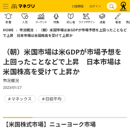
口座開設
ログイン
新着
人気
マーケット
特集
初心者
ライフデザイン
連載
著者
商
HOME
市況概況
（朝）米国市場は米GDPが市場予想を上回ったことなど
で上昇 日本市場は米国株高を受けて上昇か
（朝）米国市場は米GDPが市場予想を
上回ったことなどで上昇 日本市場は
米国株高を受けて上昇か
市況概況
2023/01/27
マネックス
日経平均
【米国株式市場】ニューヨーク市場