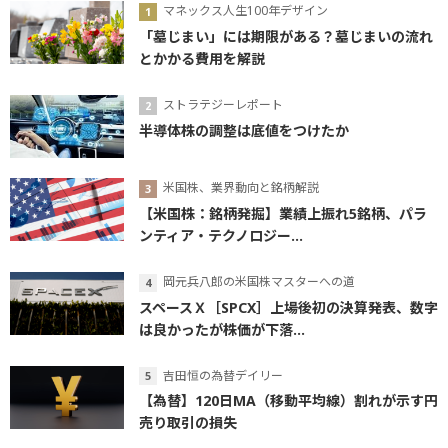
マネックス人生100年デザイン
「墓じまい」には期限がある？墓じまいの流れ
とかかる費用を解説
ストラテジーレポート
半導体株の調整は底値をつけたか
米国株、業界動向と銘柄解説
【米国株：銘柄発掘】業績上振れ5銘柄、パラ
ンティア・テクノロジー...
岡元兵八郎の米国株マスターへの道
スペースＸ［SPCX］上場後初の決算発表、数字
は良かったが株価が下落...
吉田恒の為替デイリー
【為替】120日MA（移動平均線）割れが示す円
売り取引の損失