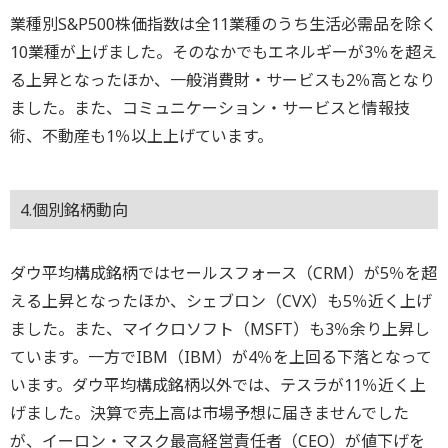
業種別S&P500株価指数は全11業種のうち生活必需品を除く
10業種が上げました。そのなかでもエネルギーが3％を超え
る上昇となったほか、一般消費財・サービスも2％高となり
ました。また、コミュニケーション・サービスと情報技
術、不動産も1％以上上げています。
4.個別銘柄動向
ダウ平均構成銘柄ではセールスフォース（CRM）が5％を超
える上昇となったほか、シェブロン（CVX）も5％近く上げ
ました。また、マイクロソフト（MSFT）も3％余り上昇し
ています。一方でIBM（IBM）が4％を上回る下落となって
います。ダウ平均構成銘柄以外では、テスラが11％近く上
げました。決算で売上高は市場予想に届きませんでした
が、イーロン・マスク最高経営責任者（CEO）が値下げを