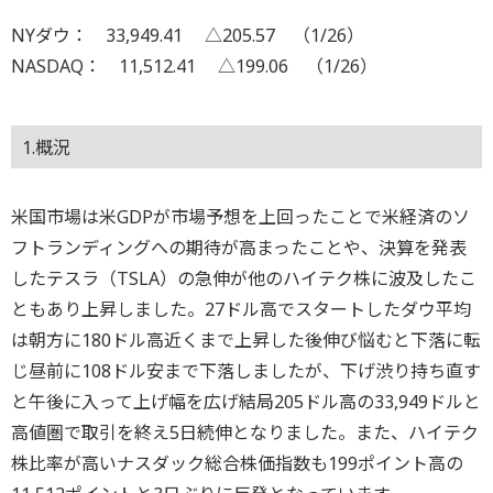
NYダウ： 33,949.41 △205.57 （1/26）
NASDAQ： 11,512.41 △199.06 （1/26）
1.概況
米国市場は米GDPが市場予想を上回ったことで米経済のソ
フトランディングへの期待が高まったことや、決算を発表
したテスラ（TSLA）の急伸が他のハイテク株に波及したこ
ともあり上昇しました。27ドル高でスタートしたダウ平均
は朝方に180ドル高近くまで上昇した後伸び悩むと下落に転
じ昼前に108ドル安まで下落しましたが、下げ渋り持ち直す
と午後に入って上げ幅を広げ結局205ドル高の33,949ドルと
高値圏で取引を終え5日続伸となりました。また、ハイテク
株比率が高いナスダック総合株価指数も199ポイント高の