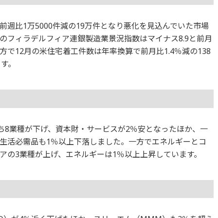
週比1万5000件減の19万件となり悪化を見込んでいた市場
のフィラデルフィア連銀製造業景況指数はマイナス8.9と前月
で12月の米住宅着工件数は年率換算で前月比1.4％減の138
ます。
のうち8業種が下げ、資本財・サービスが2％安となったほか、一
生活必需品も1％以上下落しました。一方でエネルギーとコ
アの3業種が上げ、エネルギーは1％以上上昇しています。