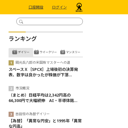
口座開設
ログイン
ランキング
デイリー
ウイークリー
マンスリー
岡元兵八郎の米国株マスターへの道
スペースＸ［SPCX］上場後初の決算発
表、数字は良かったが株価が下落...
市況概況
（まとめ）日経平均は2,342円高の
66,300円で大幅続伸 AI・半導体銘...
吉田恒の為替デイリー
【為替】「異常な円安」と1995年「異常
な円高」