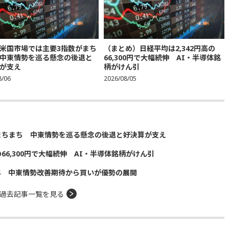
米国市場では主要3指数がまち
（まとめ）日経平均は2,342円高の
中東情勢を巡る懸念の後退と
66,300円で大幅続伸 AI・半導体銘
が支え
柄がけん引
8/06
2026/08/05
まちまち 中東情勢を巡る懸念の後退と好決算が支え
の66,300円で大幅続伸 AI・半導体銘柄がけん引
昇 中東情勢改善期待から買いが優勢の展開
過去記事一覧を見る