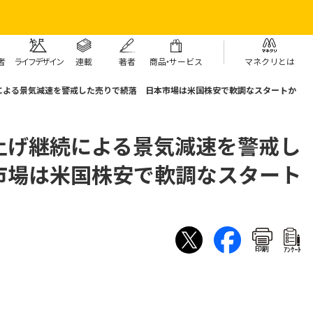
者
ライフデザイン
連載
著者
商
品・
サービス
マネクリとは
による景気減速を警戒した売りで続落 日本市場は米国株安で軟調なスタートか
上げ継続による景気減速を警戒し
市場は米国株安で軟調なスタート
印刷
ｱﾝｹｰﾄ