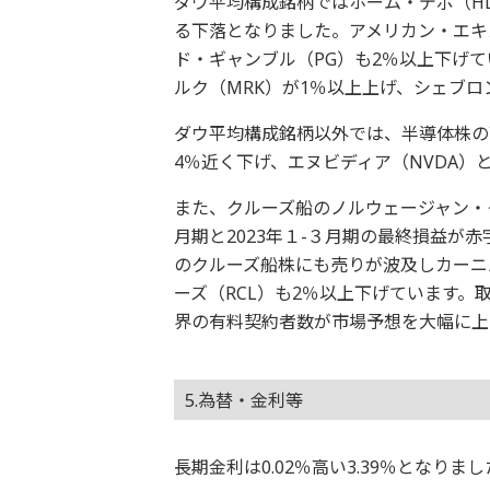
ダウ平均構成銘柄ではホーム・デポ（H
る下落となりました。アメリカン・エキス
ド・ギャンブル（PG）も2％以上下げ
ルク（MRK）が1％以上上げ、シェブロ
ダウ平均構成銘柄以外では、半導体株の
4％近く下げ、エヌビディア（NVDA）
また、クルーズ船のノルウェージャン・クル
月期と2023年１-３月期の最終損益が
のクルーズ船株にも売りが波及しカーニ
ーズ（RCL）も2％以上下げています。
界の有料契約者数が市場予想を大幅に上
5.為替・金利等
長期金利は0.02％高い3.39％となり