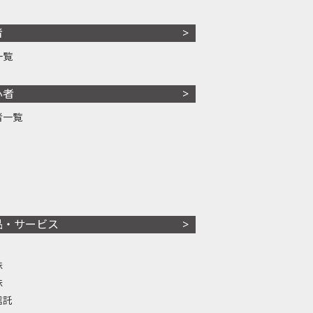
者
一覧
心者
者一覧
品・サービス
株
株
信託