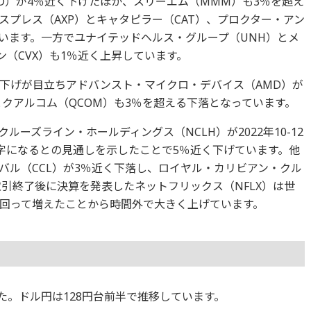
D）が4％近く下げたほか、スリーエム（MMM）も3％を超え
プレス（AXP）とキャタピラー（CAT）、プロクター・アン
ています。一方でユナイテッドヘルス・グループ（UNH）とメ
ン（CVX）も1％近く上昇しています。
下げが目立ちアドバンスト・マイクロ・デバイス（AMD）が
とクアルコム（QCOM）も3％を超える下落となっています。
ーズライン・ホールディングス（NCLH）が2022年10-12
赤字になるとの見通しを示したことで5％近く下げています。他
バル（CCL）が3％近く下落し、ロイヤル・カリビアン・クル
取引終了後に決算を発表したネットフリックス（NFLX）は世
回って増えたことから時間外で大きく上げています。
ました。ドル円は128円台前半で推移しています。