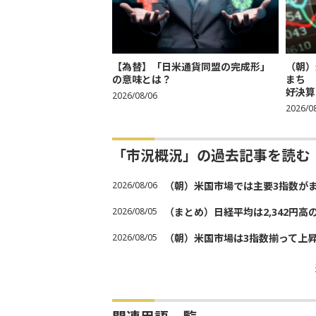
【為替】「日米通貨同盟の完成形」
（朝）
の意味とは？
まち 
好決算
2026/08/06
2026/0
「市況概況」の過去記事を読む
2026/08/06
（朝）米国市場では主要3指数が
2026/08/05
（まとめ）日経平均は2,342円高
2026/08/05
（朝）米国市場は3指数揃って上