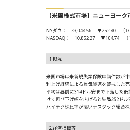
【米国株式市場】ニューヨーク
NYダウ： 33,044.56 ▼252.40 （1/
NASDAQ： 10,852.27 ▼104.74 （
1.概況
米国市場は米新規失業保険申請件数が市
利上げ継続による景気減速を警戒した売
平均は昼前に314ドル安まで下落した
けて再び下げ幅を広げると結局252ドル安
ハイテク株比率が高いナスダック総合株価
2.経済指標等