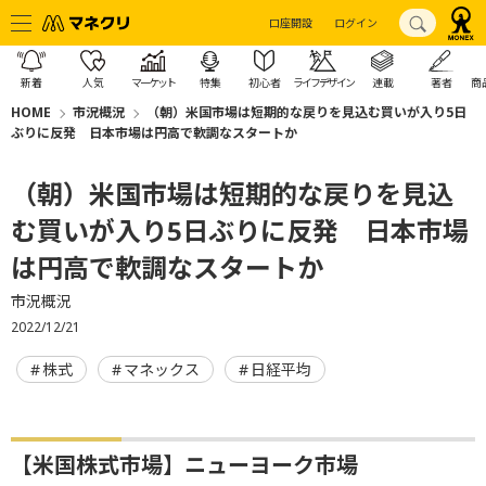
口座開設
ログイン
新着
人気
マーケット
特集
初心者
ライフデザイン
連載
著者
商
HOME
市況概況
（朝）米国市場は短期的な戻りを見込む買いが入り5日
ぶりに反発 日本市場は円高で軟調なスタートか
（朝）米国市場は短期的な戻りを見込
む買いが入り5日ぶりに反発 日本市場
は円高で軟調なスタートか
市況概況
2022/12/21
株式
マネックス
日経平均
【米国株式市場】ニューヨーク市場