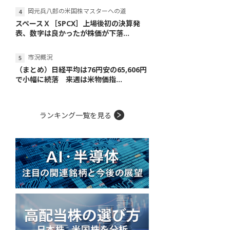
岡元兵八郎の米国株マスターへの道
スペースＸ［SPCX］上場後初の決算発
表、数字は良かったが株価が下落...
市況概況
（まとめ）日経平均は76円安の65,606円
で小幅に続落 来週は米物価指...
ランキング一覧を見る