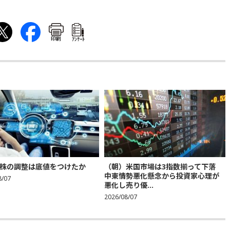
印刷
ｱﾝｹｰﾄ
株の調整は底値をつけたか
（朝）米国市場は3指数揃って下落
中東情勢悪化懸念から投資家心理が
8/07
悪化し売り優...
2026/08/07