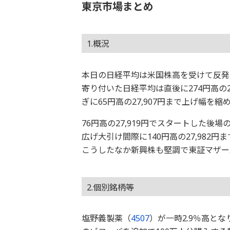
東京市場まとめ
1.概況
本日の日経平均は米国株高を受けて反発しまし
寄り付いた日経平均は直後に274円高の2
ぎに65円高の27,907円まで上げ幅を縮め
76円高の27,919円でスタートした後場
広げ大引け間際に140円高の27,982円
こうしたなか新興株も堅調で東証マザー
2.個別銘柄等
塩野義製薬（
4507
）が一時2.9％高と