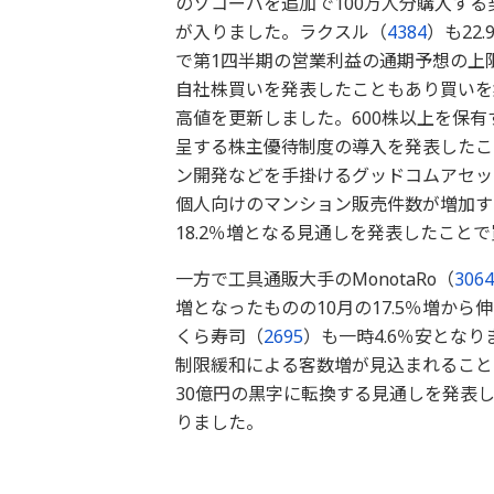
のゾコーバを追加で100万人分購入す
が入りました。ラクスル（
4384
）も22
で第1四半期の営業利益の通期予想の上限
自社株買いを発表したこともあり買いを
高値を更新しました。600株以上を保
呈する株主優待制度の導入を発表したこ
ン開発などを手掛けるグッドコムアセッ
個人向けのマンション販売件数が増加する
18.2％増となる見通しを発表したこと
一方で工具通販大手のMonotaRo（
3064
増となったものの10月の17.5％増か
くら寿司（
2695
）も一時4.6％安とな
制限緩和による客数増が見込まれることか
30億円の黒字に転換する見通しを発表
りました。