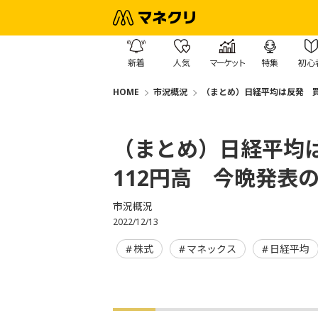
新着
人気
マーケット
特集
初心
HOME
市況概況
（まとめ）日経平均は反発 買
（まとめ）日経平均
112円高 今晩発表の
市況概況
2022/12/13
株式
マネックス
日経平均