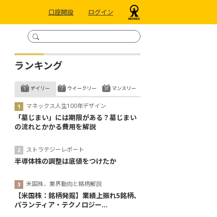
口座開設
ログイン
ランキング
デイリー
ウイークリー
マンスリー
マネックス人生100年デザイン
「墓じまい」には期限がある？墓じまい
の流れとかかる費用を解説
ストラテジーレポート
半導体株の調整は底値をつけたか
米国株、業界動向と銘柄解説
【米国株：銘柄発掘】業績上振れ5銘柄、
パランティア・テクノロジー...