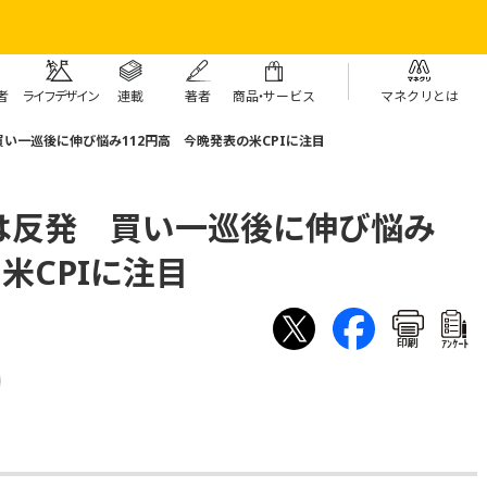
者
ライフデザイン
連載
著者
商
品・
サービス
マネクリとは
い一巡後に伸び悩み112円高 今晩発表の米CPIに注目
は反発 買い一巡後に伸び悩み
米CPIに注目
印刷
ｱﾝｹｰﾄ