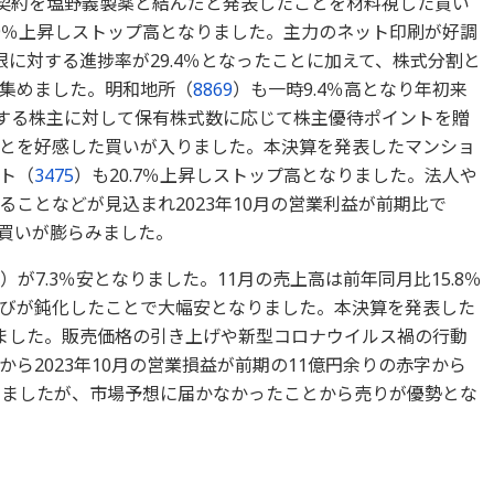
る契約を塩野義製薬と結んだと発表したことを材料視した買い
.9％上昇しストップ高となりました。主力のネット印刷が好調
に対する進捗率が29.4％となったことに加えて、株式分割と
集めました。明和地所（
8869
）も一時9.4％高となり年初来
有する株主に対して保有株式数に応じて株主優待ポイントを贈
とを好感した買いが入りました。本決算を発表したマンショ
ト（
3475
）も20.7％上昇しストップ高となりました。法人や
ことなどが見込まれ2023年10月の営業利益が前期比で
で買いが膨らみました。
）が7.3％安となりました。11月の売上高は前年同月比15.8％
ら伸びが鈍化したことで大幅安となりました。本決算を発表した
りました。販売価格の引き上げや新型コロナウイルス禍の行動
ら2023年10月の営業損益が前期の11億円余りの赤字から
しましたが、市場予想に届かなかったことから売りが優勢とな