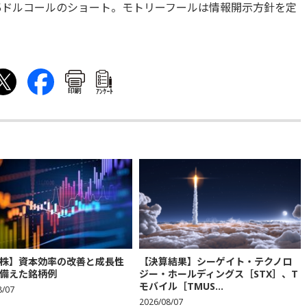
265ドルコールのショート。モトリーフールは情報開示方針を定
印刷
ｱﾝｹｰﾄ
株】資本効率の改善と成長性
【決算結果】シーゲイト・テクノロ
備えた銘柄例
ジー・ホールディングス［STX］、T
モバイル［TMUS...
8/07
2026/08/07