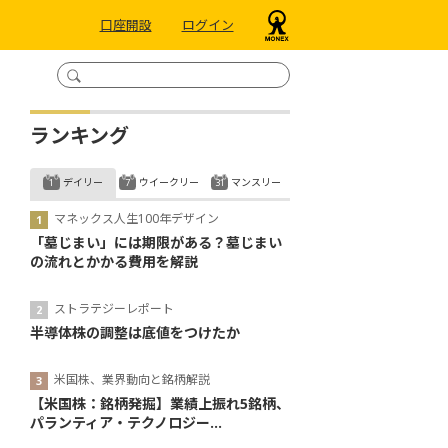
口座開設
ログイン
ランキング
デイリー
ウイークリー
マンスリー
マネックス人生100年デザイン
「墓じまい」には期限がある？墓じまい
の流れとかかる費用を解説
ストラテジーレポート
半導体株の調整は底値をつけたか
米国株、業界動向と銘柄解説
【米国株：銘柄発掘】業績上振れ5銘柄、
パランティア・テクノロジー...