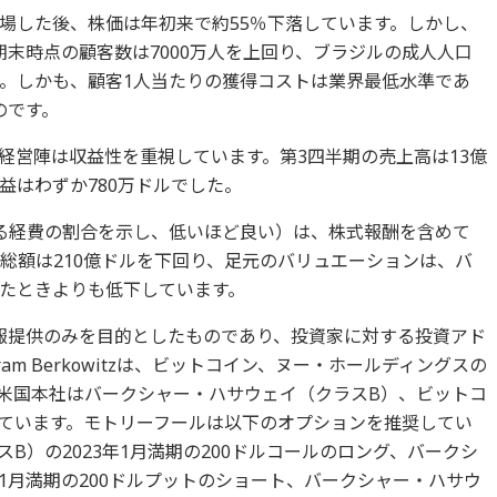
場した後、株価は年初来で約55％下落しています。しかし、
末時点の顧客数は7000万人を上回り、ブラジルの成人人口
す。しかも、顧客1人当たりの獲得コストは業界最低水準であ
のです。
経営陣は収益性を重視しています。第3四半期の売上高は13億
益はわずか780万ドルでした。
る経費の割合を示し、低いほど良い）は、株式報酬を含めて
総額は210億ドルを下回り、足元のバリュエーションは、バ
たときよりも低下しています。
報提供のみを目的としたものであり、投資家に対する投資アド
m Berkowitzは、ビットコイン、ヌー・ホールディングスの
米国本社はバークシャー・ハサウェイ（クラスB）、ビットコ
ています。モトリーフールは以下のオプションを推奨してい
B）の2023年1月満期の200ドルコールのロング、バークシ
年1月満期の200ドルプットのショート、バークシャー・ハサウ