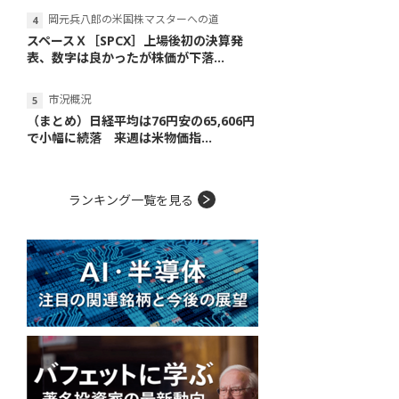
岡元兵八郎の米国株マスターへの道
スペースＸ［SPCX］上場後初の決算発
表、数字は良かったが株価が下落...
市況概況
（まとめ）日経平均は76円安の65,606円
で小幅に続落 来週は米物価指...
ランキング一覧を見る