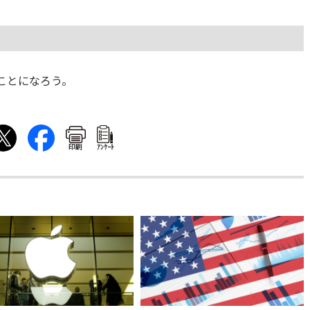
ことになろう。
印刷
ｱﾝｹｰﾄ