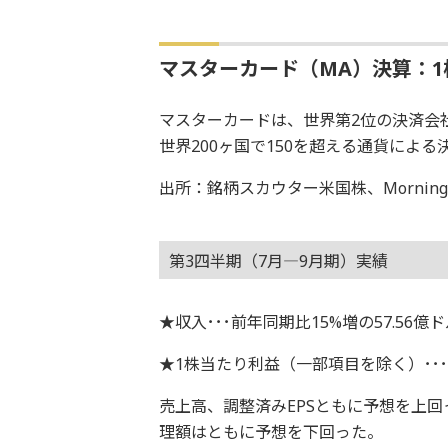
マスターカード（MA）決算：1
マスターカードは、世界第2位の決済会社
世界200ヶ国で150を超える通貨によ
出所：銘柄スカウター米国株、Morningsta
第3四半期（7月―9月期）実績
★収入･･･前年同期比15%増の57.56億
★1株当たり利益（一部項目を除く）･･･2
売上高、調整済みEPSともに予想を上回
理額はともに予想を下回った。