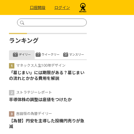
口座開設
ログイン
ランキング
デイリー
ウイークリー
マンスリー
マネックス人生100年デザイン
「墓じまい」には期限がある？墓じまい
の流れとかかる費用を解説
ストラテジーレポート
半導体株の調整は底値をつけたか
吉田恒の為替デイリー
【為替】円安を主導した投機円売りが急
減