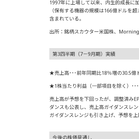
1997年に上場して以来、内生的成長
（保有する機器の規模は166億ドルを
含まれている。
出所：銘柄スカウター米国株、Morningsta
第3四半期（7－9月期）実績
★売上高･･･前年同期比18％増の30.5
★1株当たり利益（一部項目を除く）･･･9
売上高が予想を下回ったが、調整済みEP
ダンスも公表し、売上高ガイダンスレンジ
ガイダンスレンジも引き上げ、予想を上
今後の株価見通し