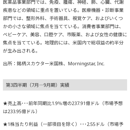
医薬品事業部門では、免疫、腫瘍、神経、肺、心臓、代謝
疾患などの領域に重点を置いている。医療機器・診断事業
部門では、整形外科、手術器具、視覚ケア、およびいくつ
かの小さな領域に焦点を当てている。消費者事業部門は、
ベビーケア、美容、口腔ケア、市販薬、および女性の健康に
焦点を当てている。地理的には、米国内で総収益の約半分
が生み出される。
出所：銘柄スカウター米国株、Morningstar, Inc.
第3四半期（7月―9月期）実績
★売上高･･･前年同期比1.9％増の237.91億ドル（市場予想
は233.95億ドル）
★1株当たり利益（一部項目を除く）･･･2.55ドル（市場予