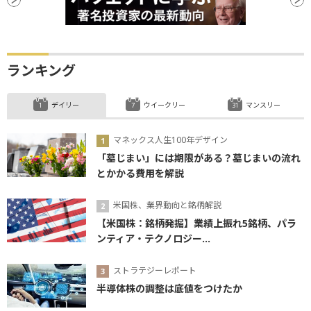
ランキング
デイリー
ウイークリー
マンスリー
マネックス人生100年デザイン
「墓じまい」には期限がある？墓じまいの流れ
とかかる費用を解説
米国株、業界動向と銘柄解説
【米国株：銘柄発掘】業績上振れ5銘柄、パラ
ンティア・テクノロジー...
ストラテジーレポート
半導体株の調整は底値をつけたか