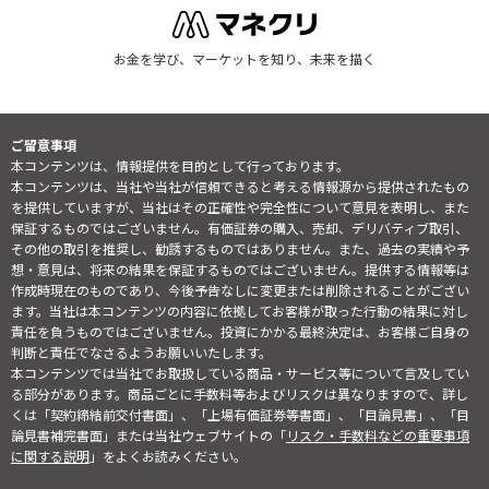
お金を学び、マーケットを知り、未来を描く
ご留意事項
本コンテンツは、情報提供を目的として行っております。
本コンテンツは、当社や当社が信頼できると考える情報源から提供されたもの
を提供していますが、当社はその正確性や完全性について意見を表明し、また
保証するものではございません。有価証券の購入、売却、デリバティブ取引、
その他の取引を推奨し、勧誘するものではありません。また、過去の実績や予
想・意見は、将来の結果を保証するものではございません。提供する情報等は
作成時現在のものであり、今後予告なしに変更または削除されることがござい
ます。当社は本コンテンツの内容に依拠してお客様が取った行動の結果に対し
責任を負うものではございません。投資にかかる最終決定は、お客様ご自身の
判断と責任でなさるようお願いいたします。
本コンテンツでは当社でお取扱している商品・サービス等について言及してい
る部分があります。商品ごとに手数料等およびリスクは異なりますので、詳し
くは「契約締結前交付書面」、「上場有価証券等書面」、「目論見書」、「目
論見書補完書面」または当社ウェブサイトの「
リスク・手数料などの重要事項
に関する説明
」をよくお読みください。