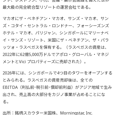
ント、レストラン、小売、会議・展示会施設を備えた世界
最大級の完全統合型リゾートの運営会社である。
マカオにザ・ベネチアン・マカオ、サンズ・マカオ、サン
ズ・コタイ・セントラル・ロンドナー、フォーシーズンズ
ホテル・マカオ、パリジャン、シンガポールにマリーナベ
イ・サンズ・リゾート、米国にザ・ベネチアン、ザ・パラ
ッツォ・ラスベガスを保有する。（ラスベガスの資産は、
2022年に62億5,000万ドルでアポロ・グローバル・マネジ
メントとVici プロパティーズに売却された）。
2026年には、シンガポールで4つ目のタワーをオープンする
とみられる。ラスベガスの資産売却後は、全ての
EBITDA（利払前･税引前･償却前利益）がアジア地域で生み
出され、売上高の大部分をカジノ事業が占めることにな
る。
出所：銘柄スカウター米国株、Morningstar, Inc.