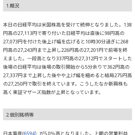
1.概況
本日の日経平均は米国株高を受けて続伸となりました。138
円高の27,113円で寄り付いた日経平均は直後に98円高の
27,073円を付けた後上げ幅を広げると10時30分過ぎに268
円高の27,243円まで上昇し226円高の27,201円で前場を終
えました。一段高となり337円高の27,312円でスタートした
後場の日経平均は後場の取引開始から5分余りで362円高の
27,337円まで上昇した後やや上げ幅を縮めると結局275円高
の27,250円で取引を終えています。こうしたなか新興株も
高く東証マザーズ指数が上昇となっています。
2.個別銘柄等
日本電産(
6594
）が5.0％高となりました。上期の営業利益