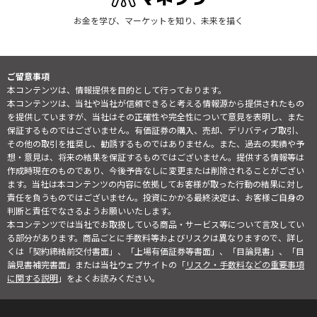
お金を学び、マーケットを知り、未来を描く
ご留意事項
本コンテンツは、情報提供を目的として行っております。
本コンテンツは、当社や当社が信頼できると考える情報源から提供されたもの
を提供していますが、当社はその正確性や完全性について意見を表明し、また
保証するものではございません。有価証券の購入、売却、デリバティブ取引、
その他の取引を推奨し、勧誘するものではありません。また、過去の実績や予
想・意見は、将来の結果を保証するものではございません。提供する情報等は
作成時現在のものであり、今後予告なしに変更または削除されることがござい
ます。当社は本コンテンツの内容に依拠してお客様が取った行動の結果に対し
責任を負うものではございません。投資にかかる最終決定は、お客様ご自身の
判断と責任でなさるようお願いいたします。
本コンテンツでは当社でお取扱している商品・サービス等について言及してい
る部分があります。商品ごとに手数料等およびリスクは異なりますので、詳し
くは「契約締結前交付書面」、「上場有価証券等書面」、「目論見書」、「目
論見書補完書面」または当社ウェブサイトの「
リスク・手数料などの重要事項
に関する説明
」をよくお読みください。