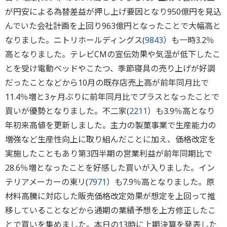
が円安による為替差益が押し上げ要因となり950億円を見込
んでいた会社計画を上回り963億円となったことで大幅高と
なりました。ニトリホールディングス(
9843
）も一時3.2％
高となりました。テレビCMの宣伝効果や気温が低下したこ
とを受け電動ベッドやこたつ、季節寝具の売り上げが好調
だったことなどから10月の既存店売上高が前年同月比で
11.4％増と3ヶ月ぶりに前年同月比でプラスとなったことで
買いが優勢となりました。不二家(
2211
）も3.9％高となり
年初来高値を更新しました。主力の製菓事業で生産能力の
増強など生産性向上に取り組んだことに加え、価格改定を
実施したこともあり第3四半期の営業利益が前年同期比で
28.6％増となったことを好感した買いが入りました。イン
テリアメーカーの東リ(
7971
）も7.9％高となりました。原
材料高騰に対応した販売価格改定効果が想定を上回って推
移していることなどから通期の業績予想を上方修正したこ
とで買いを集めました。本日の13時に上期決算を発表した