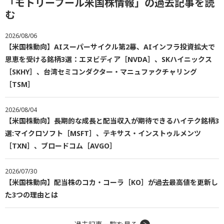
「モトリーフール米国株情報」の過去記事を読
む
2026/08/06
【米国株動向】AIスーパーサイクル第2幕、AIインフラ投資拡大で
恩恵を受ける銘柄3選：エヌビディア［NVDA］、SKハイニックス
［SKHY］、台湾セミコンダクター・マニュファクチャリング
［TSM］
2026/08/04
【米国株動向】長期的な成長と配当収入が期待できるハイテク銘柄3
選:マイクロソフト［MSFT］、テキサス・インストゥルメンツ
［TXN］、ブロードコム［AVGO］
2026/07/30
【米国株動向】配当株のコカ・コーラ［KO］が過去最高値を更新し
た3つの理由とは