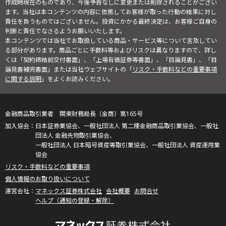
作成時現在のものであり、今後予告なしに変更または削除されることがござい
ます。当社は本コンテンツの内容に依拠してお客様が取った行動の結果に対し
責任を負うものではございません。投資にかかる最終決定は、お客様ご自身の
判断と責任でなさるようお願いいたします。
本コンテンツでは当社でお取扱している商品・サービス等について言及してい
る部分があります。商品ごとに手数料等およびリスクは異なりますので、詳し
くは「契約締結前交付書面」、「上場有価証券等書面」、「目論見書」、「目
論見書補完書面」または当社ウェブサイトの「
リスク・手数料などの重要事項
に関する説明
」をよくお読みください。
金融商品取引業者 関東財務局長（金商）第165号
日本証券業協会、一般社団法人 第二種金融商品取引業協会、一般社
団法人 金融先物取引業協会、
一般社団法人 日本暗号資産等取引業協会、一般社団法人 資産運用業
協会
リスク・手数料などの重要事項
個人情報のお取り扱いについて
マネックス証券株式会社
会社概要
お問合せ
ヘルプ（通知の登録・解除）