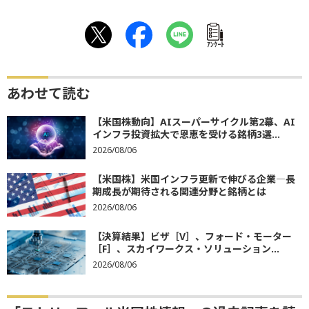
ｱﾝｹｰﾄ
あわせて読む
【米国株動向】AIスーパーサイクル第2幕、AI
インフラ投資拡大で恩恵を受ける銘柄3選...
2026/08/06
【米国株】米国インフラ更新で伸びる企業―長
期成長が期待される関連分野と銘柄とは
2026/08/06
【決算結果】ビザ［V］、フォード・モーター
［F］、スカイワークス・ソリューション...
2026/08/06