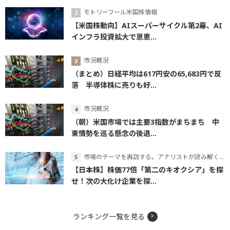
モトリーフール米国株情報
【米国株動向】AIスーパーサイクル第2幕、AI
インフラ投資拡大で恩恵...
市況概況
（まとめ）日経平均は617円安の65,683円で反
落 半導体株に売りも好...
市況概況
（朝）米国市場では主要3指数がまちまち 中
東情勢を巡る懸念の後退...
市場のテーマを再訪する。アナリストが読み解くテーマの本質
【日本株】株価77倍「第二のキオクシア」を探
せ！次の大化け企業を探...
ランキング一覧を見る