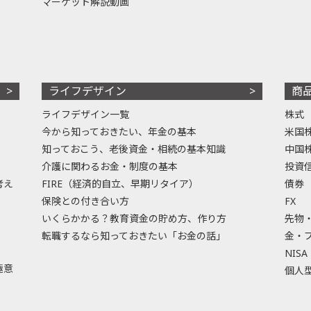
マーケット解説動画
ライフデザイン
商
ライフデザイン一覧
株式
今から知っておきたい、年金の基本
米国
知っておこう、老後資金・相続の基本知識
中国
介護に関わるお金・制度の基本
投資
考え
FIRE（経済的自立、早期リタイア）
債券
保険との付き合い方
FX
いくらかかる？教育資金の貯め方、作り方
先物
転職するなら知っておきたい「お金の話」
金・
NISA
極意
個人型