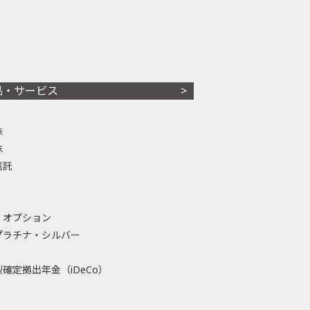
品・サービス
株
株
信託
・オプション
プラチナ・シルバー
確定拠出年金（iDeCo）