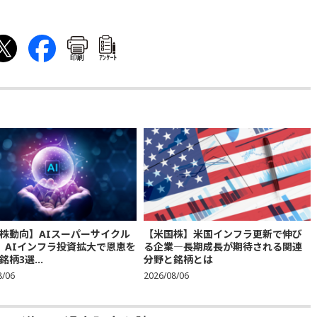
印刷
ｱﾝｹｰﾄ
株動向】AIスーパーサイクル
【米国株】米国インフラ更新で伸び
、AIインフラ投資拡大で恩恵を
る企業―長期成長が期待される関連
柄3選...
分野と銘柄とは
8/06
2026/08/06