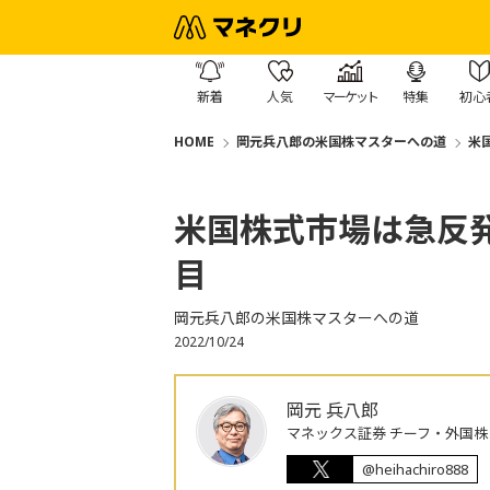
新着
人気
マーケット
特集
初心
HOME
岡元兵八郎の米国株マスターへの道
米
米国株式市場は急反発
目
岡元兵八郎の米国株マスターへの道
2022/10/24
岡元 兵八郎
マネックス証券 チーフ・外国
@heihachiro888