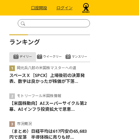
口座開設
ログイン
ランキング
デイリー
ウイークリー
マンスリー
岡元兵八郎の米国株マスターへの道
スペースＸ［SPCX］上場後初の決算発
表、数字は良かったが株価が下落...
モトリーフール米国株情報
【米国株動向】AIスーパーサイクル第2
幕、AIインフラ投資拡大で恩恵...
市況概況
（まとめ）日経平均は617円安の65,683
円で反落 半導体株に売りも好...