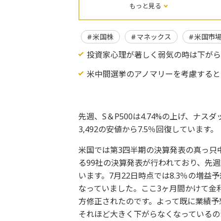
もっと見る
米国株
マネックス
米国市
投資家心理が著しく弱気の時は下が
米中間選挙のアノマリーを考慮すると
先週、S＆P500は4.74%の上げ、ナスダッ
3,492の安値から7.5％回復しています。
米国では第3四半期の決算発表の真っ只中
る99社の決算発表が行われており、先週
います。7月22日時点では8.3％の増益
なっていました。ここ3ヶ月間かけて金
方修正されたのです。よって既に業績予
それほど大きく下がらなくなっているの