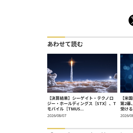
あわせて読む
【決算結果】シーゲイト・テクノロ
【米国
ジー・ホールディングス［STX］、T
第2幕
モバイル［TMUS...
受ける銘
2026/08/07
2026/0