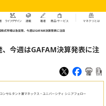
者
ライフデザイン
連載
著者
商
品・
サービス
マネクリとは
国株式市場は急反発、今週はGAFAM決算発表に注目
、今週はGAFAM決算発表に注
印刷
ｱﾝｹｰﾄ
株コンサルタント兼マネックス・ユニバーシティ シニアフェロー