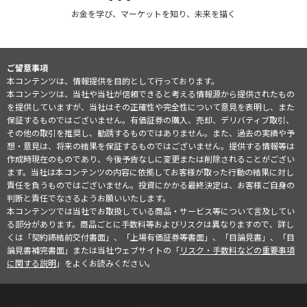
お金を学び、マーケットを知り、未来を描く
ご留意事項
本コンテンツは、情報提供を目的として行っております。
本コンテンツは、当社や当社が信頼できると考える情報源から提供されたもの
を提供していますが、当社はその正確性や完全性について意見を表明し、また
保証するものではございません。有価証券の購入、売却、デリバティブ取引、
その他の取引を推奨し、勧誘するものではありません。また、過去の実績や予
想・意見は、将来の結果を保証するものではございません。提供する情報等は
作成時現在のものであり、今後予告なしに変更または削除されることがござい
ます。当社は本コンテンツの内容に依拠してお客様が取った行動の結果に対し
責任を負うものではございません。投資にかかる最終決定は、お客様ご自身の
判断と責任でなさるようお願いいたします。
本コンテンツでは当社でお取扱している商品・サービス等について言及してい
る部分があります。商品ごとに手数料等およびリスクは異なりますので、詳し
くは「契約締結前交付書面」、「上場有価証券等書面」、「目論見書」、「目
論見書補完書面」または当社ウェブサイトの「
リスク・手数料などの重要事項
に関する説明
」をよくお読みください。