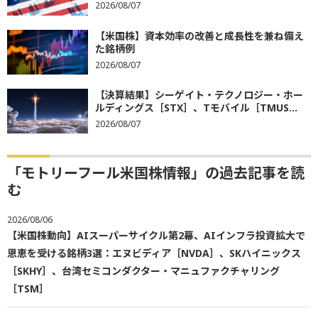
2026/08/07
【米国株】資本効率の改善と成長性を兼ね備え
た銘柄例
2026/08/07
【決算結果】シーゲイト・テクノロジー・ホー
ルディングス［STX］、Tモバイル［TMUS...
2026/08/07
「モトリーフール米国株情報」の過去記事を読
む
2026/08/06
【米国株動向】AIスーパーサイクル第2幕、AIインフラ投資拡大で
恩恵を受ける銘柄3選：エヌビディア［NVDA］、SKハイニックス
［SKHY］、台湾セミコンダクター・マニュファクチャリング
［TSM］