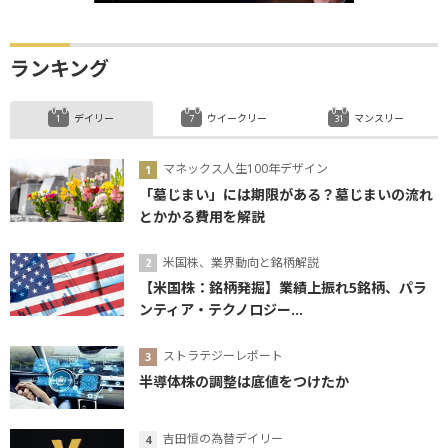
ランキング
デイリー
ウイークリー
マンスリー
マネックス人生100年デザイン
「墓じまい」には期限がある？墓じまいの流れ
とかかる費用を解説
米国株、業界動向と銘柄解説
【米国株：銘柄発掘】業績上振れ5銘柄、パラ
ンティア・テクノロジー...
ストラテジーレポート
半導体株の調整は底値をつけたか
吉田恒の為替デイリー