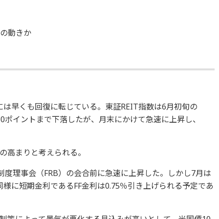
応の動きか
旬には早くも回復に転じている。東証REIT指数は6月初旬の
1,880ポイントまで下落したが、月末にかけて急速に上昇し、
。
の高まりと考えられる。
制度理事会（FRB）の会合前に急速に上昇した。しかし7月は
同様に短期金利であるFF金利は0.75％引き上げられる予定であ
制策によって景気が悪化する見込みが高いとして、米国債10