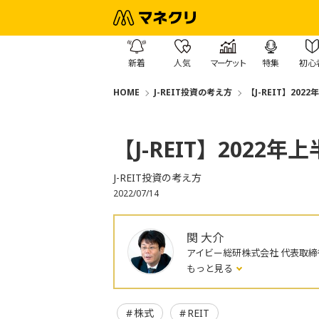
新着
人気
マーケット
特集
初心
HOME
J-REIT投資の考え方
【J-REIT】20
【J-REIT】2022
J-REIT投資の考え方
2022/07/14
関 大介
アイビー総研株式会社 代表取締
もっと見る
株式
REIT