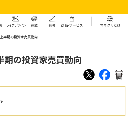
者
ライフデザイン
連載
著者
商
品・
サービス
マネクリとは
22年上半期の投資家売買動向
年上半期の投資家売買動向
印刷
役