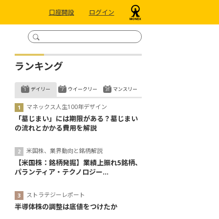
口座開設
ログイン
ランキング
デイリー
ウイークリー
マンスリー
マネックス人生100年デザイン
「墓じまい」には期限がある？墓じまい
の流れとかかる費用を解説
米国株、業界動向と銘柄解説
【米国株：銘柄発掘】業績上振れ5銘柄、
パランティア・テクノロジー...
ストラテジーレポート
半導体株の調整は底値をつけたか