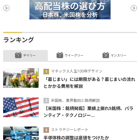
ランキング
デイリー
ウイークリー
マンスリー
マネックス人生100年デザイン
「墓じまい」には期限がある？墓じまいの流れ
とかかる費用を解説
米国株、業界動向と銘柄解説
【米国株：銘柄発掘】業績上振れ5銘柄、パラ
ンティア・テクノロジー...
ストラテジーレポート
半導体株の調整は底値をつけたか