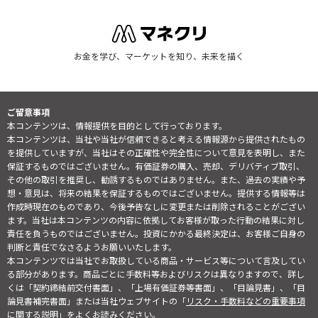
お金を学び、マーケットを知り、未来を描く
ご留意事項
本コンテンツは、情報提供を目的として行っております。
本コンテンツは、当社や当社が信頼できると考える情報源から提供されたもの
を提供していますが、当社はその正確性や完全性について意見を表明し、また
保証するものではございません。有価証券の購入、売却、デリバティブ取引、
その他の取引を推奨し、勧誘するものではありません。また、過去の実績や予
想・意見は、将来の結果を保証するものではございません。提供する情報等は
作成時現在のものであり、今後予告なしに変更または削除されることがござい
ます。当社は本コンテンツの内容に依拠してお客様が取った行動の結果に対し
責任を負うものではございません。投資にかかる最終決定は、お客様ご自身の
判断と責任でなさるようお願いいたします。
本コンテンツでは当社でお取扱している商品・サービス等について言及してい
る部分があります。商品ごとに手数料等およびリスクは異なりますので、詳し
くは「契約締結前交付書面」、「上場有価証券等書面」、「目論見書」、「目
論見書補完書面」または当社ウェブサイトの「
リスク・手数料などの重要事項
に関する説明
」をよくお読みください。