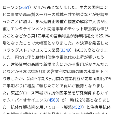
ローソン(
2651
）が4.7％高となりました。主力の国内コン
ビニ事業や高品質スーパーの成城石井で総菜などが好調だ
ったことに加え、まん延防止等重点措置の解除で人流が回
復しエンタテインメント関連事業のチケット取扱高も伸び
たことなどから第1四半期の営業利益が前年同期比で25.1％
増となったことで大幅高となりました。本決算を発表した
ドラッグストアのコスモス薬品(
3349
）も6.3％高となりま
した。円安に伴う原材料価格や電気代の上昇が響いたう
え、建築資材の高騰で新規出店にかかる費用がかさんだこ
となどから2022年5月期の営業利益は前の期の水準を下回
りましたが、第4四半期3ヶ月間の営業利益が前年同期比で5
四半期ぶりに増益に転じたことで買いが優勢となりまし
た。東証グロース市場では抗体医薬品を研究開発するカイ
オム・バイオサイエンス(
4583
）が一時12.2％高となりまし
た。抗体作製技術を用いてロート製薬(
4527
）と治療用抗体