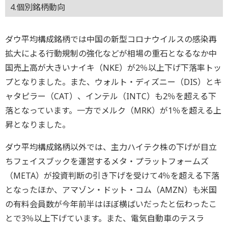
4.個別銘柄動向
ダウ平均構成銘柄では中国の新型コロナウイルスの感染再
拡大による行動規制の強化などが相場の重石となるなか中
国売上高が大きいナイキ（NKE）が2％以上下げ下落率トッ
プとなりました。また、ウォルト・ディズニー（DIS）とキ
ャタピラー（CAT）、インテル（INTC）も2％を超える下
落となっています。一方でメルク（MRK）が1％を超える上
昇となりました。
ダウ平均構成銘柄以外では、主力ハイテク株の下げが目立
ちフェイスブックを運営するメタ・プラットフォームズ
（META）が投資判断の引き下げを受けて4％を超える下落
となったほか、アマゾン・ドット・コム（AMZN）も米国
の有料会員数が今年前半はほぼ横ばいだったと伝わったこ
とで3％以上下げています。また、電気自動車のテスラ