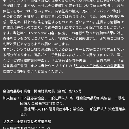
本コンテンツは、当社や当社が信頼できると考える情報源から提供されたもの
を提供していますが、当社はその正確性や完全性について意見を表明し、また
保証するものではございません。有価証券の購入、売却、デリバティブ取引、
その他の取引を推奨し、勧誘するものではありません。また、過去の実績や予
想・意見は、将来の結果を保証するものではございません。提供する情報等は
作成時現在のものであり、今後予告なしに変更または削除されることがござい
ます。当社は本コンテンツの内容に依拠してお客様が取った行動の結果に対し
責任を負うものではございません。投資にかかる最終決定は、お客様ご自身の
判断と責任でなさるようお願いいたします。
本コンテンツでは当社でお取扱している商品・サービス等について言及してい
る部分があります。商品ごとに手数料等およびリスクは異なりますので、詳し
くは「契約締結前交付書面」、「上場有価証券等書面」、「目論見書」、「目
論見書補完書面」または当社ウェブサイトの「
リスク・手数料などの重要事項
に関する説明
」をよくお読みください。
金融商品取引業者 関東財務局長（金商）第165号
日本証券業協会、一般社団法人 第二種金融商品取引業協会、一般社
団法人 金融先物取引業協会、
一般社団法人 日本暗号資産等取引業協会、一般社団法人 資産運用業
協会
リスク・手数料などの重要事項
個人情報のお取り扱いについて