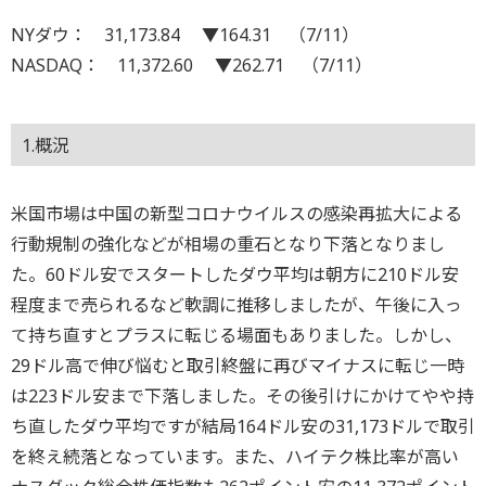
NYダウ： 31,173.84 ▼164.31 （7/11）
NASDAQ： 11,372.60 ▼262.71 （7/11）
1.概況
米国市場は中国の新型コロナウイルスの感染再拡大による
行動規制の強化などが相場の重石となり下落となりまし
た。60ドル安でスタートしたダウ平均は朝方に210ドル安
程度まで売られるなど軟調に推移しましたが、午後に入っ
て持ち直すとプラスに転じる場面もありました。しかし、
29ドル高で伸び悩むと取引終盤に再びマイナスに転じ一時
は223ドル安まで下落しました。その後引けにかけてやや持
ち直したダウ平均ですが結局164ドル安の31,173ドルで取引
を終え続落となっています。また、ハイテク株比率が高い