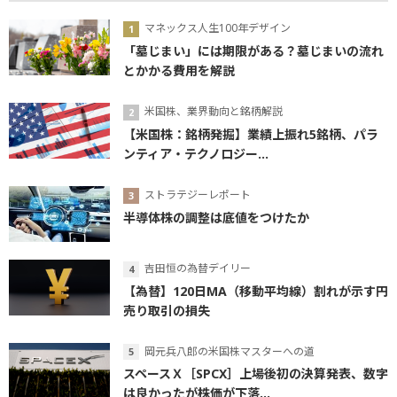
マネックス人生100年デザイン
「墓じまい」には期限がある？墓じまいの流れ
とかかる費用を解説
米国株、業界動向と銘柄解説
【米国株：銘柄発掘】業績上振れ5銘柄、パラ
ンティア・テクノロジー...
ストラテジーレポート
半導体株の調整は底値をつけたか
吉田恒の為替デイリー
【為替】120日MA（移動平均線）割れが示す円
売り取引の損失
岡元兵八郎の米国株マスターへの道
スペースＸ［SPCX］上場後初の決算発表、数字
は良かったが株価が下落...