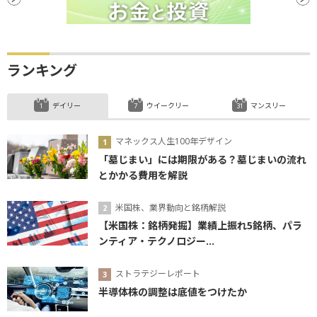
ランキング
デイリー
ウイークリー
マンスリー
マネックス人生100年デザイン
「墓じまい」には期限がある？墓じまいの流れ
とかかる費用を解説
米国株、業界動向と銘柄解説
【米国株：銘柄発掘】業績上振れ5銘柄、パラ
ンティア・テクノロジー...
ストラテジーレポート
半導体株の調整は底値をつけたか