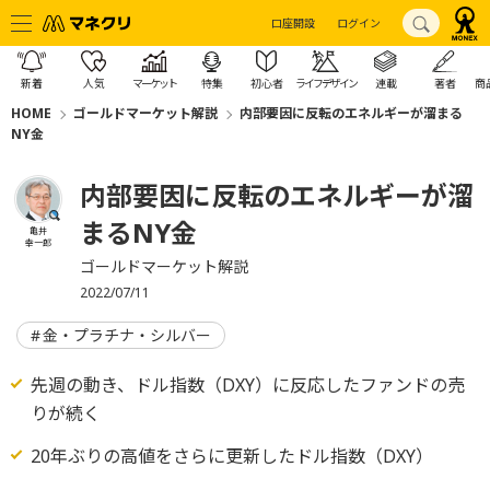
口座開設
ログイン
新着
人気
マーケット
特集
初心者
ライフデザイン
連載
著者
商
HOME
ゴールドマーケット解説
内部要因に反転のエネルギーが溜まる
NY金
内部要因に反転のエネルギーが溜
まるNY金
亀井
幸一郎
ゴールドマーケット解説
2022/07/11
金・プラチナ・シルバー
先週の動き、ドル指数（DXY）に反応したファンドの売
りが続く
20年ぶりの高値をさらに更新したドル指数（DXY）