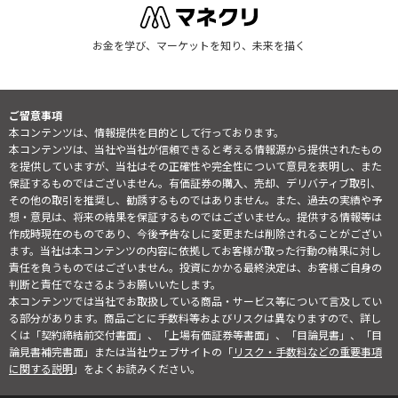
お金を学び、マーケットを知り、未来を描く
ご留意事項
本コンテンツは、情報提供を目的として行っております。
本コンテンツは、当社や当社が信頼できると考える情報源から提供されたもの
を提供していますが、当社はその正確性や完全性について意見を表明し、また
保証するものではございません。有価証券の購入、売却、デリバティブ取引、
その他の取引を推奨し、勧誘するものではありません。また、過去の実績や予
想・意見は、将来の結果を保証するものではございません。提供する情報等は
作成時現在のものであり、今後予告なしに変更または削除されることがござい
ます。当社は本コンテンツの内容に依拠してお客様が取った行動の結果に対し
責任を負うものではございません。投資にかかる最終決定は、お客様ご自身の
判断と責任でなさるようお願いいたします。
本コンテンツでは当社でお取扱している商品・サービス等について言及してい
る部分があります。商品ごとに手数料等およびリスクは異なりますので、詳し
くは「契約締結前交付書面」、「上場有価証券等書面」、「目論見書」、「目
論見書補完書面」または当社ウェブサイトの「
リスク・手数料などの重要事項
に関する説明
」をよくお読みください。