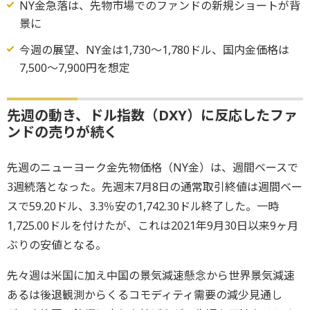
NY金急落は、先物市場でのファンドの新規ショートが背
景に
今週の展望、NY金は1,730～1,780ドル、国内金価格は
7,500～7,900円を想定
先週の動き、ドル指数（DXY）に反応したファ
ンドの売りが続く
先週のニューヨーク金先物価格（NY金）は、週間ベースで
3週続落となった。先週末7月8日の通常取引終値は週間ベー
スで59.20ドル、3.3％安の1,742.30ドル終了した。一時
1,725.00ドルを付けたが、これは2021年9月30日以来9ヶ月
ぶりの安値となる。
先々週は米国に加え中国の景気減速懸念から世界景気減速
あるは後退観測からくるコモディティ需要の減少見通し