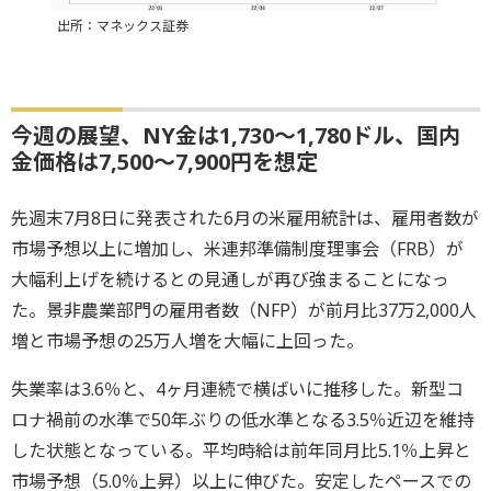
出所：マネックス証券
今週の展望、NY金は1,730～1,780ドル、国内
金価格は7,500～7,900円を想定
先週末7月8日に発表された6月の米雇用統計は、雇用者数が
市場予想以上に増加し、米連邦準備制度理事会（FRB）が
大幅利上げを続けるとの見通しが再び強まることになっ
た。景非農業部門の雇用者数（NFP）が前月比37万2,000人
増と市場予想の25万人増を大幅に上回った。
失業率は3.6％と、4ヶ月連続で横ばいに推移した。新型コ
ロナ禍前の水準で50年ぶりの低水準となる3.5％近辺を維持
した状態となっている。平均時給は前年同月比5.1％上昇と
市場予想（5.0％上昇）以上に伸びた。安定したペースでの