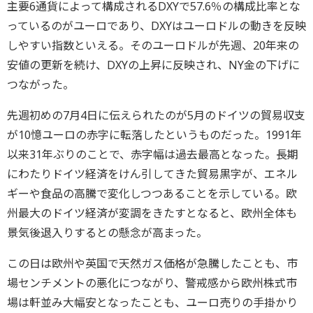
主要6通貨によって構成されるDXYで57.6％の構成比率とな
っているのがユーロであり、DXYはユーロドルの動きを反映
しやすい指数といえる。そのユーロドルが先週、20年来の
安値の更新を続け、DXYの上昇に反映され、NY金の下げに
つながった。
先週初めの7月4日に伝えられたのが5月のドイツの貿易収支
が10憶ユーロの赤字に転落したというものだった。1991年
以来31年ぶりのことで、赤字幅は過去最高となった。長期
にわたりドイツ経済をけん引してきた貿易黒字が、エネル
ギーや食品の高騰で変化しつつあることを示している。欧
州最大のドイツ経済が変調をきたすとなると、欧州全体も
景気後退入りするとの懸念が高まった。
この日は欧州や英国で天然ガス価格が急騰したことも、市
場センチメントの悪化につながり、警戒感から欧州株式市
場は軒並み大幅安となったことも、ユーロ売りの手掛かり