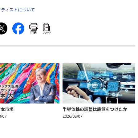
出アーティストについて
印刷
ｱﾝｹｰﾄ
資本市場
半導体株の調整は底値をつけたか
8/07
2026/08/07