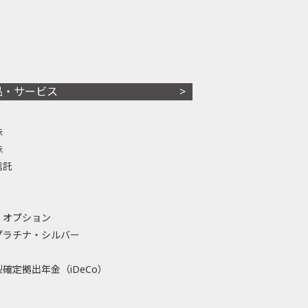
品・サービス
株
株
信託
・オプション
プラチナ・シルバー
確定拠出年金（iDeCo）