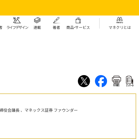
者
ライフデザイン
連載
著者
商
品・
サービス
マネクリとは
印刷
ｱﾝｹｰﾄ
締役会議長 、マネックス証券 ファウンダー