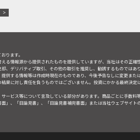
ております。
考える情報源から提供されたものを提供していますが、当社はその正確
売却、デリバティブ取引、その他の取引を推奨し、勧誘するものではあ
。提供する情報等は作成時現在のものであり、今後予告なしに変更また
の結果に対し責任を負うものではございません。投資にかかる最終決定
・サービス等について言及している部分があります。商品ごとに手数料
書面」、「目論見書」、「目論見書補完書面」または当社ウェブサイト