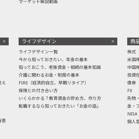
マーケット解説動画
ライフデザイン
商
ライフデザイン一覧
株式
今から知っておきたい、年金の基本
米国
知っておこう、老後資金・相続の基本知識
中国
介護に関わるお金・制度の基本
投資
考え
FIRE（経済的自立、早期リタイア）
債券
保険との付き合い方
FX
いくらかかる？教育資金の貯め方、作り方
先物
転職するなら知っておきたい「お金の話」
金・
NISA
極意
個人型