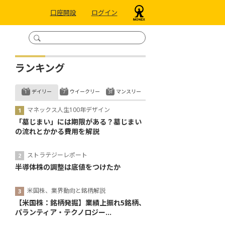
口座開設
ログイン
ランキング
デイリー
ウイークリー
マンスリー
マネックス人生100年デザイン
「墓じまい」には期限がある？墓じまい
の流れとかかる費用を解説
ストラテジーレポート
半導体株の調整は底値をつけたか
米国株、業界動向と銘柄解説
【米国株：銘柄発掘】業績上振れ5銘柄、
パランティア・テクノロジー...