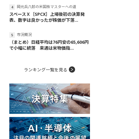
岡元兵八郎の米国株マスターへの道
スペースＸ［SPCX］上場後初の決算発
表、数字は良かったが株価が下落...
市況概況
（まとめ）日経平均は76円安の65,606円
で小幅に続落 来週は米物価指...
ランキング一覧を見る