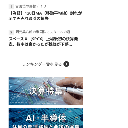
吉田恒の為替デイリー
【為替】120日MA（移動平均線）割れが
示す円売り取引の損失
岡元兵八郎の米国株マスターへの道
スペースＸ［SPCX］上場後初の決算発
表、数字は良かったが株価が下落...
ランキング一覧を見る