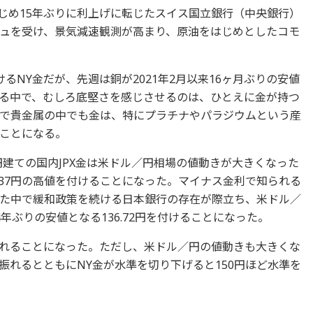
はじめ15年ぶりに利上げに転じたスイス国立銀行（中央銀行）
ュを受け、景気減速観測が高まり、原油をはじめとしたコモ
るNY金だが、先週は銅が2021年2月以来16ヶ月ぶりの安値
る中で、むしろ底堅さを感じさせるのは、ひとえに金が持つ
で貴金属の中でも金は、特にプラチナやパラジウムという産
ことになる。
円建ての国内JPX金は米ドル／円相場の値動きが大きくなった
,037円の高値を付けることになった。マイナス金利で知られる
た中で緩和政策を続ける日本銀行の存在が際立ち、米ドル／
年ぶりの安値となる136.72円を付けることになった。
で買われることになった。ただし、米ドル／円の値動きも大きくな
振れるとともにNY金が水準を切り下げると150円ほど水準を