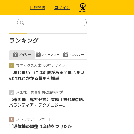
口座開設
ログイン
ランキング
デイリー
ウイークリー
マンスリー
マネックス人生100年デザイン
「墓じまい」には期限がある？墓じまい
の流れとかかる費用を解説
米国株、業界動向と銘柄解説
【米国株：銘柄発掘】業績上振れ5銘柄、
パランティア・テクノロジー...
ストラテジーレポート
半導体株の調整は底値をつけたか