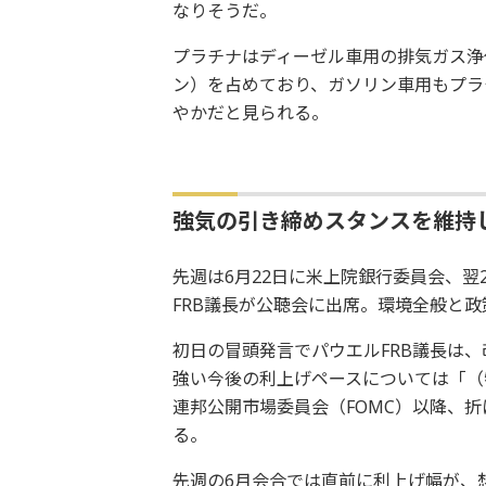
なりそうだ。
プラチナはディーゼル車用の排気ガス浄化触
ン）を占めており、ガソリン車用もプラ
やかだと見られる。
強気の引き締めスタンスを維持し
先週は6月22日に米上院銀行委員会、翌
FRB議長が公聴会に出席。環境全般と
初日の冒頭発言でパウエルFRB議長は
強い今後の利上げペースについては「（
連邦公開市場委員会（FOMC）以降、
る。
先週の6月会合では直前に利上げ幅が、想