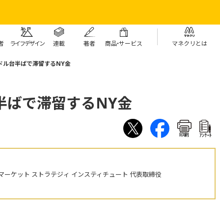
者
ライフデザイン
連載
著者
商
品・
サービス
マネクリとは
00ドル台半ばで滞留するNY金
台半ばで滞留するNY金
印刷
ｱﾝｹｰﾄ
ーケット ストラテジィ インスティチュート 代表取締役