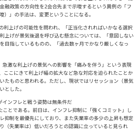
金融政策の方向性を2会合先まで示唆するという異例の「フ
唆）」の手法は、変更ということになる。
bp）の利上げの可能性を問われ、「正当化されればいかなる選択
利上げが景気後退を呼び込む懸念については、「意図しない
を目指しているものの、「過去数ヶ月でかなり厳しくなっ
、急激な利上げの景気への影響を「痛みを伴う」という表現
が、ここにきて利上げ幅の拡大など急な対応を迫られたことか
いたものと思われる。ただし、現状ではリセッション（景気
いとした。
がインフレと戦う姿勢は無条件だ
ent）」としたことである。前日は、インフレ抑制に「強くコミット」し
レ抑制を最優先にしており、また失業率の多少の上昇も想定
り（失業率は）低いだろうとの認識に立っていると見られ