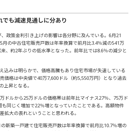
れでも減速見通しに分あり
が、政策金利引き上げの影響は各分野に及んでいる。6月21
5月の中古住宅販売戸数は年率換算で前月比3.4％減の541万
以来、約2年ぶりの低水準となった。前年比では8.6％の減少と
え込みは明らかで、価格高騰もあり住宅市場が失速している
格は中央値で40万7,600ドル（約5,550万円）となり過去
％の上昇となる。
万ドルから25万ドルの価格帯は前年比マイナス27％、75万ド
ドル超も同じく増加で22％増となっていたことである。高額物件
差拡大の表れということと思われる。
月の新築一戸建て住宅販売戸数は年率換算で前月比10.7％増の