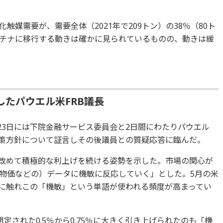
媒需要が、需要全体（2021年で209トン）の38％（80ト
チナに移行する動きは確かに見られているものの、動きは緩
たパウエル米FRB議長
23日には下院金融サービス委員会と2日間にわたりパウエル
政策方針について証言しその後議員との質疑応答に臨んだ。
、改めて積極的な利上げを続ける姿勢を示した。市場の関心が
物価などの）データに機敏に反応していく」とした。5月の米
折に触れこの「機敏」という単語が使われる頻度が高まってい
定された0.5％から0.75％に大きく引き上げられたのも「機