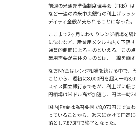
前週の米連邦準備制度理事会（FRB）
など一連の欧米中央銀行の利上げラッシ
ディティ全般が売られることになった。
ここまで2ヶ月にわたりレンジ相場を続け
に沈むなど、産業用メタルも広く下落す
通貨的側面によるものといえる。この点
業用需要が主体のものとは、一線を画す
なおNY金はレンジ相場を続ける中で、
ことから、週初に8,000円を超え一時8
スイス国立銀行までもが、利上げに転じ
円相場は米ドル高が加速し、円は一時24
国内JPX金は為替要因で8,073円ま
っていることから、週末にかけて円高に
落とし7,873円で終了となった。