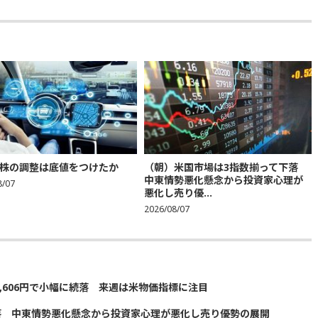
株の調整は底値をつけたか
（朝）米国市場は3指数揃って下落
中東情勢悪化懸念から投資家心理が
8/07
悪化し売り優...
2026/08/07
5,606円で小幅に続落 来週は米物価指標に注目
落 中東情勢悪化懸念から投資家心理が悪化し売り優勢の展開