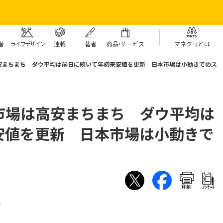
者
ライフデザイン
連載
著者
商
品・
サービス
マネクリとは
安まちまち ダウ平均は前日に続いて年初来安値を更新 日本市場は小動きでのス
市場は高安まちまち ダウ平均は
安値を更新 日本市場は小動きで
印刷
ｱﾝｹｰﾄ