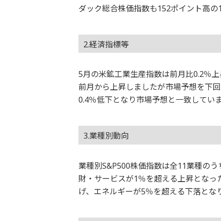
ダック総合株価指数も152ポイント高の1
2.経済指標等
5月の米鉱工業生産指数は前月比0.2％
前月から上昇しましたが市場予想を下回
0.4％低下となり市場予想と一致してい
3.業種別動向
業種別S&P500株価指数は全11業種
財・サービスが1％を超える上昇となっ
げ、エネルギーが5％を超える下落とな