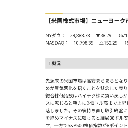
【米国株式市場】ニューヨーク
NYダウ： 29,888.78 ▼38.29 （6/
NASDAQ： 10,798.35 △152.25 （
1.概況
先週末の米国市場は高安まちまちとなり
めが景気悪化を招くことを懸念した売りが
総合株価指数はハイテク株に買い戻しが
スに転じると朝方に240ドル高まで上昇
落しました。その後持ち直し取引終盤に
を縮めマイナスに転じると結局38ドル安
す。一方でS&P500株価指数が8ポイン