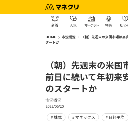
新着
人気
マーケット
特集
初心
HOME
市況概況
（朝）先週末の米国市場は高
タートか
（朝）先週末の米国
前日に続いて年初来
のスタートか
市況概況
2022/06/20
株式
マネックス
日経平均