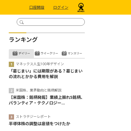
口座開設
ログイン
ランキング
デイリー
ウイークリー
マンスリー
マネックス人生100年デザイン
「墓じまい」には期限がある？墓じまい
の流れとかかる費用を解説
米国株、業界動向と銘柄解説
【米国株：銘柄発掘】業績上振れ5銘柄、
パランティア・テクノロジー...
ストラテジーレポート
半導体株の調整は底値をつけたか