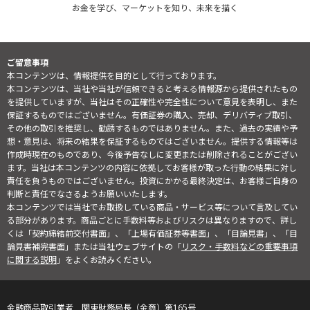
お金を学び、マーケットを知り、未来を描く
ご留意事項
本コンテンツは、情報提供を目的として行っております。
本コンテンツは、当社や当社が信頼できると考える情報源から提供されたもの
を提供していますが、当社はその正確性や完全性について意見を表明し、また
保証するものではございません。有価証券の購入、売却、デリバティブ取引、
その他の取引を推奨し、勧誘するものではありません。また、過去の実績や予
想・意見は、将来の結果を保証するものではございません。提供する情報等は
作成時現在のものであり、今後予告なしに変更または削除されることがござい
ます。当社は本コンテンツの内容に依拠してお客様が取った行動の結果に対し
責任を負うものではございません。投資にかかる最終決定は、お客様ご自身の
判断と責任でなさるようお願いいたします。
本コンテンツでは当社でお取扱している商品・サービス等について言及してい
る部分があります。商品ごとに手数料等およびリスクは異なりますので、詳し
くは「契約締結前交付書面」、「上場有価証券等書面」、「目論見書」、「目
論見書補完書面」または当社ウェブサイトの「
リスク・手数料などの重要事項
に関する説明
」をよくお読みください。
金融商品取引業者 関東財務局長（金商）第165号