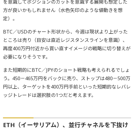
を意識してポジションのカットを意識する展開も想定した
方が良いかもしれません（水色矢印のような値動きを想
定）。
BTC／USDのチャート形状から、今週は現状より上がった
ところは売り（目安は直近レジスタンスラインを意識）、
再度400万円付近から買い直すイメージの戦略に切り替えが
必要になりそうです。
また短期的にBTC／JPYのショート戦略も考えられるでしょ
う。450－465万円をバックに売り、ストップは480－500万
円以上、ターゲットを400万円手前といった短期的なレバレ
ッジトレードは選択肢の1つだと考えます。
ETH（イーサリアム）、並行チャネルを下抜け