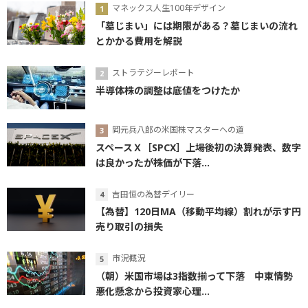
マネックス人生100年デザイン
「墓じまい」には期限がある？墓じまいの流れ
とかかる費用を解説
ストラテジーレポート
半導体株の調整は底値をつけたか
岡元兵八郎の米国株マスターへの道
スペースＸ［SPCX］上場後初の決算発表、数字
は良かったが株価が下落...
吉田恒の為替デイリー
【為替】120日MA（移動平均線）割れが示す円
売り取引の損失
市況概況
（朝）米国市場は3指数揃って下落 中東情勢
悪化懸念から投資家心理...