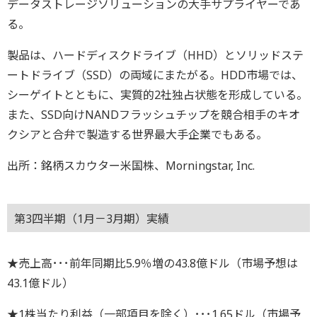
データストレージソリューションの大手サプライヤーであ
る。
製品は、ハードディスクドライブ（HHD）とソリッドステ
ートドライブ（SSD）の両域にまたがる。HDD市場では、
シーゲイトとともに、実質的2社独占状態を形成している。
また、SSD向けNANDフラッシュチップを競合相手のキオ
クシアと合弁で製造する世界最大手企業でもある。
出所：銘柄スカウター米国株、Morningstar, Inc.
第3四半期（1月－3月期）実績
★売上高･･･前年同期比5.9％増の43.8億ドル（市場予想は
43.1億ドル）
★1株当たり利益（一部項目を除く）･･･1.65ドル（市場予