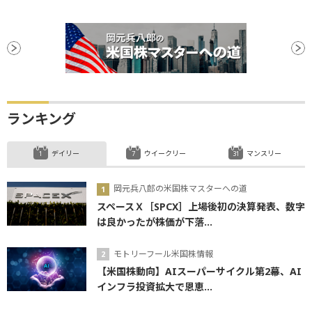
ランキング
デイリー
ウイークリー
マンスリー
岡元兵八郎の米国株マスターへの道
スペースＸ［SPCX］上場後初の決算発表、数字
は良かったが株価が下落...
モトリーフール米国株情報
【米国株動向】AIスーパーサイクル第2幕、AI
インフラ投資拡大で恩恵...