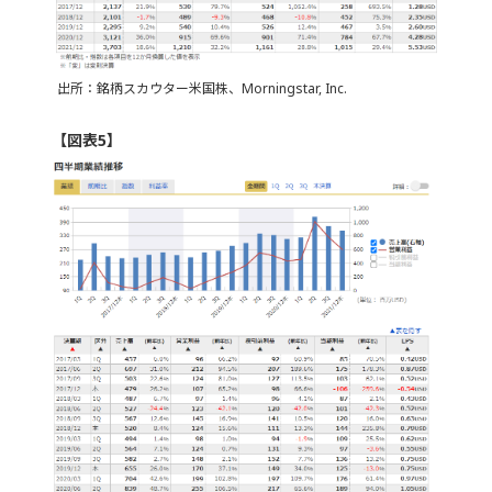
出所：銘柄スカウター米国株、Morningstar, Inc.
【図表5】