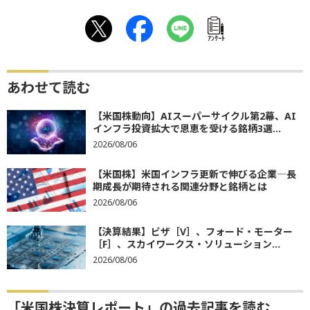
ｱﾝｹｰﾄ
あわせて読む
【米国株動向】AIスーパーサイクル第2幕、AI
インフラ投資拡大で恩恵を受ける銘柄3選...
2026/08/06
【米国株】米国インフラ更新で伸びる企業―長
期成長が期待される関連分野と銘柄とは
2026/08/06
【決算結果】ビザ［V］、フォード・モーター
［F］、スカイワークス・ソリューション...
2026/08/06
「米国株決算レポート」の過去記事を読む