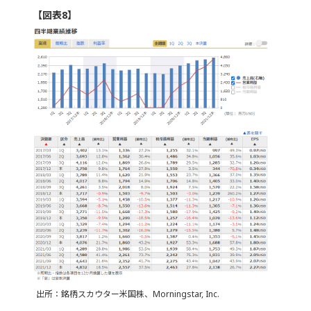
【図表8】
出所：銘柄スカウター米国株、Morningstar, Inc.