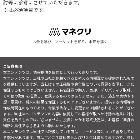
討等に参考にさせていただきます。
※は必須項目です。
お金を学び、マーケットを知り、未来を描く
ご留意事項
本コンテンツは、情報提供を目的として行っております。
本コンテンツは、当社や当社が信頼できると考える情報源から提供されたもの
を提供していますが、当社はその正確性や完全性について意見を表明し、また
保証するものではございません。有価証券の購入、売却、デリバティブ取引、
その他の取引を推奨し、勧誘するものではありません。また、過去の実績や予
想・意見は、将来の結果を保証するものではございません。提供する情報等は
作成時現在のものであり、今後予告なしに変更または削除されることがござい
ます。当社は本コンテンツの内容に依拠してお客様が取った行動の結果に対し
責任を負うものではございません。投資にかかる最終決定は、お客様ご自身の
判断と責任でなさるようお願いいたします。
本コンテンツでは当社でお取扱している商品・サービス等について言及してい
る部分があります。商品ごとに手数料等およびリスクは異なりますので、詳し