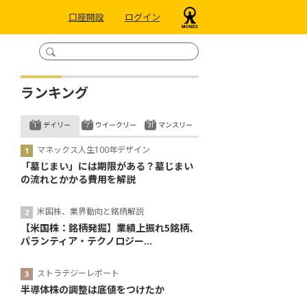
口座開設
ログイン
ランキング
デイリー
ウイークリー
マンスリー
マネックス人生100年デザイン
「墓じまい」には期限がある？墓じまい
の流れとかかる費用を解説
米国株、業界動向と銘柄解説
【米国株：銘柄発掘】業績上振れ5銘柄、
パランティア・テクノロジー...
ストラテジーレポート
半導体株の調整は底値をつけたか