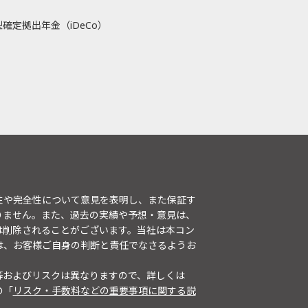
確定拠出年金（iDeCo）
性や完全性について意見を表明し、また保証す
りません。また、過去の実績や予想・意見は、
は削除されることがございます。当社は本コン
は、お客様ご自身の判断と責任でなさるようお
等およびリスクは異なりますので、詳しくは
の「
リスク・手数料などの重要事項に関する説