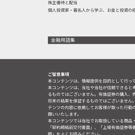
株主優待と配当
個人投資家・著名人から学ぶ、お金と投資の
金融用語集
ご留意事項
本コンテンツは、情報提供を目的として行っ
本コンテンツは、当社や当社が信頼できると
るものではございません。有価証券の購入、
将来の結果を保証するものではございません
テンツの内容に依拠してお客様が取った行動
願いいたします。
本コンテンツでは当社でお取扱している商品
「契約締結前交付書面」、「上場有価証券等
明
」をよくお読みください。