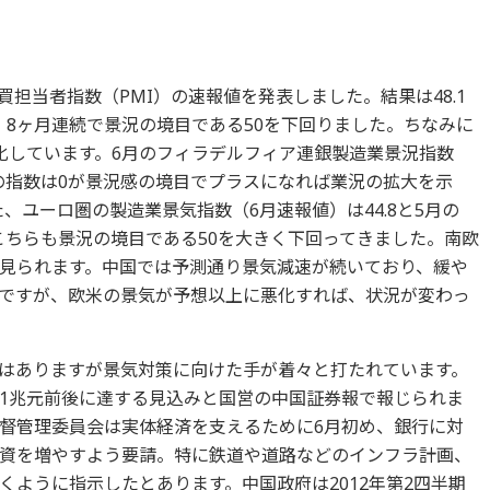
購買担当者指数（PMI）の速報値を発表しました。結果は48.1
し、8ヶ月連続で景況の境目である50を下回りました。ちなみに
化しています。6月のフィラデルフィア連銀製造業景況指数
下(この指数は0が景況感の境目でプラスになれば業況の拡大を示
、ユーロ圏の製造業景気指数（6月速報値）は44.8と5月の
、こちらも景況の境目である50を大きく下回ってきました。南欧
見られます。中国では予測通り景気減速が続いており、緩や
ですが、欧米の景気が予想以上に悪化すれば、状況が変わっ
はありますが景気対策に向けた手が着々と打たれています。
1兆元前後に達する見込みと国営の中国証券報で報じられま
督管理委員会は実体経済を支えるために6月初め、銀行に対
資を増やすよう要請。特に鉄道や道路などのインフラ計画、
ように指示したとあります。中国政府は2012年第2四半期