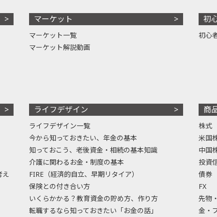
マーケット
初
マーケット一覧
初心
マーケット解説動画
ライフデザイン
商
ライフデザイン一覧
株式
今から知っておきたい、年金の基本
米国
知っておこう、老後資金・相続の基本知識
中国
介護に関わるお金・制度の基本
投資
考え
FIRE（経済的自立、早期リタイア）
債券
保険との付き合い方
FX
いくらかかる？教育資金の貯め方、作り方
先物
転職するなら知っておきたい「お金の話」
金・