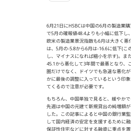
6月21日にHSBCは中国の6月の製造業
で5月の確報値48.4よりも小幅に低下
欧米の製造業景況指数も6月は大きく悪
は、5月の-5.8から6月は-16.6に低
し、マイナスになれば縮小を示す)。また
45.1から悪化して3年間で最悪となり
圏だけでなく、ドイツでも急速な悪化が
かに最後の調整に入っているという印象
てくるので注意が必要です。
もちろん、中国単独で見ると、緩やかで
先週は中国の元建て新規貸出の純増額が
した。この記事によると中国の銀行業監
して国内経済の安定を支援するために融
保証性住宅などに対する融資に重点を置く