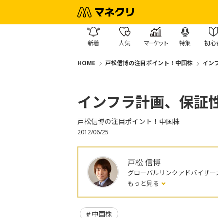
新着
人気
マーケット
特集
初心
HOME
戸松信博の注目ポイント！中国株
イン
インフラ計画、保証
戸松信博の注目ポイント！中国株
2012/06/25
戸松 信博
グローバルリンクアドバイザー
もっと見る
中国株