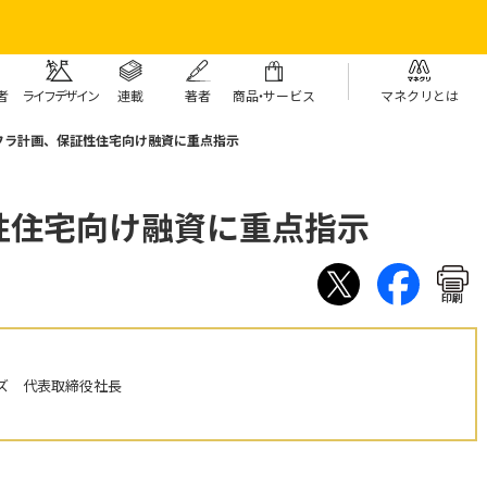
者
ライフデザイン
連載
著者
商
品・
サービス
マネクリとは
フラ計画、保証性住宅向け融資に重点指示
性住宅向け融資に重点指示
印刷
ズ 代表取締役社長