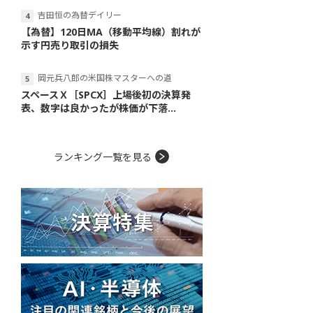
吉田恒の為替デイリー
【為替】120日MA（移動平均線）割れが
示す円売り取引の損失
岡元兵八郎の米国株マスターへの道
スペースＸ［SPCX］上場後初の決算発
表、数字は良かったが株価が下落...
ランキング一覧を見る