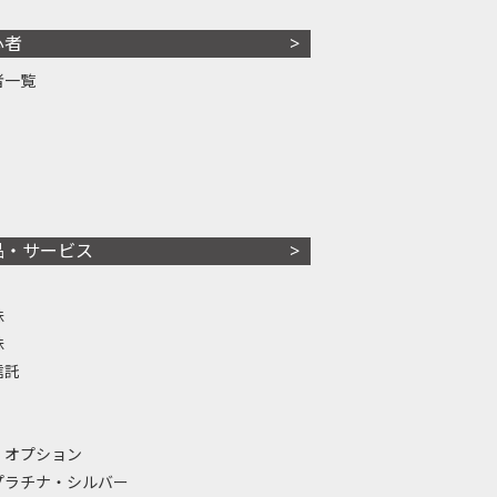
心者
者一覧
品・サービス
株
株
信託
・オプション
プラチナ・シルバー