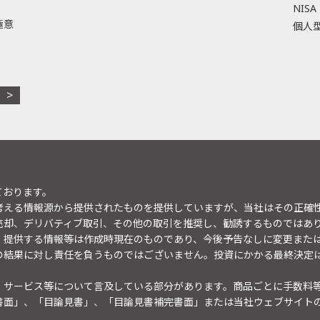
NISA
極意
個人型
ております。
考える情報源から提供されたものを提供していますが、当社はその正確
売却、デリバティブ取引、その他の取引を推奨し、勧誘するものではあ
。提供する情報等は作成時現在のものであり、今後予告なしに変更また
の結果に対し責任を負うものではございません。投資にかかる最終決定
・サービス等について言及している部分があります。商品ごとに手数料
書面」、「目論見書」、「目論見書補完書面」または当社ウェブサイト