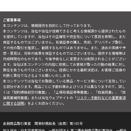
ご留意事項
本コンテンツは、情報提供を目的として行っております。
本コンテンツは、当社や当社が信頼できると考える情報源から提供されたもの
を提供していますが、当社はその正確性や完全性について意見を表明し、また
保証するものではございません。有価証券の購入、売却、デリバティブ取引、
その他の取引を推奨し、勧誘するものではありません。また、過去の実績や予
想・意見は、将来の結果を保証するものではございません。提供する情報等は
作成時現在のものであり、今後予告なしに変更または削除されることがござい
ます。当社は本コンテンツの内容に依拠してお客様が取った行動の結果に対し
責任を負うものではございません。投資にかかる最終決定は、お客様ご自身の
判断と責任でなさるようお願いいたします。
本コンテンツでは当社でお取扱している商品・サービス等について言及してい
る部分があります。商品ごとに手数料等およびリスクは異なりますので、詳し
くは「契約締結前交付書面」、「上場有価証券等書面」、「目論見書」、「目
論見書補完書面」または当社ウェブサイトの「
リスク・手数料などの重要事項
に関する説明
」をよくお読みください。
金融商品取引業者 関東財務局長（金商）第165号
日本証券業協会、一般社団法人 第二種金融商品取引業協会、一般社