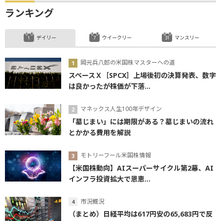
ランキング
デイリー
ウイークリー
マンスリー
岡元兵八郎の米国株マスターへの道
スペースＸ［SPCX］上場後初の決算発表、数字
は良かったが株価が下落...
マネックス人生100年デザイン
「墓じまい」には期限がある？墓じまいの流れ
とかかる費用を解説
モトリーフール米国株情報
【米国株動向】AIスーパーサイクル第2幕、AI
インフラ投資拡大で恩恵...
市況概況
（まとめ）日経平均は617円安の65,683円で反