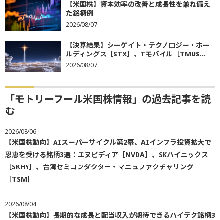
【米国株】資本効率の改善と成長性を兼ね備え
た銘柄例
2026/08/07
【決算結果】シーゲイト・テクノロジー・ホー
ルディングス［STX］、Tモバイル［TMUS...
2026/08/07
「モトリーフール米国株情報」の過去記事を読
む
2026/08/06
【米国株動向】AIスーパーサイクル第2幕、AIインフラ投資拡大で
恩恵を受ける銘柄3選：エヌビディア［NVDA］、SKハイニックス
［SKHY］、台湾セミコンダクター・マニュファクチャリング
［TSM］
2026/08/04
【米国株動向】長期的な成長と配当収入が期待できるハイテク銘柄3