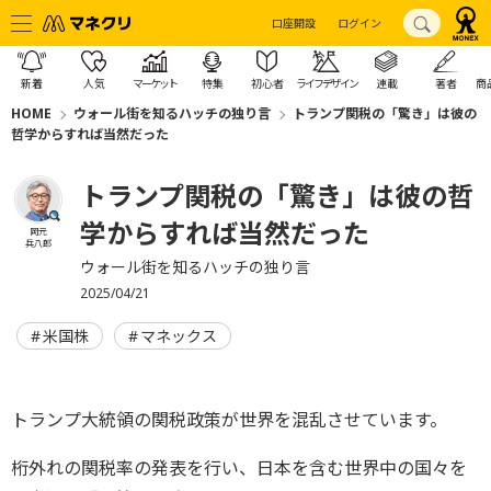
口座開設
ログイン
新着
人気
マーケット
特集
初心者
ライフデザイン
連載
著者
商
HOME
ウォール街を知るハッチの独り言
トランプ関税の「驚き」は彼の
哲学からすれば当然だった
トランプ関税の「驚き」は彼の哲
学からすれば当然だった
岡元
兵八郎
ウォール街を知るハッチの独り言
2025/04/21
米国株
マネックス
トランプ大統領の関税政策が世界を混乱させています。
桁外れの関税率の発表を行い、日本を含む世界中の国々を