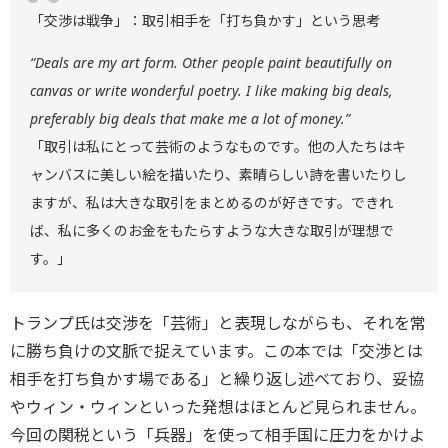
「交渉は戦争」：取引相手を「打ち負かす」という思考
“Deals are my art form. Other people paint beautifully on
canvas or write wonderful poetry. I like making big deals,
preferably big deals that make me a lot of money.”
「取引は私にとって芸術のようなものです。他の人たちはキ
ャンバスに美しい絵を描いたり、素晴らしい詩を書いたりし
ますが、私は大きな取引をまとめるのが好きです。できれ
ば、私に多くのお金をもたらすような大きな取引が理想で
す。」
トランプ氏は交渉を「芸術」と表現しながらも、それを常
に勝ち負けの文脈で捉えています。この本では「交渉とは
相手を打ち負かす場である」と繰り返し述べており、妥協
やウィン・ウィンといった発想はほとんど見られません。
今回の関税という「兵器」を使って相手国に圧力をかけよ