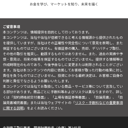
お金を学び、マーケットを知り、未来を描く
ご留意事項
本コンテンツは、情報提供を目的として行っております。
本コンテンツは、当社や当社が信頼できると考える情報源から提供されたもの
を提供していますが、当社はその正確性や完全性について意見を表明し、また
保証するものではございません。有価証券の購入、売却、デリバティブ取引、
その他の取引を推奨し、勧誘するものではありません。また、過去の実績や予
想・意見は、将来の結果を保証するものではございません。提供する情報等は
作成時現在のものであり、今後予告なしに変更または削除されることがござい
ます。当社は本コンテンツの内容に依拠してお客様が取った行動の結果に対し
責任を負うものではございません。投資にかかる最終決定は、お客様ご自身の
判断と責任でなさるようお願いいたします。
本コンテンツでは当社でお取扱している商品・サービス等について言及してい
る部分があります。商品ごとに手数料等およびリスクは異なりますので、詳し
くは「契約締結前交付書面」、「上場有価証券等書面」、「目論見書」、「目
論見書補完書面」または当社ウェブサイトの「
リスク・手数料などの重要事項
に関する説明
」をよくお読みください。
金融商品取引業者 関東財務局長（金商）第165号