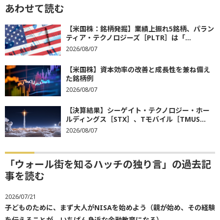
あわせて読む
【米国株：銘柄発掘】業績上振れ5銘柄、パラン
ティア・テクノロジーズ［PLTR］は「...
2026/08/07
【米国株】資本効率の改善と成長性を兼ね備え
た銘柄例
2026/08/07
【決算結果】シーゲイト・テクノロジー・ホー
ルディングス［STX］、Tモバイル［TMUS...
2026/08/07
「ウォール街を知るハッチの独り言」の過去記
事を読む
2026/07/21
子どものために、まず大人がNISAを始めよう（親が始め、その経験
を伝えることが、いちばん身近な金融教育になる）