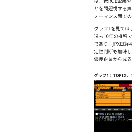
は、低ROE企業
とを問題視する声
ォーマンス面での
グラフ1を見てほしい
過去10年の推移で
であり、JPX日
定性判断も加味し
優良企業から成る
グラフ1：TOPIX、