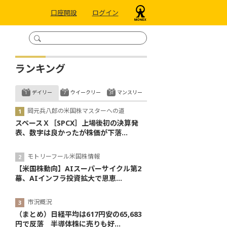
口座開設
ログイン
ランキング
デイリー
ウイークリー
マンスリー
岡元兵八郎の米国株マスターへの道
スペースＸ［SPCX］上場後初の決算発
表、数字は良かったが株価が下落...
モトリーフール米国株情報
【米国株動向】AIスーパーサイクル第2
幕、AIインフラ投資拡大で恩恵...
市況概況
（まとめ）日経平均は617円安の65,683
円で反落 半導体株に売りも好...