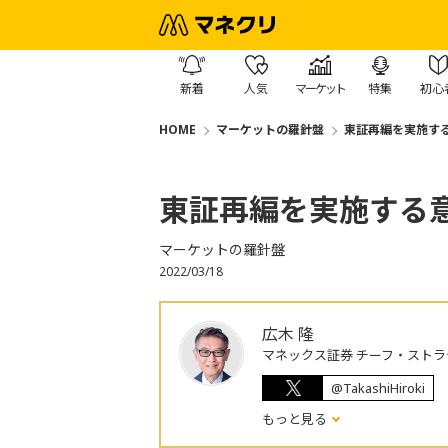
新着
人気
マーケット
特集
初心
HOME
マーケットの羅針盤
東証再編を実施す
東証再編を実施する
マーケットの羅針盤
2022/03/18
広木 隆
マネックス証券 チーフ・ストラ
@TakashiHiroki
もっと見る