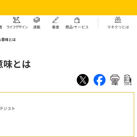
者
ライフデザイン
連載
著者
商
品・
サービス
マネクリとは
る意味とは
意味とは
印刷
ｱﾝｹｰﾄ
テジスト