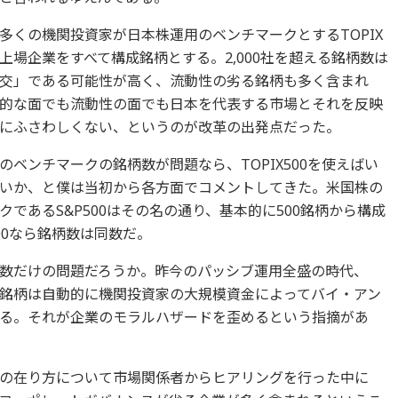
多くの機関投資家が日本株運用のベンチマークとするTOPIX
上場企業をすべて構成銘柄とする。2,000社を超える銘柄数は
交」である可能性が高く、流動性の劣る銘柄も多く含まれ
的な面でも流動性の面でも日本を代表する市場とそれを反映
にふさわしくない、というのが改革の出発点だった。
のベンチマークの銘柄数が問題なら、TOPIX500を使えばい
いか、と僕は当初から各方面でコメントしてきた。米国株の
クであるS&P500はその名の通り、基本的に500銘柄から構成
500なら銘柄数は同数だ。
数だけの問題だろうか。昨今のパッシブ運用全盛の時代、
れる銘柄は自動的に機関投資家の大規模資金によってバイ・アン
る。それが企業のモラルハザードを歪めるという指摘があ
の在り方について市場関係者からヒアリングを行った中に