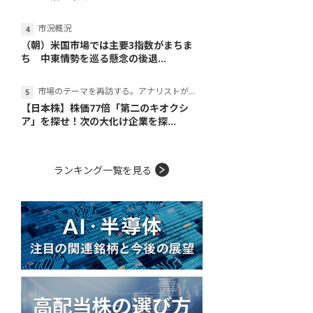
市況概況
（朝）米国市場では主要3指数がまちま
ち 中東情勢を巡る懸念の後退...
市場のテーマを再訪する。アナリストが読み解くテーマの本質
【日本株】株価77倍「第二のキオクシ
ア」を探せ！次の大化け企業を探...
ランキング一覧を見る