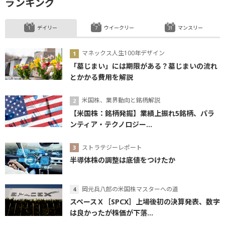
ランキング
デイリー
ウイークリー
マンスリー
マネックス人生100年デザイン
「墓じまい」には期限がある？墓じまいの流れ
とかかる費用を解説
米国株、業界動向と銘柄解説
【米国株：銘柄発掘】業績上振れ5銘柄、パラ
ンティア・テクノロジー...
ストラテジーレポート
半導体株の調整は底値をつけたか
岡元兵八郎の米国株マスターへの道
スペースＸ［SPCX］上場後初の決算発表、数字
は良かったが株価が下落...