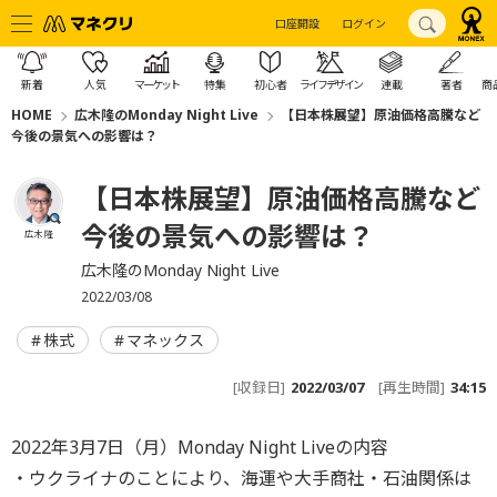
口座開設
ログイン
新着
人気
マーケット
特集
初心者
ライフデザイン
連載
著者
商
HOME
広木隆のMonday Night Live
【日本株展望】原油価格高騰など
今後の景気への影響は？
【日本株展望】原油価格高騰など
今後の景気への影響は？
広木 隆
広木隆のMonday Night Live
2022/03/08
株式
マネックス
[収録日]
2022/03/07
[再生時間]
34:15
2022年3月7日（月）Monday Night Liveの内容
・ウクライナのことにより、海運や大手商社・石油関係は