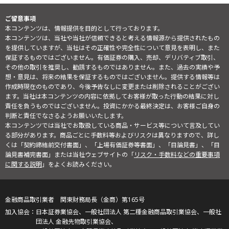
ご留意事項
本コンテンツは、情報提供を目的として行っております。
本コンテンツは、当社や当社が信頼できると考える情報源から提供されたもの
を提供していますが、当社はその正確性や完全性について意見を表明し、また
保証するものではございません。有価証券の購入、売却、デリバティブ取引、
その他の取引を推奨し、勧誘するものではありません。また、過去の実績や予
想・意見は、将来の結果を保証するものではございません。提供する情報等は
作成時現在のものであり、今後予告なしに変更または削除されることがござい
ます。当社は本コンテンツの内容に依拠してお客様が取った行動の結果に対し
責任を負うものではございません。投資にかかる最終決定は、お客様ご自身の
判断と責任でなさるようお願いいたします。
本コンテンツでは当社でお取扱している商品・サービス等について言及してい
る部分があります。商品ごとに手数料等およびリスクは異なりますので、詳し
くは「契約締結前交付書面」、「上場有価証券等書面」、「目論見書」、「目
論見書補完書面」または当社ウェブサイトの「
リスク・手数料などの重要事項
に関する説明
」をよくお読みください。
金融商品取引業者 関東財務局長（金商）第165号
日本証券業協会、一般社団法人 第二種金融商品取引業協会、一般社
団法人 金融先物取引業協会、