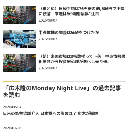
（まとめ）日経平均は76円安の65,606円で小幅
に続落 来週は米物価指標に注目
2026/08/07
半導体株の調整は底値をつけたか
2026/08/07
（朝）米国市場は3指数揃って下落 中東情勢悪
化懸念から投資家心理が悪化し売り優...
2026/08/07
「広木隆のMonday Night Live」の過去記事
を読む
2026/08/04
日米の為替協調介入 日本株への影響は？ 広木が解説
2026/07/28