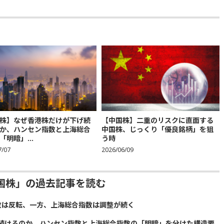
株】なぜ香港株だけが下げ続
【中国株】二重のリスクに直面する
か、ハンセン指数と上海総合
中国株、じっくり「優良銘柄」を狙
「明暗」...
う時
7/07
2026/06/09
国株」の過去記事を読む
数は反転、一方、上海総合指数は調整が続く
続けるのか、ハンセン指数と上海総合指数の「明暗」を分けた構造要