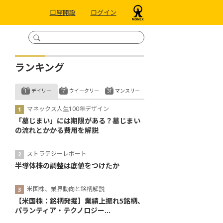
口座開設
ログイン
ランキング
デイリー
ウイークリー
マンスリー
マネックス人生100年デザイン
「墓じまい」には期限がある？墓じまい
の流れとかかる費用を解説
ストラテジーレポート
半導体株の調整は底値をつけたか
米国株、業界動向と銘柄解説
【米国株：銘柄発掘】業績上振れ5銘柄、
パランティア・テクノロジー...