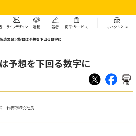
者
ライフデザイン
連載
著者
商
品・
サービス
マネクリとは
の製造業景況指数は予想を下回る数字に
数は予想を下回る数字に
印刷
ズ 代表取締役社長