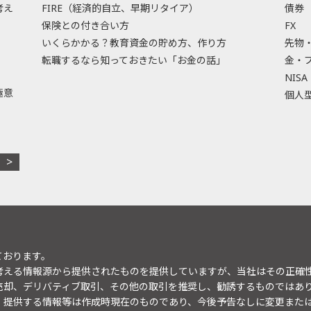
考え
FIRE（経済的自立、早期リタイア）
債券
保険との付き合い方
FX
いくらかかる？教育資金の貯め方、作り方
先物
転職するなら知っておきたい「お金の話」
金・
NISA
極意
個人型
ております。
考える情報源から提供されたものを提供していますが、当社はその正確
売却、デリバティブ取引、その他の取引を推奨し、勧誘するものではあ
。提供する情報等は作成時現在のものであり、今後予告なしに変更また