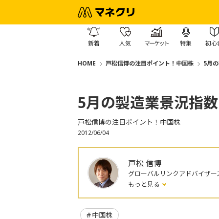
新着
人気
マーケット
特集
初心
HOME
戸松信博の注目ポイント！中国株
5月
5月の製造業景況指
戸松信博の注目ポイント！中国株
2012/06/04
戸松 信博
グローバルリンクアドバイザー
もっと見る
中国株