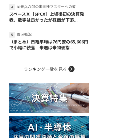
岡元兵八郎の米国株マスターへの道
スペースＸ［SPCX］上場後初の決算発
表、数字は良かったが株価が下落...
市況概況
（まとめ）日経平均は76円安の65,606円
で小幅に続落 来週は米物価指...
ランキング一覧を見る