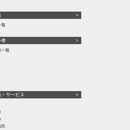
者
一覧
心者
者一覧
品・サービス
株
株
信託