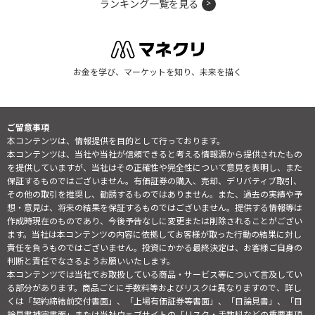
ランキング一覧を見る
お金を学び、マーケットを知り、未来を描く
ご留意事項
本コンテンツは、情報提供を目的として行っております。
本コンテンツは、当社や当社が信頼できると考える情報源から提供されたもの
を提供していますが、当社はその正確性や完全性について意見を表明し、また
保証するものではございません。有価証券の購入、売却、デリバティブ取引、
その他の取引を推奨し、勧誘するものではありません。また、過去の実績や予
想・意見は、将来の結果を保証するものではございません。提供する情報等は
作成時現在のものであり、今後予告なしに変更または削除されることがござい
ます。当社は本コンテンツの内容に依拠してお客様が取った行動の結果に対し
責任を負うものではございません。投資にかかる最終決定は、お客様ご自身の
判断と責任でなさるようお願いいたします。
本コンテンツでは当社でお取扱している商品・サービス等について言及してい
る部分があります。商品ごとに手数料等およびリスクは異なりますので、詳し
くは「契約締結前交付書面」、「上場有価証券等書面」、「目論見書」、「目
論見書補完書面」または当社ウェブサイトの「
リスク・手数料などの重要事項