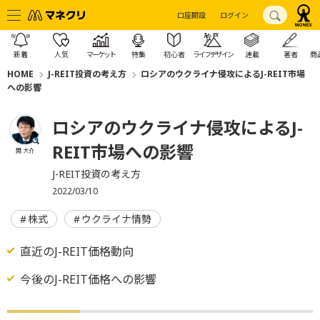
口座開設
ログイン
新着
人気
マーケット
特集
初心者
ライフデザイン
連載
著者
商
HOME
J-REIT投資の考え方
ロシアのウクライナ侵攻によるJ-REIT市場
への影響
ロシアのウクライナ侵攻によるJ-
REIT市場への影響
関 大介
J-REIT投資の考え方
2022/03/10
株式
ウクライナ情勢
直近のJ-REIT価格動向
今後のJ-REIT価格への影響