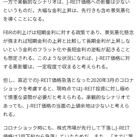
一方で楽観的なシナリオは、J-REIT価格への影響は少ない
というものだ。大幅な金利上昇は、先行きも含め景気悪化
を導くことになる。
FBRの利上げは短期金利に対する政策であり、景気悪化懸念
が強まれば短期金利の上昇と比較して長期金利が上昇しな
いという金利のフラット化や長短金利の逆転が起きること
も想定される。このような状況になれば、J-REIT価格に対
する悪影響は、一定程度で収まると考えられる。
但し、直近でのJ-REIT価格急落となった2020年3月のコロナ
ショックを考慮すると、現時点ではJ-REIT投資に対し極め
て慎重な姿勢が必要だと考えられる。楽観的なシナリオで
あっても、J-REIT価格の当面の上値余地は少ないと考えら
れる。
コロナショック時にも、株式市場が先行して下落しJ-REIT
価格は2月下旬から急落していたためだ。また、「すでに第