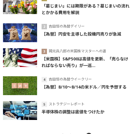
「墓じまい」には期限がある？墓じまいの流れ
とかかる費用を解説
吉田恒の為替デイリー
【為替】円安を主導した投機円売りが急減
岡元兵八郎の米国株マスターへの道
【米国株】S&P500は高値を更新、「売らなけ
ればならない売り」が一巡...
吉田恒の為替ウイークリー
【為替】8/10～8/14の米ドル／円を予想する
ストラテジーレポート
半導体株の調整は底値をつけたか