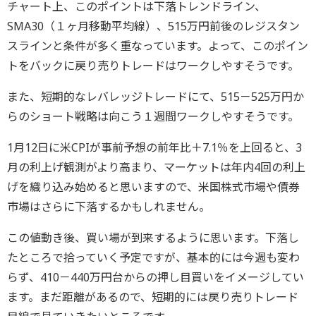
チャート上、このポイントは下落トレンドライン、
SMA30（１ヶ月移動平均線）、515万円前後のレジスタン
スラインと条件が多く重なっています。よって、このポイン
トをバックに戻り売りトレードはワークしやすそうです。
また、短期的なレバレッジトレードにて、515－525万円か
らのショート戦略は向こう１週間ワークしやすそうです。
1月12日に米CPIが事前予想の前年比＋7.1％を上回ると、3
月の利上げ観測がより高まり、マーケットは年内4回の利上
げを織り込み始めると思いますので、米国株式市場や債券
市場はさらに下落するかもしれません。
この値動き後、買い場が到来するように思います。下落し
たところで拾っていく予定ですが、基本的には今週も変わ
らず、410－440万円台からの押し目買いをイメージしてい
ます。まだ距離があるので、短期的には戻り売りトレード