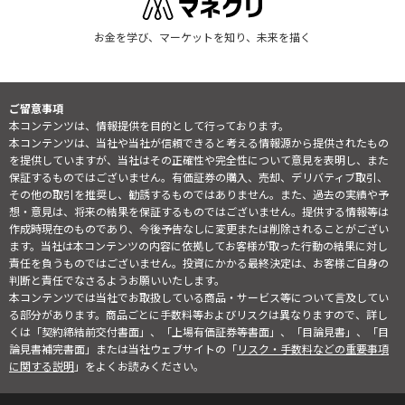
お金を学び、マーケットを知り、未来を描く
ご留意事項
本コンテンツは、情報提供を目的として行っております。
本コンテンツは、当社や当社が信頼できると考える情報源から提供されたもの
を提供していますが、当社はその正確性や完全性について意見を表明し、また
保証するものではございません。有価証券の購入、売却、デリバティブ取引、
その他の取引を推奨し、勧誘するものではありません。また、過去の実績や予
想・意見は、将来の結果を保証するものではございません。提供する情報等は
作成時現在のものであり、今後予告なしに変更または削除されることがござい
ます。当社は本コンテンツの内容に依拠してお客様が取った行動の結果に対し
責任を負うものではございません。投資にかかる最終決定は、お客様ご自身の
判断と責任でなさるようお願いいたします。
本コンテンツでは当社でお取扱している商品・サービス等について言及してい
る部分があります。商品ごとに手数料等およびリスクは異なりますので、詳し
くは「契約締結前交付書面」、「上場有価証券等書面」、「目論見書」、「目
論見書補完書面」または当社ウェブサイトの「
リスク・手数料などの重要事項
に関する説明
」をよくお読みください。