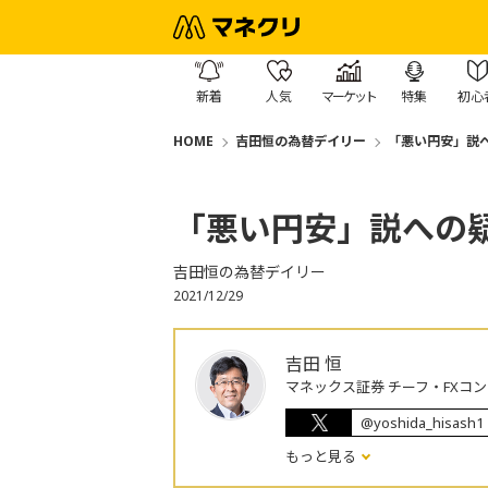
新着
人気
マーケット
特集
初心
HOME
吉田恒の為替デイリー
「悪い円安」説
「悪い円安」説への
吉田恒の為替デイリー
2021/12/29
吉田 恒
マネックス証券 チーフ・FXコ
@yoshida_hisash1
もっと見る