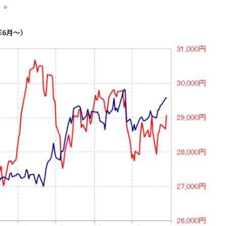
）。
年6月～）