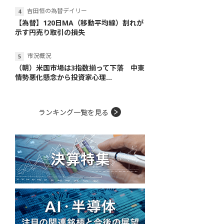
吉田恒の為替デイリー
【為替】120日MA（移動平均線）割れが
示す円売り取引の損失
市況概況
（朝）米国市場は3指数揃って下落 中東
情勢悪化懸念から投資家心理...
ランキング一覧を見る