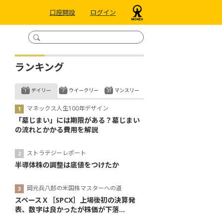
口座開設
ログイン
ランキング
デイリー
ウイークリー
マンスリー
マネックス人生100年デザイン
「墓じまい」には期限がある？墓じまい
の流れとかかる費用を解説
ストラテジーレポート
半導体株の調整は底値をつけたか
岡元兵八郎の米国株マスターへの道
スペースＸ［SPCX］上場後初の決算発
表、数字は良かったが株価が下落...