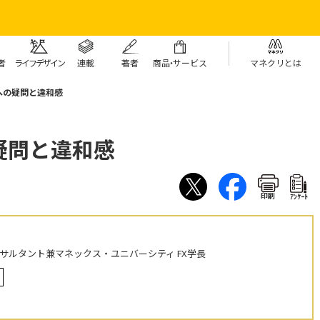
者
ライフデザイン
連載
著者
商
品・
サービス
マネクリとは
への疑問と違和感
疑問と違和感
印刷
ｱﾝｹｰﾄ
ンサルタント兼マネックス・ユニバーシティ FX学長