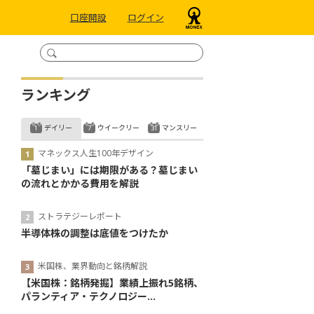
口座開設
ログイン
ランキング
デイリー
ウイークリー
マンスリー
マネックス人生100年デザイン
「墓じまい」には期限がある？墓じまい
の流れとかかる費用を解説
ストラテジーレポート
半導体株の調整は底値をつけたか
米国株、業界動向と銘柄解説
【米国株：銘柄発掘】業績上振れ5銘柄、
パランティア・テクノロジー...