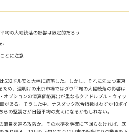
平均の大幅続落の影響は限定的だろう
か
ることに注意
比532ドル安と大幅に続落した。しかし、それに先立つ東京
いるため、週明けの東京市場ではダウ平均の大幅続落の影響は
・オプションの清算価格算出が重なるクアドルプル・ウィッ
面がある。そうした中、ナスダック総合指数はわずか10ポイ
ちらの堅調さが日経平均の支えになるかもしれない。
0円の節目を巡る攻防か。その水準を明確に下回らなければ、底
もあり得る。12月も下旬となり12月末の配当取りの動きも下