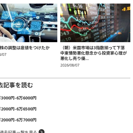
株の調整は底値をつけたか
（朝）米国市場は3指数揃って下落
中東情勢悪化懸念から投資家心理が
8/07
悪化し売り優...
2026/08/07
去記事を読む
00円-6万6000円
00円-6万6500円
00円-6万7000円
過去記事一覧を見る