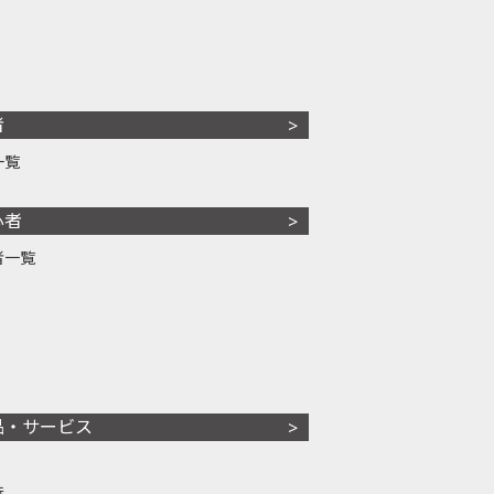
者
一覧
心者
者一覧
品・サービス
株