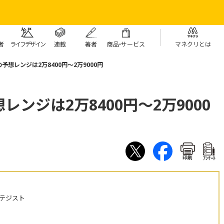
者
ライフデザイン
連載
著者
商
品・
サービス
マネクリとは
想レンジは2万8400円～2万9000円
ンジは2万8400円～2万9000
印刷
ｱﾝｹｰﾄ
テジスト