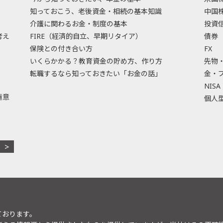
知っておこう、老後資金・相続の基本知識
中国
介護に関わるお金・制度の基本
投資
考え
FIRE（経済的自立、早期リタイア）
債券
保険との付き合い方
FX
いくらかかる？教育資金の貯め方、作り方
先物
転職するなら知っておきたい「お金の話」
金・
NISA
極意
個人型
ております。