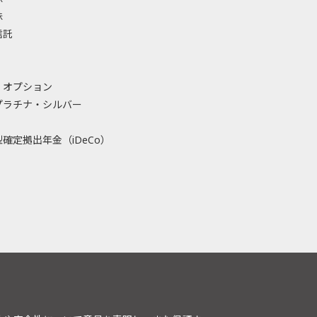
株
信託
・オプション
プラチナ・シルバー
確定拠出年金（iDeCo）