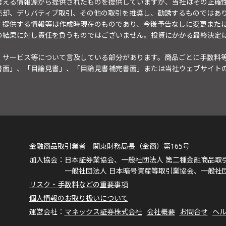
考える情報源から提供されたものを提供していますが、当社はその正確
売却、デリバティブ取引、その他の取引を推奨し、勧誘するものではあ
。提供する情報等は作成時現在のものであり、今後予告なしに変更また
の結果に対し責任を負うものではございません。投資にかかる最終決定
・サービス等について言及している部分があります。商品ごとに手数料
書面」、「目論見書」、「目論見書補完書面」または当社ウェブサイト
金融商品取引業者 関東財務局長（金商）第165号
日本証券業協会、一般社団法人 第二種金融商品取
一般社団法人 日本暗号資産等取引業協会、一般社
リスク・手数料などの重要事項
個人情報のお取り扱いについて
マネックス証券株式会社
会社概要
お問合せ
ヘ