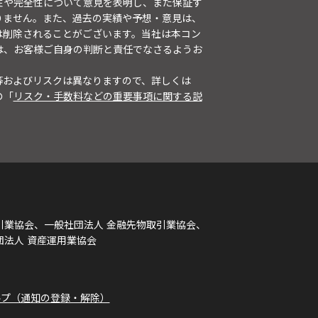
性や完全性について意見を表明し、また保証す
りません。また、過去の実績や予想・意見は、
は削除されることがございます。当社は本コン
は、お客様ご自身の判断と責任でなさるようお
等およびリスクは異なりますので、詳しくは
の「
リスク・手数料などの重要事項に関する説
引業協会、一般社団法人 金融先物取引業協会、
団法人 資産運用業協会
ルプ（通知の登録・解除）