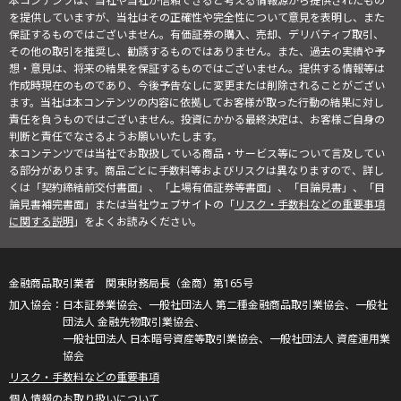
本コンテンツは、当社や当社が信頼できると考える情報源から提供されたもの
を提供していますが、当社はその正確性や完全性について意見を表明し、また
保証するものではございません。有価証券の購入、売却、デリバティブ取引、
その他の取引を推奨し、勧誘するものではありません。また、過去の実績や予
想・意見は、将来の結果を保証するものではございません。提供する情報等は
作成時現在のものであり、今後予告なしに変更または削除されることがござい
ます。当社は本コンテンツの内容に依拠してお客様が取った行動の結果に対し
責任を負うものではございません。投資にかかる最終決定は、お客様ご自身の
判断と責任でなさるようお願いいたします。
本コンテンツでは当社でお取扱している商品・サービス等について言及してい
る部分があります。商品ごとに手数料等およびリスクは異なりますので、詳し
くは「契約締結前交付書面」、「上場有価証券等書面」、「目論見書」、「目
論見書補完書面」または当社ウェブサイトの「
リスク・手数料などの重要事項
に関する説明
」をよくお読みください。
金融商品取引業者 関東財務局長（金商）第165号
日本証券業協会、一般社団法人 第二種金融商品取引業協会、一般社
団法人 金融先物取引業協会、
一般社団法人 日本暗号資産等取引業協会、一般社団法人 資産運用業
協会
リスク・手数料などの重要事項
個人情報のお取り扱いについて