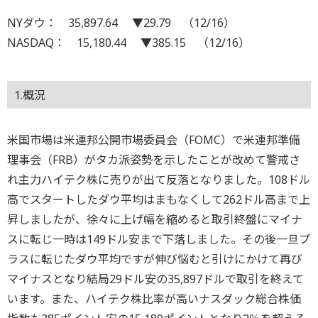
NYダウ： 35,897.64 ▼29.79 （12/16）
NASDAQ： 15,180.44 ▼385.15 （12/16）
1.概況
米国市場は米連邦公開市場委員会（FOMC）で米連邦準備
理事会（FRB）がタカ派姿勢を示したことが改めて警戒さ
れ主力ハイテク株に売りが出て反落となりました。108ドル
高でスタートしたダウ平均はまもなくして262ドル高まで上
昇しましたが、徐々に上げ幅を縮めると取引終盤にマイナ
スに転じ一時は149ドル安まで下落しました。その後一旦プ
ラスに転じたダウ平均ですが伸び悩むと引けにかけて再び
マイナスとなり結局29ドル安の35,897ドルで取引を終えて
います。また、ハイテク株比率が高いナスダック総合株価