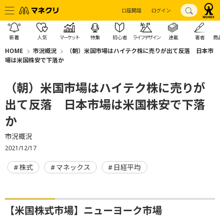
口座開設
ログイン
新着
人気
マーケット
特集
初心者
ライフデザイン
連載
著者
商
HOME
市況概況
（朝）米国市場はハイテク株に売りが出て反落 日本市
場は米国株安で下落か
（朝）米国市場はハイテク株に売りが
出て反落 日本市場は米国株安で下落
か
市況概況
2021/12/17
株式
マネックス
日経平均
【米国株式市場】ニューヨーク市場