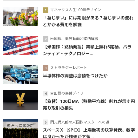
マネックス人生100年デザイン
「墓じまい」には期限がある？墓じまいの流れ
とかかる費用を解説
米国株、業界動向と銘柄解説
【米国株：銘柄発掘】業績上振れ5銘柄、パラ
ンティア・テクノロジー...
ストラテジーレポート
半導体株の調整は底値をつけたか
吉田恒の為替デイリー
【為替】120日MA（移動平均線）割れが示す円
売り取引の損失
岡元兵八郎の米国株マスターへの道
スペースＸ［SPCX］上場後初の決算発表、数字
は良かったが株価が下落...