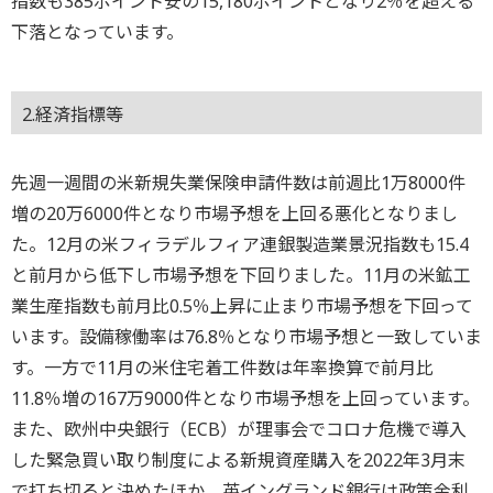
指数も385ポイント安の15,180ポイントとなり2％を超える
下落となっています。
2.経済指標等
先週一週間の米新規失業保険申請件数は前週比1万8000件
増の20万6000件となり市場予想を上回る悪化となりまし
た。12月の米フィラデルフィア連銀製造業景況指数も15.4
と前月から低下し市場予想を下回りました。11月の米鉱工
業生産指数も前月比0.5％上昇に止まり市場予想を下回って
います。設備稼働率は76.8％となり市場予想と一致していま
す。一方で11月の米住宅着工件数は年率換算で前月比
11.8％増の167万9000件となり市場予想を上回っています。
また、欧州中央銀行（ECB）が理事会でコロナ危機で導入
した緊急買い取り制度による新規資産購入を2022年3月末
で打ち切ると決めたほか、英イングランド銀行は政策金利