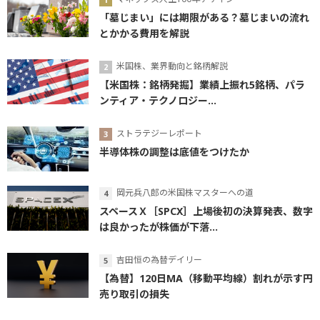
「墓じまい」には期限がある？墓じまいの流れ
とかかる費用を解説
米国株、業界動向と銘柄解説
【米国株：銘柄発掘】業績上振れ5銘柄、パラ
ンティア・テクノロジー...
ストラテジーレポート
半導体株の調整は底値をつけたか
岡元兵八郎の米国株マスターへの道
スペースＸ［SPCX］上場後初の決算発表、数字
は良かったが株価が下落...
吉田恒の為替デイリー
【為替】120日MA（移動平均線）割れが示す円
売り取引の損失