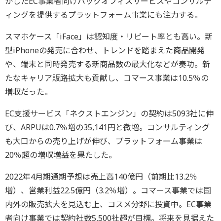
かしたEC事業者向けバックオフィスサービスやコンサルテ
ィングを提供するプラットフォーム事業にも注力する。
スマホケース「iFace」は認知度・リピート率とも高い。新
型iPhoneの発売に合わせ、トレンドを踏まえた商品開発
や、端末と同時発売する新商品数の最大化などが奏功。新
たなキャリア販路拡大も貢献し、コマース事業は10.5％の
増収だった。
EC支援サービス「ネクストエンジン」の契約は5093社に伸
び、ARPUは0.7％増の35,141円と微増。コンサルティング
も大口からの売り上げが伸び、プラットフォーム事業は
20％超の増収増益を果たした。
2022年4月期通期予想は売上高140億円（前期比13.2％
増）、営業利益22.5億円（3.2％増）。コマース事業では国
内外の販売拡大を見込む上、コスメ分野に投資中。EC事業
者向け事業では契約社数5,500社超が目標。将来を見据えた