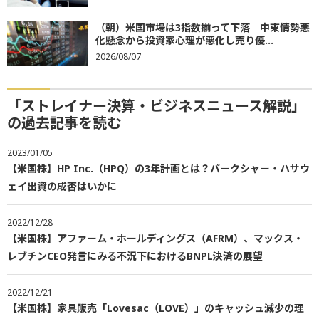
（朝）米国市場は3指数揃って下落 中東情勢悪
化懸念から投資家心理が悪化し売り優...
2026/08/07
「ストレイナー決算・ビジネスニュース解説」
の過去記事を読む
2023/01/05
【米国株】HP Inc.（HPQ）の3年計画とは？バークシャー・ハサウ
ェイ出資の成否はいかに
2022/12/28
【米国株】アファーム・ホールディングス（AFRM）、マックス・
レブチンCEO発言にみる不況下におけるBNPL決済の展望
2022/12/21
【米国株】家具販売「Lovesac（LOVE）」のキャッシュ減少の理