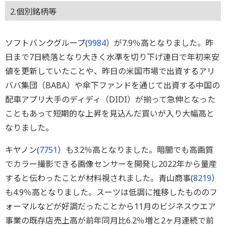
2.個別銘柄等
ソフトバンクグループ(
9984
）が7.9％高となりました。昨
日まで7日続落となり大きく水準を切り下げ連日で年初来安
値を更新していたことや、昨日の米国市場で出資するアリ
ババ集団（BABA）や傘下ファンドを通じて出資する中国の
配車アプリ大手のディディ（DIDI）が揃って急伸となった
こともあって短期的な上昇を見込んだ買いが入り大幅高と
なりました。
キヤノン(
7751
）も3.2％高となりました。暗闇でも高画質
でカラー撮影できる画像センサーを開発し2022年から量産
すると伝わったことが材料視されました。青山商事(
8219
）
も4.9％高となりました。スーツは低調に推移したもののフ
ォーマルなどが好調だったことから11月のビジネスウエア
事業の既存店売上高が前年同月比6.2％増と2ヶ月連続で前