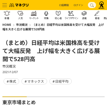
口座開設
ログイン
新着
人気
マーケット
特集
初心者
ライフデザイン
連載
著者
商
HOME
市況概況
（まとめ）日経平均は米国株高を受けて大幅反発 上げ
幅を大きく広げる展開で528円高
（まとめ）日経平均は米国株高を受け
て大幅反発 上げ幅を大きく広げる展
開で528円高
市況概況
2021/12/07
株式
マネックス
日経平均
東京市場まとめ