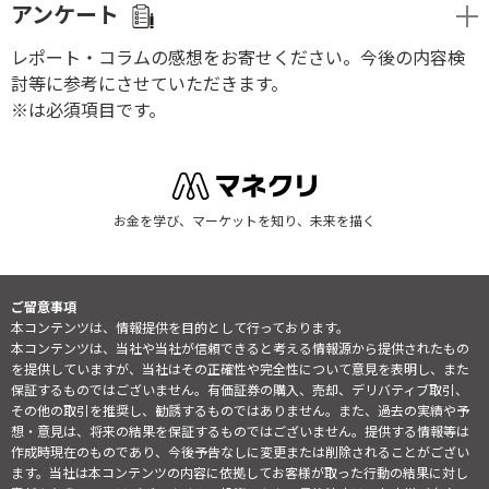
アンケート
レポート・コラムの感想をお寄せください。今後の内容検
討等に参考にさせていただきます。
※は必須項目です。
お金を学び、マーケットを知り、未来を描く
ご留意事項
本コンテンツは、情報提供を目的として行っております。
本コンテンツは、当社や当社が信頼できると考える情報源から提供されたもの
を提供していますが、当社はその正確性や完全性について意見を表明し、また
保証するものではございません。有価証券の購入、売却、デリバティブ取引、
その他の取引を推奨し、勧誘するものではありません。また、過去の実績や予
想・意見は、将来の結果を保証するものではございません。提供する情報等は
作成時現在のものであり、今後予告なしに変更または削除されることがござい
ます。当社は本コンテンツの内容に依拠してお客様が取った行動の結果に対し