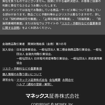
責任を負うものではございません。投資にかかる最終決定は、お客様ご自身の
判断と責任でなさるようお願いいたします。
本コンテンツでは当社でお取扱している商品・サービス等について言及してい
る部分があります。商品ごとに手数料等およびリスクは異なりますので、詳し
くは「契約締結前交付書面」、「上場有価証券等書面」、「目論見書」、「目
論見書補完書面」または当社ウェブサイトの「
リスク・手数料などの重要事項
に関する説明
」をよくお読みください。
金融商品取引業者 関東財務局長（金商）第165号
日本証券業協会、一般社団法人 第二種金融商品取引業協会、一般社
団法人 金融先物取引業協会、
一般社団法人 日本暗号資産等取引業協会、一般社団法人 資産運用業
協会
リスク・手数料などの重要事項
個人情報のお取り扱いについて
マネックス証券株式会社
会社概要
お問合せ
ヘルプ（通知の登録・解除）
COPYRIGHT © MONEX, Inc.