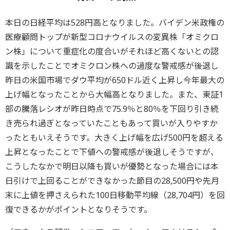
本日の日経平均は528円高となりました。バイデン米政権の
医療顧問トップが新型コロナウイルスの変異株「オミクロ
ン株」について重症化の度合いがそれほど高くないとの認
識を示したことでオミクロン株への過度な警戒感が後退し
昨日の米国市場でダウ平均が650ドル近く上昇し今年最大の
上げ幅となったことから大幅高となりました。また、東証1
部の騰落レシオが昨日時点で75.9％と80％を下回り引き続
き売られ過ぎとなっていたこともあって買いが入りやすか
ったともいえそうです。大きく上げ幅を広げ500円を超える
上昇となったことで下値への警戒感が後退しそうですが、
こうしたなかで明日以降も買いが優勢となった場合には本
日引けで上回ることができなかった節目の28,500円や先月
末に上値を押さえられた100日移動平均線（28,704円）を回
復できるかがポイントとなりそうです。