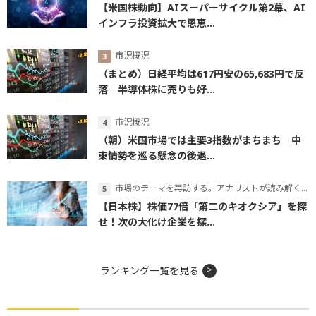
【米国株動向】AIスーパーサイクル第2幕、AI
インフラ投資拡大で恩恵...
市況概況
（まとめ）日経平均は617円安の65,683円で反
落 半導体株に売りも好...
市況概況
（朝）米国市場では主要3指数がまちまち 中
東情勢を巡る懸念の後退...
市場のテーマを再訪する。アナリストが読み解くテーマの本質
【日本株】株価77倍「第二のキオクシア」を探
せ！次の大化け企業を探...
ランキング一覧を見る