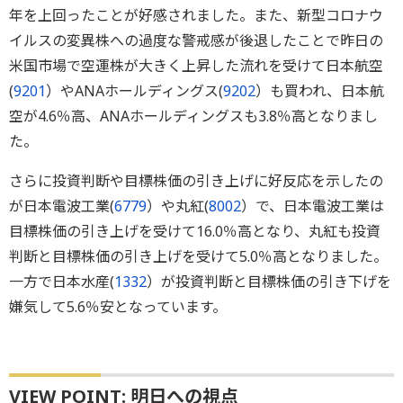
年を上回ったことが好感されました。また、新型コロナウ
イルスの変異株への過度な警戒感が後退したことで昨日の
米国市場で空運株が大きく上昇した流れを受けて日本航空
(
9201
）やANAホールディングス(
9202
）も買われ、日本航
空が4.6％高、ANAホールディングスも3.8％高となりまし
た。
さらに投資判断や目標株価の引き上げに好反応を示したの
が日本電波工業(
6779
）や丸紅(
8002
）で、日本電波工業は
目標株価の引き上げを受けて16.0％高となり、丸紅も投資
判断と目標株価の引き上げを受けて5.0％高となりました。
一方で日本水産(
1332
）が投資判断と目標株価の引き下げを
嫌気して5.6％安となっています。
VIEW POINT: 明日への視点