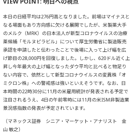
VIEW POINT: 明日への視点
本日の日経平均は276円高となりました。前場はマイナスと
なる場面もあり方向感に欠ける展開でしたが、米製薬大手
のメルク（MRK）の日本法人が新型コロナウイルスの治療
薬候補「モルヌピラビル」について厚生労働省に製造販売
承認を申請したと伝わったことで後場に入って上げ幅を広
げ節目の28,000円を回復しました。しかし、620ドル近く上
昇し今年最大の上げ幅となったダウ平均と比べると物足り
ない内容で、依然として新型コロナウイルスの変異株「オ
ミクロン株」への警戒感は強いといえそうです。なお、日
本時間の22時30分に11月の米雇用統計が発表される予定で
注目されるうえ、4日の午前零時には11月の米ISM非製造業
景況感指数の発表が予定されています。
（マネックス証券 シニア・マーケット・アナリスト 金
山 敏之）