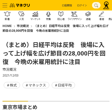
口座開設
ログイン
新着
人気
マーケット
特集
初心者
ライフデザイン
連載
著者
商
HOME
市況概況
（まとめ）日経平均は反発 後場に入って上げ幅を広げ
節目の28,000円を回復 今晩の米雇用統計に注目
（まとめ）日経平均は反発 後場に入
って上げ幅を広げ節目の28,000円を回
復 今晩の米雇用統計に注目
市況概況
2021/12/03
株式
マネックス
日経平均
東京市場まとめ