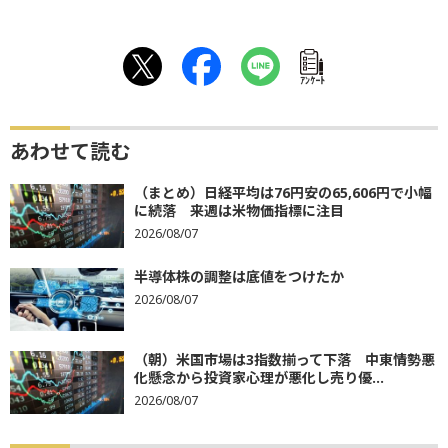
ｱﾝｹｰﾄ
あわせて読む
（まとめ）日経平均は76円安の65,606円で小幅
に続落 来週は米物価指標に注目
2026/08/07
半導体株の調整は底値をつけたか
2026/08/07
（朝）米国市場は3指数揃って下落 中東情勢悪
化懸念から投資家心理が悪化し売り優...
2026/08/07