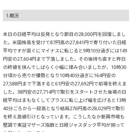
1.概況
本日の日経平均は反発となり節目の28,000円を回復しまし
た。米国株高を受けて87円高の27,841円で寄り付いた日経
平均ですが直ぐにマイナスに転じると9時10分過ぎには149
円安の27,604円まで下落しました。その後持ち直すと昨日
の終値を挟んでしばらく小幅に揉み合いましたが、10時30
分頃から売りが優勢となり10時40分過ぎに164円安の
27,588円まで下落すると61円安の27,692円で前場を終えま
した。38円安の27,714円で取引をスタートさせた後場の日
経平均はまもなくしてプラスに転じ上げ幅を広げると13時
40分ごろから一段高となり結局276円高の28,029円で取引
を終え高値引けとなっています。こうしたなか新興市場も
堅調で東証マザーズ指数と日経ジャスダック平均が揃って