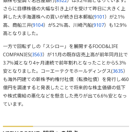
銀株も堅調で名古屋銀行(
8522
）は5.2％高となっています。
さらに目標株価の大幅な引き上げを受けて昨日に大きく上
昇した大手海運株への買いが続き日本郵船(
9101
）が2.1％
高、商船三井(
9104
）が5.2％高、川崎汽船(
9107
）も12.9％
高となりました。
一方で回転ずしの「スシロー」を展開するFOOD&LIFE
COMPANIES(
3563
）が11月の既存店売上高が前年同月比で
3.7％減となり4ヶ月連続で前年割れとなったことから5.3％
安となりました。コーエーテクモホールディングス(
3635
）
も海外円建ての新株予約権付社債（転換社債）を発行し460
億円を調達すると発表したことで将来的な株主価値の低下
や株式需給の悪化などを懸念した売りが出て6.6％安となっ
ています。