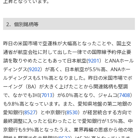
上昇となっています。
2．個別銘柄等
昨日の米国市場で空運株が大幅高となったことや、国土交
通省が航空会社に対して出した一律での国際線予約停止要
請を取りやめたこともあって日本航空(
9201
）とANAホール
ディングス(
9202
）が高く、日本航空が5.5％高、ANAホー
ルディングスも5.1％高となりました。昨日の米国市場でボ
ーイング（BA）が大きく上げたことから関連銘柄も堅調
で、なかでもIHI(
7013
）が6.0％高となり、ジャムコ(
7408
）
も9.8％高となっています。また、愛知県地盤の第二地銀の
愛知銀行(
8527
）と中京銀行(
8530
）が経営統合する方向で
最終調整に入ったと伝わったことで愛知銀行が1.5％高、中
京銀行も9.9％高となったうえ、業界再編の思惑から他の地