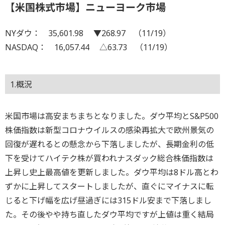
【米国株式市場】ニューヨーク市場
NYダウ： 35,601.98 ▼268.97 （11/19）
NASDAQ： 16,057.44 △63.73 （11/19）
1.概況
米国市場は高安まちまちとなりました。ダウ平均とS&P500
株価指数は新型コロナウイルスの感染再拡大で欧州景気の
回復が遅れるとの懸念から下落しましたが、長期金利の低
下を受けてハイテク株が買われナスダック総合株価指数は
上昇し史上最高値を更新しました。ダウ平均は8ドル高とわ
ずかに上昇してスタートしましたが、直ぐにマイナスに転
じると下げ幅を広げ昼過ぎには315ドル安まで下落しまし
た。その後やや持ち直したダウ平均ですが上値は重く結局