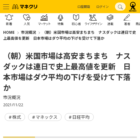
口座開設
ログイン
新着
人気
マーケット
特集
初心者
ライフデザイン
連載
著者
商
HOME
市況概況
（朝）米国市場は高安まちまち ナスダックは連日で史
上最高値を更新 日本市場はダウ平均の下げを受けて下落か
（朝）米国市場は高安まちまち ナス
ダックは連日で史上最高値を更新 日
本市場はダウ平均の下げを受けて下落
か
市況概況
2021/11/22
株式
マネックス
日経平均