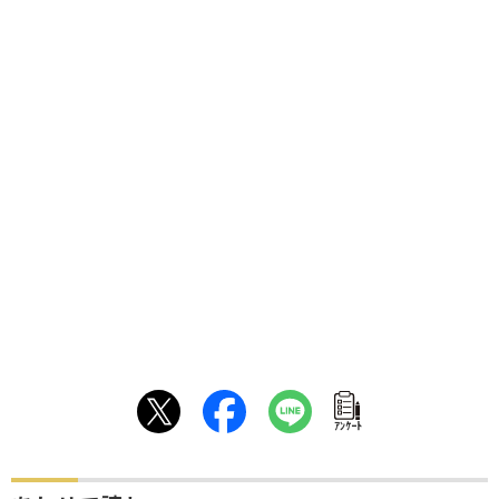
ｱﾝｹｰﾄ