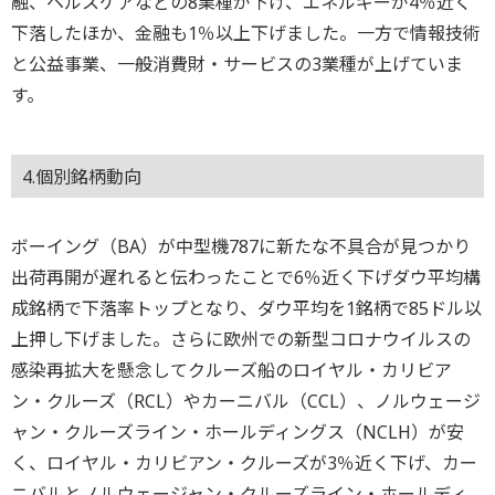
融、ヘルスケアなどの8業種が下げ、エネルギーが4％近く
下落したほか、金融も1％以上下げました。一方で情報技術
と公益事業、一般消費財・サービスの3業種が上げていま
す。
4.個別銘柄動向
ボーイング（BA）が中型機787に新たな不具合が見つかり
出荷再開が遅れると伝わったことで6％近く下げダウ平均構
成銘柄で下落率トップとなり、ダウ平均を1銘柄で85ドル以
上押し下げました。さらに欧州での新型コロナウイルスの
感染再拡大を懸念してクルーズ船のロイヤル・カリビア
ン・クルーズ（RCL）やカーニバル（CCL）、ノルウェージ
ャン・クルーズライン・ホールディングス（NCLH）が安
く、ロイヤル・カリビアン・クルーズが3％近く下げ、カー
ニバルとノルウェージャン・クルーズライン・ホールディ