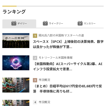
ランキング
デイリー
ウイークリー
マンスリー
岡元兵八郎の米国株マスターへの道
スペースＸ［SPCX］上場後初の決算発表、数字
は良かったが株価が下落...
モトリーフール米国株情報
【米国株動向】AIスーパーサイクル第2幕、AI
インフラ投資拡大で恩恵...
市況概況
（まとめ）日経平均は617円安の65,683円で反
落 半導体株に売りも好...
市況概況