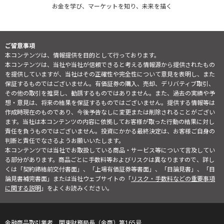
お金を学び、マーケットを知り、未来を描く
ご留意事項
本コンテンツは、情報提供を目的として行っております。
本コンテンツは、当社や当社が信頼できると考える情報源から提供されたもの
を提供していますが、当社はその正確性や完全性について意見を表明し、また
保証するものではございません。有価証券の購入、売却、デリバティブ取引、
その他の取引を推奨し、勧誘するものではありません。また、過去の実績や予
想・意見は、将来の結果を保証するものではございません。提供する情報等は
作成時現在のものであり、今後予告なしに変更または削除されることがござい
ます。当社は本コンテンツの内容に依拠してお客様が取った行動の結果に対し
責任を負うものではございません。投資にかかる最終決定は、お客様ご自身の
判断と責任でなさるようお願いいたします。
本コンテンツでは当社でお取扱している商品・サービス等について言及してい
る部分があります。商品ごとに手数料等およびリスクは異なりますので、詳し
くは「契約締結前交付書面」、「上場有価証券等書面」、「目論見書」、「目
論見書補完書面」または当社ウェブサイトの「
リスク・手数料などの重要事項
に関する説明
」をよくお読みください。
金融商品取引業者 関東財務局長（金商）第165号