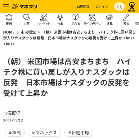
口座開設
ログイン
新着
人気
マーケット
特集
初心者
ライフデザイン
連載
著者
商
HOME
市況概況
（朝） 米国市場は高安まちまち ハイテク株に買い戻し
が入りナスダックは反発 日本市場はナスダックの反発を受けて上昇か <br />
<br />
（朝） 米国市場は高安まちまち ハイ
テク株に買い戻しが入りナスダックは
反発 日本市場はナスダックの反発を
受けて上昇か
市況概況
2021/11/12
株式
マネックス
日経平均