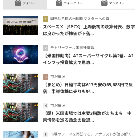
デイリー
ウイークリー
マンスリー
岡元兵八郎の米国株マスターへの道
スペースＸ［SPCX］上場後初の決算発表、数字
は良かったが株価が下落...
モトリーフール米国株情報
【米国株動向】AIスーパーサイクル第2幕、AI
インフラ投資拡大で恩恵...
市況概況
（まとめ）日経平均は617円安の65,683円で反
落 半導体株に売りも好...
市況概況
（朝）米国市場では主要3指数がまちまち 中
東情勢を巡る懸念の後退...
市場のテーマを再訪する。アナリストが読み解くテーマの本質