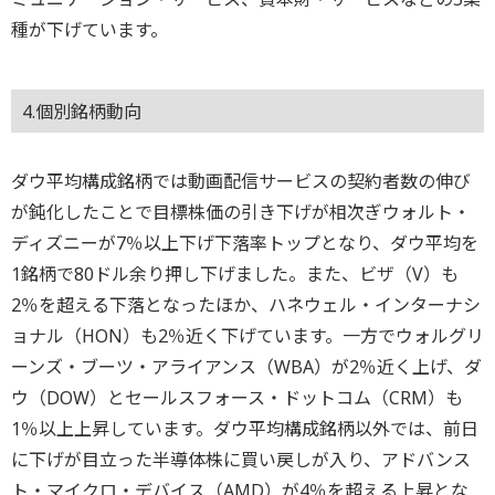
種が下げています。
4.個別銘柄動向
ダウ平均構成銘柄では動画配信サービスの契約者数の伸び
が鈍化したことで目標株価の引き下げが相次ぎウォルト・
ディズニーが7％以上下げ下落率トップとなり、ダウ平均を
1銘柄で80ドル余り押し下げました。また、ビザ（V）も
2％を超える下落となったほか、ハネウェル・インターナシ
ョナル（HON）も2％近く下げています。一方でウォルグリ
ーンズ・ブーツ・アライアンス（WBA）が2％近く上げ、ダ
ウ（DOW）とセールスフォース・ドットコム（CRM）も
1％以上上昇しています。ダウ平均構成銘柄以外では、前日
に下げが目立った半導体株に買い戻しが入り、アドバンス
ト・マイクロ・デバイス（AMD）が4％を超える上昇とな