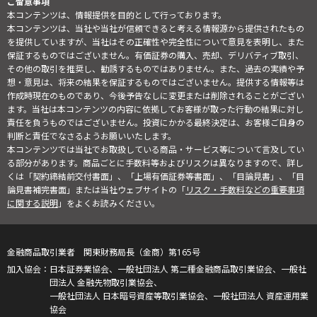
ご留意事項
本コンテンツは、情報提供を目的として行っております。
本コンテンツは、当社や当社が信頼できると考える情報源から提供されたもの
を提供していますが、当社はその正確性や完全性について意見を表明し、また
保証するものではございません。有価証券の購入、売却、デリバティブ取引、
その他の取引を推奨し、勧誘するものではありません。また、過去の実績や予
想・意見は、将来の結果を保証するものではございません。提供する情報等は
作成時現在のものであり、今後予告なしに変更または削除されることがござい
ます。当社は本コンテンツの内容に依拠してお客様が取った行動の結果に対し
責任を負うものではございません。投資にかかる最終決定は、お客様ご自身の
判断と責任でなさるようお願いいたします。
本コンテンツでは当社でお取扱している商品・サービス等について言及してい
る部分があります。商品ごとに手数料等およびリスクは異なりますので、詳し
くは「契約締結前交付書面」、「上場有価証券等書面」、「目論見書」、「目
論見書補完書面」または当社ウェブサイトの「
リスク・手数料などの重要事項
に関する説明
」をよくお読みください。
金融商品取引業者 関東財務局長（金商）第165号
日本証券業協会、一般社団法人 第二種金融商品取引業協会、一般社
団法人 金融先物取引業協会、
一般社団法人 日本暗号資産等取引業協会、一般社団法人 資産運用業
協会