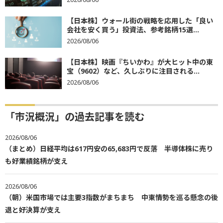
【日本株】ウォール街の戦略を応用した「良い
会社を安く買う」投資法、参考銘柄15選...
2026/08/06
【日本株】映画『ちいかわ』が大ヒット中の東
宝（9602）など、久しぶりに注目される...
2026/08/06
「市況概況」の過去記事を読む
2026/08/06
（まとめ）日経平均は617円安の65,683円で反落 半導体株に売り
も好業績銘柄が支え
2026/08/06
（朝）米国市場では主要3指数がまちまち 中東情勢を巡る懸念の後
退と好決算が支え